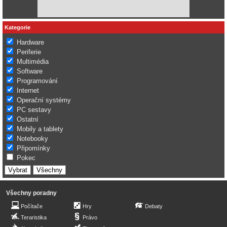
Kategorie
Hardware
Periferie
Multimédia
Software
Programování
Internet
Operační systémy
PC sestavy
Ostatní
Mobily a tablety
Notebooky
Připomínky
Pokec
Všechny poradny
Počítače
Hry
Debaty
Teraristika
Právo