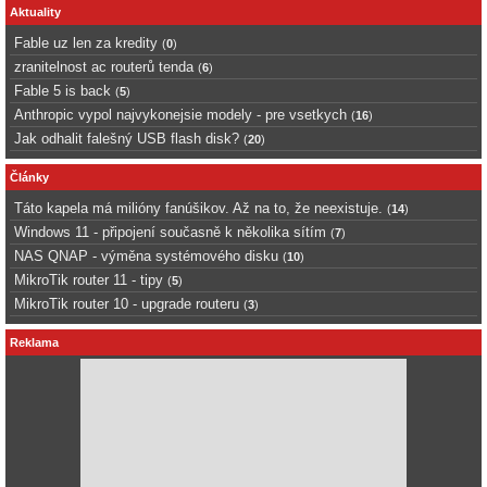
Aktuality
Fable uz len za kredity
(
0
)
zranitelnost ac routerů tenda
(
6
)
Fable 5 is back
(
5
)
Anthropic vypol najvykonejsie modely - pre vsetkych
(
16
)
Jak odhalit falešný USB flash disk?
(
20
)
Články
Táto kapela má milióny fanúšikov. Až na to, že neexistuje.
(
14
)
Windows 11 - připojení současně k několika sítím
(
7
)
NAS QNAP - výměna systémového disku
(
10
)
MikroTik router 11 - tipy
(
5
)
MikroTik router 10 - upgrade routeru
(
3
)
Reklama