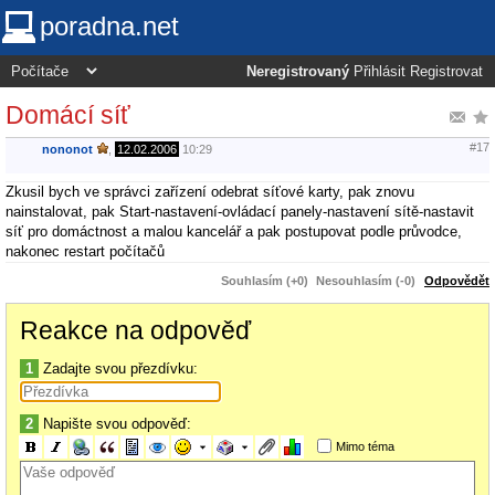
poradna.net
Neregistrovaný
Přihlásit
Registrovat
Domácí síť
#17
nononot
,
12.02.2006
10:29
Zkusil bych ve správci zařízení odebrat síťové karty, pak znovu
nainstalovat, pak Start-nastavení-ovládací panely-nastavení sítě-nastavit
síť pro domáctnost a malou kancelář a pak postupovat podle průvodce,
nakonec restart počítačů
Souhlasím (+0)
Nesouhlasím (-0)
Odpovědět
Reakce na odpověď
1
Zadajte svou přezdívku:
2
Napište svou odpověď:
Mimo téma