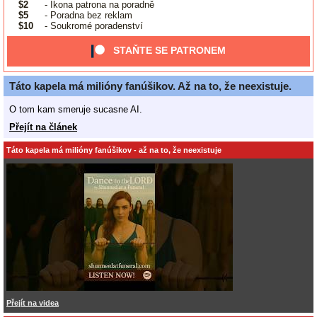
$2
- Ikona patrona na poradně
$5
- Poradna bez reklam
$10
- Soukromé poradenství
STAŇTE SE PATRONEM
Táto kapela má milióny fanúšikov. Až na to, že neexistuje.
O tom kam smeruje sucasne AI.
Přejít na článek
Táto kapela má milióny fanúšikov - až na to, že neexistuje
Přejít na videa