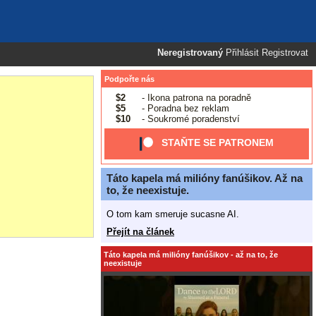
Neregistrovaný
Přihlásit
Registrovat
Podpořte nás
$2
- Ikona patrona na poradně
$5
- Poradna bez reklam
$10
- Soukromé poradenství
STAŇTE SE PATRONEM
Táto kapela má milióny fanúšikov. Až na
to, že neexistuje.
O tom kam smeruje sucasne AI.
Přejít na článek
Táto kapela má milióny fanúšikov - až na to, že
neexistuje