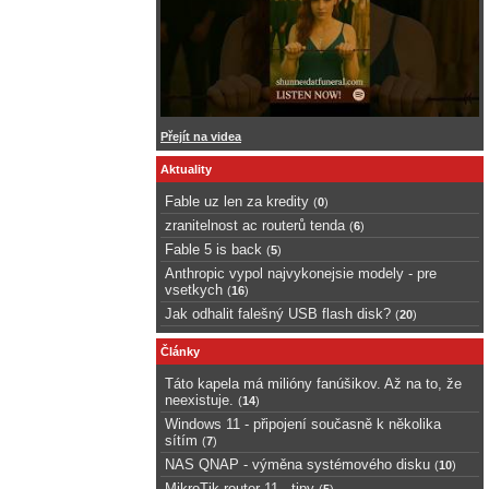
Přejít na videa
Aktuality
Fable uz len za kredity
(
0
)
zranitelnost ac routerů tenda
(
6
)
Fable 5 is back
(
5
)
Anthropic vypol najvykonejsie modely - pre
vsetkych
(
16
)
Jak odhalit falešný USB flash disk?
(
20
)
Články
Táto kapela má milióny fanúšikov. Až na to, že
neexistuje.
(
14
)
Windows 11 - připojení současně k několika
sítím
(
7
)
NAS QNAP - výměna systémového disku
(
10
)
MikroTik router 11 - tipy
(
5
)