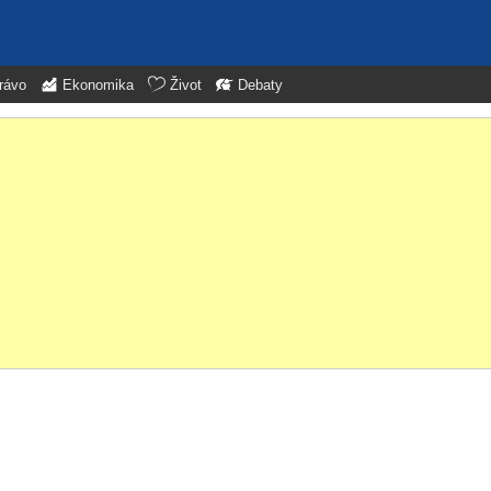
rávo
Ekonomika
Život
Debaty