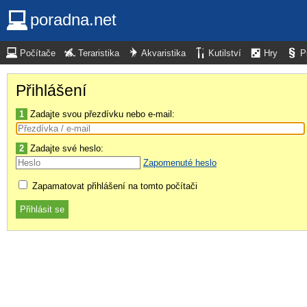
poradna.net
Počítače
Teraristika
Akvaristika
Kutilství
Hry
P
Přihlášení
1
Zadajte svou přezdívku nebo e-mail:
2
Zadajte své heslo:
Zapomenuté heslo
Zapamatovat přihlášení na tomto počítači