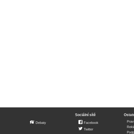
Sociální sítě
Ostat
Prav
Debaty
Facebook
Rek
Twitter
Podp