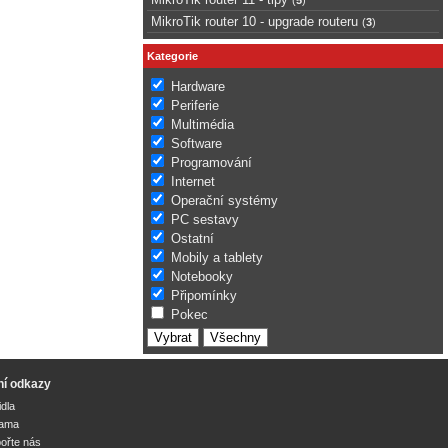
MikroTik router 10 - upgrade routeru
(
3
)
Kategorie
Hardware
Periferie
Multimédia
Software
Programování
Internet
Operační systémy
PC sestavy
Ostatní
Mobily a tablety
Notebooky
Připomínky
Pokec
ní odkazy
idla
lama
ořte nás