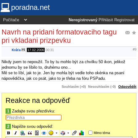
poradna.net
Neregistrovaný
Přihlásit
Registrovat
Navrh na pridani formatovaciho tagu
pri vkladani prizpevku
#9
Kráťa
,
17.02.2006
00:31
Nikdy jsem to nepoužil. To by tu mohlo být za chvilku 50 ikon, jelikož
jednomu by se líbilo to, druhému ono...
Mě se to líbí, jak to je. Jen by mohla být vedle toho okénka na psaní
nápovědička, jak co psát, jako to je třeba na fóru PSPadu.
Souhlasím (+0)
Nesouhlasím (-0)
Odpovědět
Reakce na odpověď
1
Zadajte svou přezdívku:
2
Napište svou odpověď:
Mimo téma