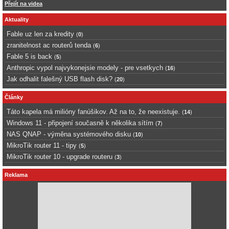
Přejít na videa
Aktuality
Fable uz len za kredity
(
0
)
zranitelnost ac routerů tenda
(
6
)
Fable 5 is back
(
5
)
Anthropic vypol najvykonejsie modely - pre vsetkych
(
16
)
Jak odhalit falešný USB flash disk?
(
20
)
Články
Táto kapela má milióny fanúšikov. Až na to, že neexistuje.
(
14
)
Windows 11 - připojení současně k několika sítím
(
7
)
NAS QNAP - výměna systémového disku
(
10
)
MikroTik router 11 - tipy
(
5
)
MikroTik router 10 - upgrade routeru
(
3
)
Reklama