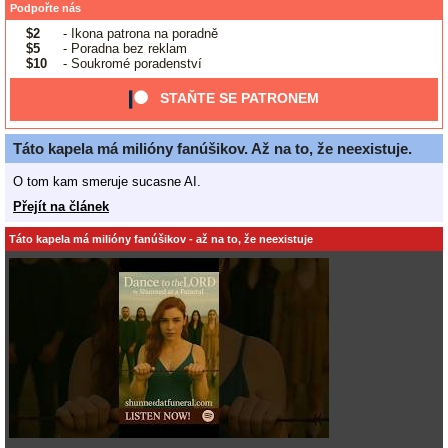
Podpořte nás
$2
- Ikona patrona na poradně
$5
- Poradna bez reklam
$10
- Soukromé poradenství
STAŇTE SE PATRONEM
Táto kapela má milióny fanúšikov. Až na to, že neexistuje.
O tom kam smeruje sucasne AI.
Přejít na článek
Táto kapela má milióny fanúšikov - až na to, že neexistuje