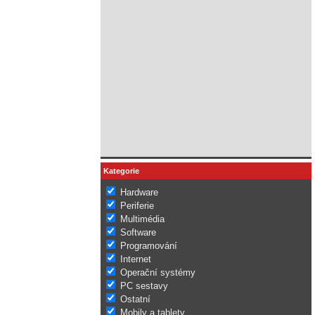
Kategorie
Hardware
Periferie
Multimédia
Software
Programování
Internet
Operační systémy
PC sestavy
Ostatní
Mobily a tablety