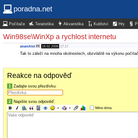
poradna.net
Počítače
Teraristika
Akvaristika
Kutilství
Hry
P
Win98se\WinXp a rychlost internetu
anarchist
,
18.02.2006
17:17
Tak to záleží na mnoha okolnostech, obzvláště na výkonu počíta
Reakce na odpověď
1
Zadajte svou přezdívku:
2
Napište svou odpověď:
Mimo téma