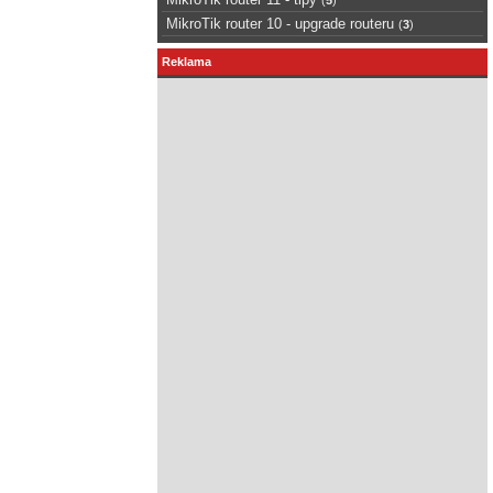
MikroTik router 10 - upgrade routeru
(
3
)
Reklama