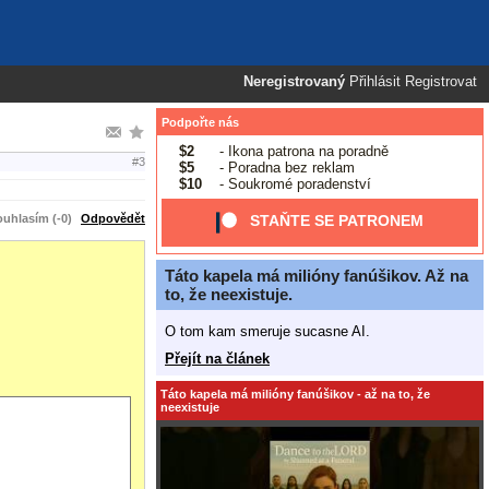
Neregistrovaný
Přihlásit
Registrovat
Podpořte nás
$2
- Ikona patrona na poradně
#3
$5
- Poradna bez reklam
$10
- Soukromé poradenství
uhlasím (-0)
Odpovědět
STAŇTE SE PATRONEM
Táto kapela má milióny fanúšikov. Až na
to, že neexistuje.
O tom kam smeruje sucasne AI.
Přejít na článek
Táto kapela má milióny fanúšikov - až na to, že
neexistuje