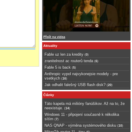
Přejít na videa
Aktuality
Fable uz len za kredity
(
0
)
zranitelnost ac routerů tenda
(
6
)
Fable 5 is back
(
5
)
Anthropic vypol najvykonejsie modely - pre
vsetkych
(
16
)
Jak odhalit falešný USB flash disk?
(
20
)
Články
Táto kapela má milióny fanúšikov. Až na to, že
neexistuje.
(
14
)
Windows 11 - připojení současně k několika
sítím
(
7
)
NAS QNAP - výměna systémového disku
(
10
)
MikroTik router 11 - tipy
(
5
)