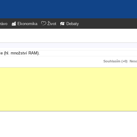
rávo
Ekonomika
Život
Debaty
če (hl. množství RAM).
Souhlasím (+0)
Neso