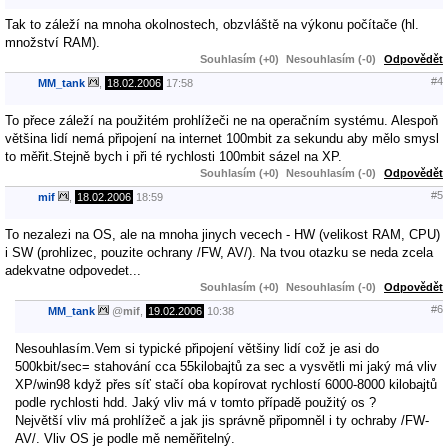
Tak to záleží na mnoha okolnostech, obzvláště na výkonu počítače (hl.
množství RAM).
Souhlasím (+0)
Nesouhlasím (-0)
Odpovědět
#4
MM_tank
,
18.02.2006
17:58
To přece záleží na použitém prohlížeči ne na operačním systému. Alespoň
většina lidí nemá připojení na internet 100mbit za sekundu aby mělo smysl
to měřit.Stejně bych i při té rychlosti 100mbit sázel na XP.
Souhlasím (+0)
Nesouhlasím (-0)
Odpovědět
#5
mif
,
18.02.2006
18:59
To nezalezi na OS, ale na mnoha jinych vecech - HW (velikost RAM, CPU)
i SW (prohlizec, pouzite ochrany /FW, AV/). Na tvou otazku se neda zcela
adekvatne odpovedet...
Souhlasím (+0)
Nesouhlasím (-0)
Odpovědět
#6
MM_tank
@
mif
,
19.02.2006
10:38
Nesouhlasím.Vem si typické připojení většiny lidí což je asi do
500kbit/sec= stahování cca 55kilobajtů za sec a vysvětli mi jaký má vliv
XP/win98 když přes síť stačí oba kopírovat rychlostí 6000-8000 kilobajtů
podle rychlosti hdd. Jaký vliv má v tomto případě použitý os ?
Největší vliv má prohlížeč a jak jis správně připomněl i ty ochraby /FW-
AV/. Vliv OS je podle mě neměřitelný.