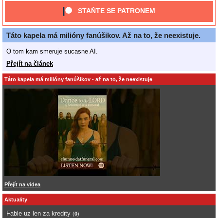
STAŇTE SE PATRONEM
Táto kapela má milióny fanúšikov. Až na to, že neexistuje.
O tom kam smeruje sucasne AI.
Přejít na článek
Táto kapela má milióny fanúšikov - až na to, že neexistuje
Přejít na videa
Aktuality
Fable uz len za kredity
(
0
)