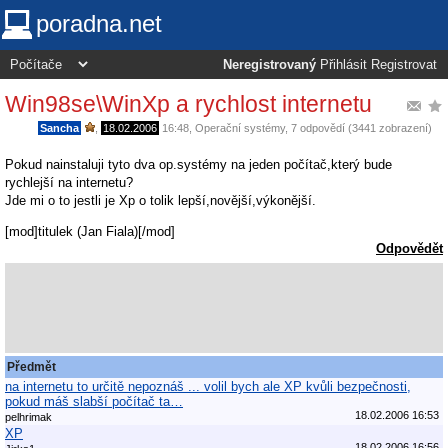
poradna.net
Neregistrovaný
Přihlásit
Registrovat
Win98se\WinXp a rychlost internetu
Sancha
,
18.02.2006
16:48
,
Operační systémy
, 7 odpovědí (3441 zobrazení)
Pokud nainstaluji tyto dva op.systémy na jeden počítač,který bude
rychlejší na internetu?
Jde mi o to jestli je Xp o tolik lepší,novější,výkonější.
[mod]titulek (Jan Fiala)[/mod]
Odpovědět
Předmět
na internetu to určitě nepoznáš ... volil bych ale XP kvůli bezpečnosti,
pokud máš slabší počítač ta…
18.02.2006 16:53
pelhrimak
XP
18.02.2006 16:56