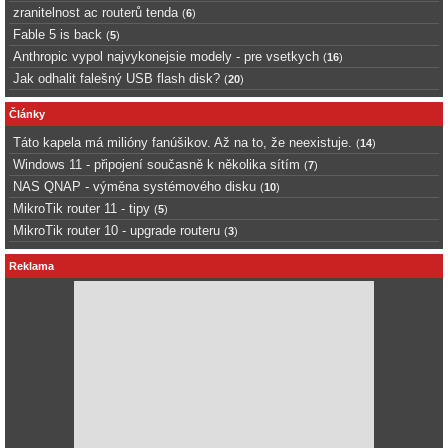
zranitelnost ac routerů tenda
(
6
)
Fable 5 is back
(
5
)
Anthropic vypol najvykonejsie modely - pre vsetkych
(
16
)
Jak odhalit falešný USB flash disk?
(
20
)
Články
Táto kapela má milióny fanúšikov. Až na to, že neexistuje.
(
14
)
Windows 11 - připojení současně k několika sítím
(
7
)
NAS QNAP - výměna systémového disku
(
10
)
MikroTik router 11 - tipy
(
5
)
MikroTik router 10 - upgrade routeru
(
3
)
Reklama