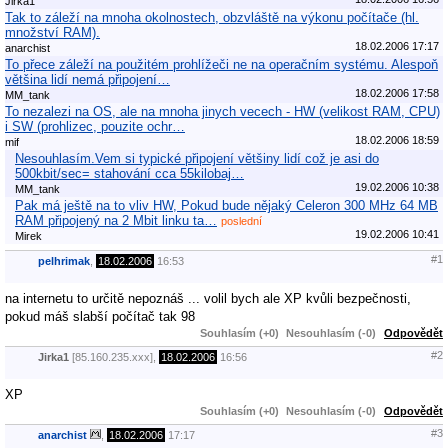
Jirka1
Tak to záleží na mnoha okolnostech, obzvláště na výkonu počítače (hl.
množství RAM).
18.02.2006 17:17
anarchist
To přece záleží na použitém prohlížeči ne na operačním systému. Alespoň
většina lidí nemá připojení…
18.02.2006 17:58
MM_tank
To nezalezi na OS, ale na mnoha jinych vecech - HW (velikost RAM, CPU)
i SW (prohlizec, pouzite ochr…
18.02.2006 18:59
mif
Nesouhlasím.Vem si typické připojení většiny lidí což je asi do
500kbit/sec= stahování cca 55kilobaj…
19.02.2006 10:38
MM_tank
Pak má ještě na to vliv HW, Pokud bude nějaký Celeron 300 MHz 64 MB
RAM připojený na 2 Mbit linku ta…
poslední
19.02.2006 10:41
Mirek
#1
pelhrimak
,
18.02.2006
16:53
na internetu to určitě nepoznáš ... volil bych ale XP kvůli bezpečnosti,
pokud máš slabší počítač tak 98
Souhlasím (+0)
Nesouhlasím (-0)
Odpovědět
#2
Jirka1
[85.160.235.xxx],
18.02.2006
16:56
XP
Souhlasím (+0)
Nesouhlasím (-0)
Odpovědět
#3
anarchist
,
18.02.2006
17:17