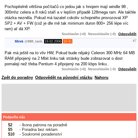
Pochopitelně většina počítačů co jedou jak s hnojem mají windle 98 ,
300mhz celera a 8 roků staří a v lepším případě 128mega ram. Ale takhle
otázka nezněla. Pokud má tazatel cokoliv schopného provozovat XP
SP2 + AV + FW (což je dle mě tak minimum duron 800+ 256 lépe víc
ram) ať dá XP.
Souhlasím (+0)
Nesouhlasím (-0)
Odpovědět
#7
Mirek
@
MM_tank
,
19.02.2006
10:41
Pak má ještě na to vliv HW, Pokud bude nějaký Celeron 300 MHz 64 MB
RAM připojený na 2 Mbit linku tak stránky bude zobrazovat o dost
pomaleji než třeba Pentium 4 připojený na 200 kbps linku..
Souhlasím (+0)
Nesouhlasím (-0)
Odpovědět
Zpět do poradny
Odpovědět na původní otázku
Nahoru
Podpořte nás
$2
- Ikona patrona na poradně
$5
- Poradna bez reklam
$10
- Soukromé poradenství