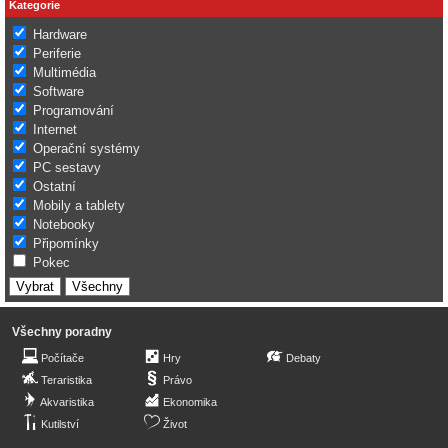
Kategorie
Hardware
Periferie
Multimédia
Software
Programování
Internet
Operační systémy
PC sestavy
Ostatní
Mobily a tablety
Notebooky
Připomínky
Pokec
Všechny poradny
Počítače
Hry
Debaty
Teraristika
Právo
Akvaristika
Ekonomika
Kutilství
Život