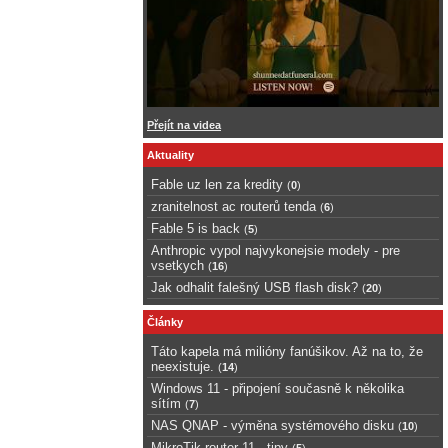
Přejít na videa
Aktuality
Fable uz len za kredity
(
0
)
zranitelnost ac routerů tenda
(
6
)
Fable 5 is back
(
5
)
Anthropic vypol najvykonejsie modely - pre
vsetkych
(
16
)
Jak odhalit falešný USB flash disk?
(
20
)
Články
Táto kapela má milióny fanúšikov. Až na to, že
neexistuje.
(
14
)
Windows 11 - připojení současně k několika
sítím
(
7
)
NAS QNAP - výměna systémového disku
(
10
)
MikroTik router 11 - tipy
(
5
)