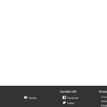
Sociální sítě
Ostat
Prav
Debaty
Facebook
Rek
Twitter
Podp