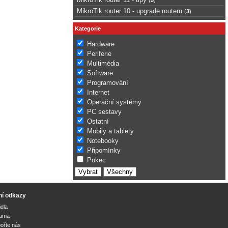
MikroTik router 10 - upgrade routeru
(
3
)
Kategorie
Hardware
Periferie
Multimédia
Software
Programování
Internet
Operační systémy
PC sestavy
Ostatní
Mobily a tablety
Notebooky
Připomínky
Pokec
ní odkazy
idla
lama
ořte nás