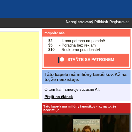
Neregistrovaný
Přihlásit
Registrovat
Podpořte nás
$2
- Ikona patrona na poradně
$5
- Poradna bez reklam
$10
- Soukromé poradenství
STAŇTE SE PATRONEM
Táto kapela má milióny fanúšikov. Až na
to, že neexistuje.
O tom kam smeruje sucasne AI.
Přejít na článek
Táto kapela má milióny fanúšikov - až na to, že
neexistuje