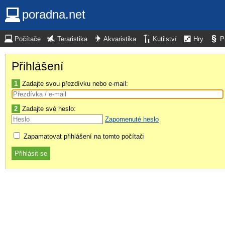
poradna.net
Počítače
Teraristika
Akvaristika
Kutilství
Hry
P
Přihlášení
1
Zadajte svou přezdívku nebo e-mail:
2
Zadajte své heslo:
Zapomenuté heslo
Zapamatovat přihlášení na tomto počítači