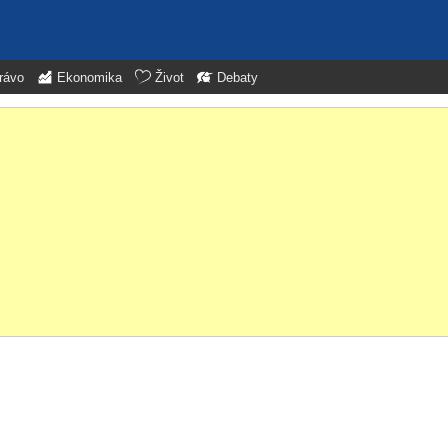
rávo
Ekonomika
Život
Debaty