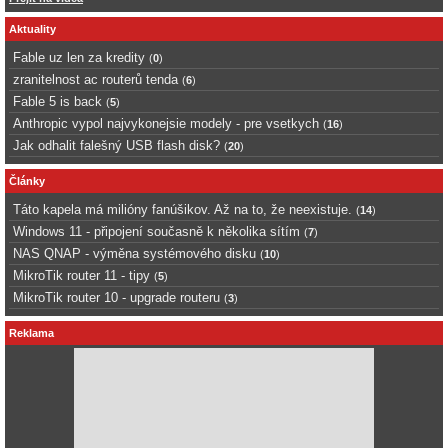
Aktuality
Fable uz len za kredity
(
0
)
zranitelnost ac routerů tenda
(
6
)
Fable 5 is back
(
5
)
Anthropic vypol najvykonejsie modely - pre vsetkych
(
16
)
Jak odhalit falešný USB flash disk?
(
20
)
Články
Táto kapela má milióny fanúšikov. Až na to, že neexistuje.
(
14
)
Windows 11 - připojení současně k několika sítím
(
7
)
NAS QNAP - výměna systémového disku
(
10
)
MikroTik router 11 - tipy
(
5
)
MikroTik router 10 - upgrade routeru
(
3
)
Reklama