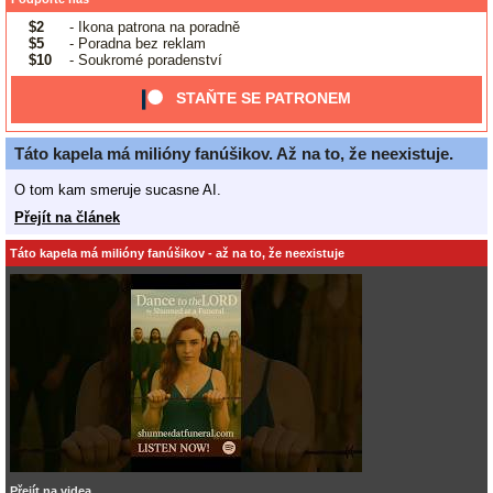
$2
- Ikona patrona na poradně
$5
- Poradna bez reklam
$10
- Soukromé poradenství
STAŇTE SE PATRONEM
Táto kapela má milióny fanúšikov. Až na to, že neexistuje.
O tom kam smeruje sucasne AI.
Přejít na článek
Táto kapela má milióny fanúšikov - až na to, že neexistuje
Přejít na videa