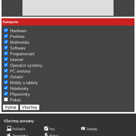
Kategorie
Hardware
Periferie
Multimédia
Software
Programování
Internet
Operační systémy
PC sestavy
Ostatní
Mobily a tablety
Notebooky
Připomínky
Pokec
Všechny poradny
Počítače
Hry
Debaty
Teraristika
Právo