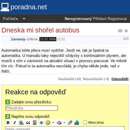
poradna.net
Neregistrovaný
Přihlásit
Registrovat
Dneska mi shořel autobus
#28
Zarniwúp
@
Mirek
,
22.02.2006
21:51
Automatika tohle přece musí vydržet. Jestli ne, tak je špatná ta
automatika. U manuálu taky nejezdíš vždycky s kontinuálním plynem, ale
musíš s ním v závislosti na aktuální situaci v provozu pracovat. Ve městě
tím víc. Pokud to ta automatika nezvládá, je chyba někde jinde, než v
řidiči.
Souhlasím (+0)
Nesouhlasím (-0)
Odpovědět
Reakce na odpověď
1
Zadajte svou přezdívku:
2
Napište svou odpověď:
Mimo téma