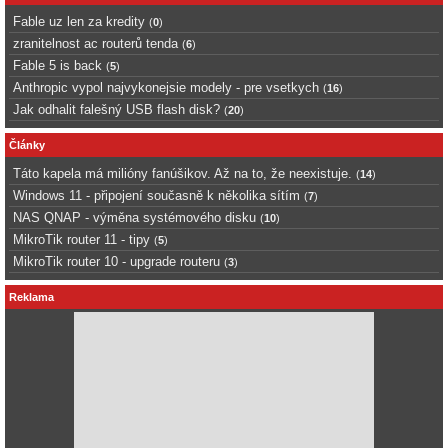
Fable uz len za kredity
(
0
)
zranitelnost ac routerů tenda
(
6
)
Fable 5 is back
(
5
)
Anthropic vypol najvykonejsie modely - pre vsetkych
(
16
)
Jak odhalit falešný USB flash disk?
(
20
)
Články
Táto kapela má milióny fanúšikov. Až na to, že neexistuje.
(
14
)
Windows 11 - připojení současně k několika sítím
(
7
)
NAS QNAP - výměna systémového disku
(
10
)
MikroTik router 11 - tipy
(
5
)
MikroTik router 10 - upgrade routeru
(
3
)
Reklama