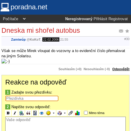
poradna.net
Neregistrovaný
Přihlásit
Registrovat
Dneska mi shořel autobus
#30
Zarniwúp
@
KoKoT
,
22.02.2006
21:55
Však se může Mirek vloupat do vozovny a to evidenční číslo přemalovat
na jiným Solarisu.
Souhlasím (+0)
Nesouhlasím (-0)
Odpovědět
Reakce na odpověď
1
Zadajte svou přezdívku:
2
Napište svou odpověď:
Mimo téma