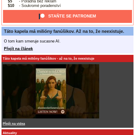
$5
- Poradna bez reklam
$10
- Soukromé poradenství
STAŇTE SE PATRONEM
Táto kapela má milióny fanúšikov. Až na to, že neexistuje.
O tom kam smeruje sucasne AI.
Přejít na článek
Táto kapela má milióny fanúšikov - až na to, že neexistuje
Přejít na videa
Aktuality