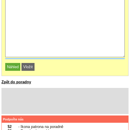
Zpět do poradny
Podpořte nás
$2
- Ikona patrona na poradně