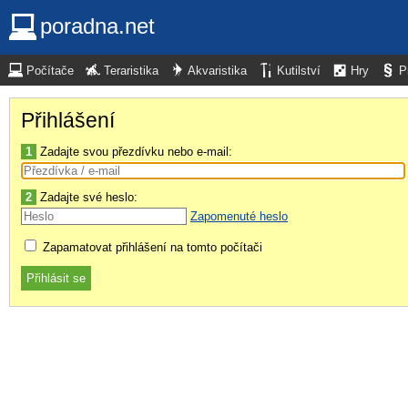
poradna.net
Počítače
Teraristika
Akvaristika
Kutilství
Hry
P
Přihlášení
1
Zadajte svou přezdívku nebo e-mail:
2
Zadajte své heslo:
Zapomenuté heslo
Zapamatovat přihlášení na tomto počítači