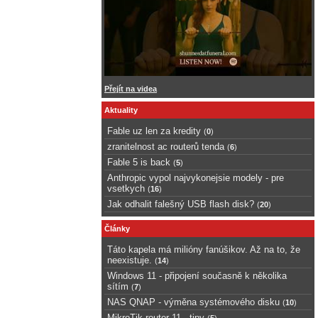
Přejít na videa
Aktuality
Fable uz len za kredity
(
0
)
zranitelnost ac routerů tenda
(
6
)
Fable 5 is back
(
5
)
Anthropic vypol najvykonejsie modely - pre
vsetkych
(
16
)
Jak odhalit falešný USB flash disk?
(
20
)
Články
Táto kapela má milióny fanúšikov. Až na to, že
neexistuje.
(
14
)
Windows 11 - připojení současně k několika
sítím
(
7
)
NAS QNAP - výměna systémového disku
(
10
)
MikroTik router 11 - tipy
(
5
)