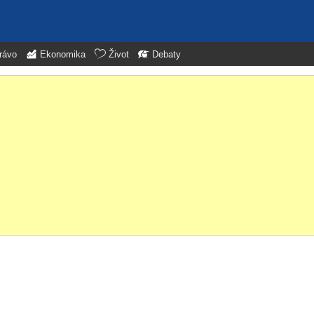
rávo
Ekonomika
Život
Debaty