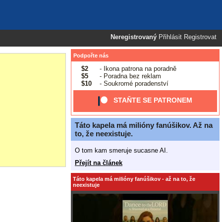
Neregistrovaný
Přihlásit
Registrovat
Podpořte nás
$2
- Ikona patrona na poradně
$5
- Poradna bez reklam
$10
- Soukromé poradenství
STAŇTE SE PATRONEM
Táto kapela má milióny fanúšikov. Až na
to, že neexistuje.
O tom kam smeruje sucasne AI.
Přejít na článek
Táto kapela má milióny fanúšikov - až na to, že
neexistuje