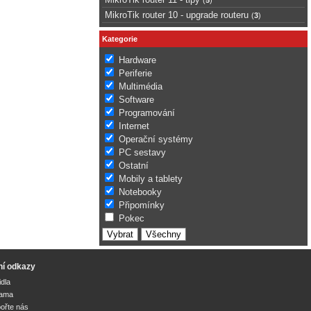
MikroTik router 10 - upgrade routeru
(
3
)
Kategorie
Hardware
Periferie
Multimédia
Software
Programování
Internet
Operační systémy
PC sestavy
Ostatní
Mobily a tablety
Notebooky
Připomínky
Pokec
ní odkazy
idla
lama
ořte nás