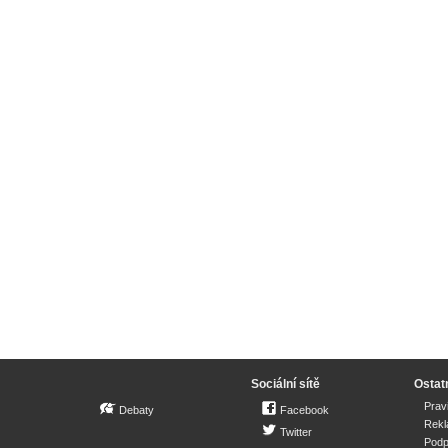
Sociální sítě
Ostat
Prav
Debaty
Facebook
Rek
Twitter
Podp