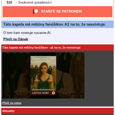
$10
- Soukromé poradenství
STAŇTE SE PATRONEM
Táto kapela má milióny fanúšikov. Až na to, že neexistuje.
O tom kam smeruje sucasne AI.
Přejít na článek
Táto kapela má milióny fanúšikov - až na to, že neexistuje
Přejít na videa
Aktuality