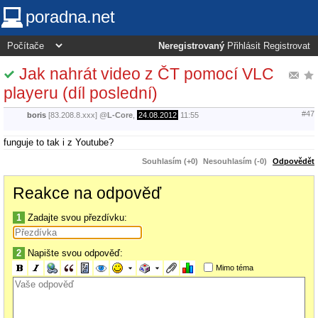
poradna.net
Neregistrovaný
Přihlásit
Registrovat
Jak nahrát video z ČT pomocí VLC
playeru (díl poslední)
#47
boris
[83.208.8.xxx]
@
L-Core
,
24.08.2012
11:55
funguje to tak i z Youtube?
Souhlasím (+0)
Nesouhlasím (-0)
Odpovědět
Reakce na odpověď
1
Zadajte svou přezdívku:
2
Napište svou odpověď:
Mimo téma