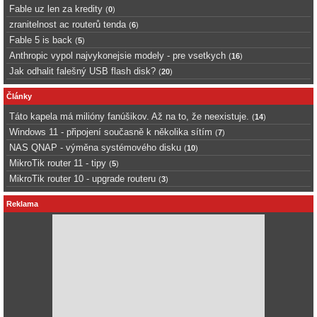
Fable uz len za kredity
(
0
)
zranitelnost ac routerů tenda
(
6
)
Fable 5 is back
(
5
)
Anthropic vypol najvykonejsie modely - pre vsetkych
(
16
)
Jak odhalit falešný USB flash disk?
(
20
)
Články
Táto kapela má milióny fanúšikov. Až na to, že neexistuje.
(
14
)
Windows 11 - připojení současně k několika sítím
(
7
)
NAS QNAP - výměna systémového disku
(
10
)
MikroTik router 11 - tipy
(
5
)
MikroTik router 10 - upgrade routeru
(
3
)
Reklama