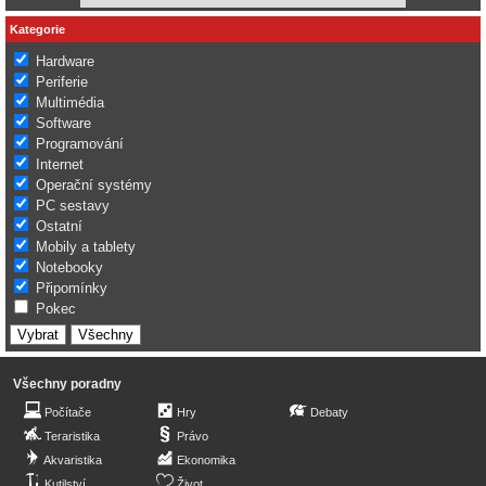
Kategorie
Hardware
Periferie
Multimédia
Software
Programování
Internet
Operační systémy
PC sestavy
Ostatní
Mobily a tablety
Notebooky
Připomínky
Pokec
Všechny poradny
Počítače
Hry
Debaty
Teraristika
Právo
Akvaristika
Ekonomika
Kutilství
Život