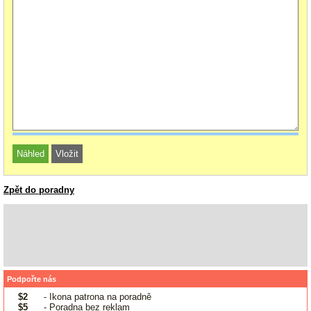
Zpět do poradny
Podpořte nás
$2
- Ikona patrona na poradně
$5
- Poradna bez reklam