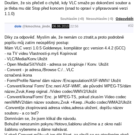
Doufám, že sis přečetl o chybě, kdy VLC smaže po dokončení soubor a
je třeba mu dát Stop před koncem (snad to opraví v připravované verzi
1.1.0)
Souhlasím (+0)
Nesouhlasím (-0)
Odpovědět
#32
dole
@
kmochna_jinde
,
06.06.2010
22:56
Díky za odpověď. Myslím ale, že nemám co ztratit,a proto podrobně
popíšu můj zatím neúspěšný postup:
Mám VLC verzi 1.0.5 Goldeneye, kompilátor gcc version 4.4.2 (GCC)
- na TV videu Vlastnosti-p.myš Kopírovat
- VLC/Media/Konv.Uložit
- Open Media/Síť/Vložit - adresa se zkopíruje / Konv. Uložit
- Convent - je adresa,/Browse C:/...VLC
označená ikona
- Form/Profile Name/ dám název /Encapsulation/ASF-WMV/ Uložit
- Convent/ikona/ Form/ Enc.není ASF-WMF, ale původní MPEG-TS/dám
název,Zvuk,Keep oiginal../Video codec/WMV2/Uložit
- Convent/ikona/Form/ Enc. je MPEG-TS, pokud zkusím Video codec
neníWMV2/dám název souboru,Zvuk +Keep../Audio codec/WMA2/Uložit
-Convent/je zkopírovaná adresa videa,adresa uložení, dopíšu název
souboru - a co teď?
Domnívám se, že jsem klikal dle návodu.
Bohužel nerozumím pokynu Hotovo,šablonu uložíme a z okno naší
šablonu vybereme a dáme nahrávat.
V okně Convent můžu už jen dát Start, za chvíli se na otevřeném okně