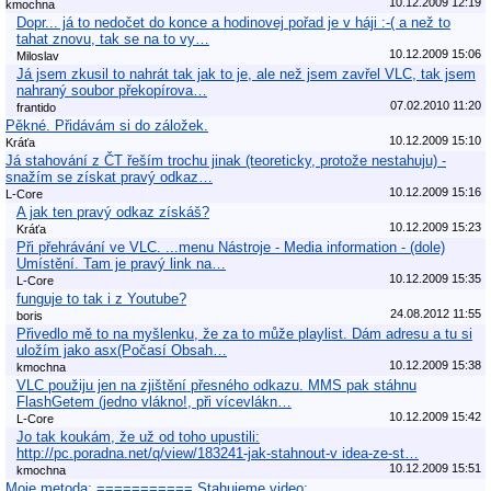
10.12.2009 12:19
kmochna
Dopr... já to nedočet do konce a hodinovej pořad je v háji :-( a než to
tahat znovu, tak se na to vy…
10.12.2009 15:06
Miloslav
Já jsem zkusil to nahrát tak jak to je, ale než jsem zavřel VLC, tak jsem
nahraný soubor překopírova…
07.02.2010 11:20
frantido
Pěkné. Přidávám si do záložek.
10.12.2009 15:10
Kráťa
Já stahování z ČT řeším trochu jinak (teoreticky, protože nestahuju) -
snažím se získat pravý odkaz…
10.12.2009 15:16
L-Core
A jak ten pravý odkaz získáš?
10.12.2009 15:23
Kráťa
Při přehrávání ve VLC. ...menu Nástroje - Media information - (dole)
Umístění. Tam je pravý link na…
10.12.2009 15:35
L-Core
funguje to tak i z Youtube?
24.08.2012 11:55
boris
Přivedlo mě to na myšlenku, že za to může playlist. Dám adresu a tu si
uložím jako asx(Počasí Obsah…
10.12.2009 15:38
kmochna
VLC použiju jen na zjištění přesného odkazu. MMS pak stáhnu
FlashGetem (jedno vlákno!, při vícevlákn…
10.12.2009 15:42
L-Core
Jo tak koukám, že už od toho upustili:
http://pc.poradna.net/q/view/183241-jak-stahnout-v idea-ze-st…
10.12.2009 15:51
kmochna
Moje metoda: =========== Stahujeme video: