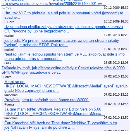
http://www.ceskatelevize.cz/ivysilani/208522161400 001-vy…
10.12.2009 15:39
L-Core
Hm, tak VLC to přehraje, ale při pokusu o posunutí vpřed (jezdcem) to
spadne...
10.12.2009 16:38
L-Core
Uz se radnou chvilku zabyvam stazenim jakehokoliv poradu z archivu
CT. Puvodne byl uplne bezproblemo…
12.01.2010 16:28
majkel
jeste edit: Po prvnim neuspesnem stazeni, az se ten stream jakoby
"sekne" je treba dat STOP. Pak tep…
12.01.2010 16:30
majkel
Nestaci jakmile jednou spustis ten strem ve VLC skopirovat dole s info
pruhu adresu mms:// a nemuset…
16.05.2010 12:08
Odis
Zajímalo by mně, jak přehrát online pořady z České televize přes W2000
SP4. WMPlayer požadované verz…
07.02.2010 12:00
Fuente
Mrkni se do:
HKEY_LOCAL_MACHINE\SOFTWARE\Microsoft\MediaPlayer\PlayerUp
grade Něco zajímavýho tam u…
07.02.2010 13:26
kmochna
Provětral jsem to pořádně, není šance pro W2000.
07.02.2010 13:43
Fuente
Já tam mám tohle: Windows Registry Editor Version 5.00
[HKEY_LOCAL_MACHINE\SOFTWARE\Microsoft\Media…
07.02.2010 13:50
kmochna
Čau Kmochna.Měl bych na Tebe dotaz?Nejdříve Ti vysvětlím o co
jde.Nahrávám tv vysílání do pc,dříve z…