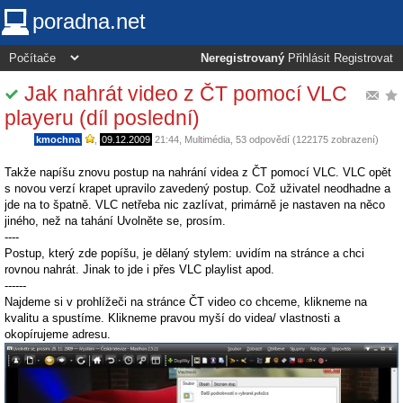
poradna.net
Neregistrovaný
Přihlásit
Registrovat
Jak nahrát video z ČT pomocí VLC
playeru (díl poslední)
kmochna
,
09.12.2009
21:44
,
Multimédia
, 53 odpovědí (122175 zobrazení)
Takže napíšu znovu postup na nahrání videa z ČT pomocí VLC. VLC opět
s novou verzí krapet upravilo zavedený postup. Což uživatel neodhadne a
jde na to špatně. VLC netřeba nic zazlívat, primárně je nastaven na něco
jiného, než na tahání Uvolněte se, prosím.
----
Postup, který zde popíšu, je dělaný stylem: uvidím na stránce a chci
rovnou nahrát. Jinak to jde i přes VLC playlist apod.
------
Najdeme si v prohlížeči na stránce ČT video co chceme, klikneme na
kvalitu a spustíme. Klikneme pravou myší do videa/ vlastnosti a
okopírujeme adresu.