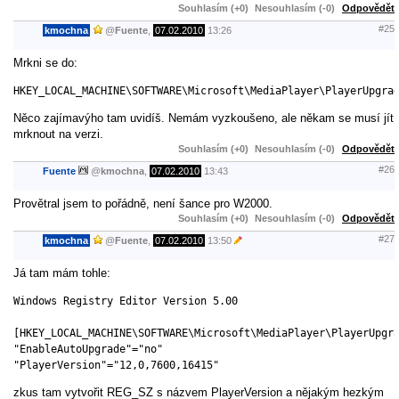
Souhlasím (+0)
Nesouhlasím (-0)
Odpovědět
#25
kmochna
@
Fuente
,
07.02.2010
13:26
Mrkni se do:
HKEY_LOCAL_MACHINE\SOFTWARE\Microsoft\MediaPlayer\PlayerUpgra
Něco zajímavýho tam uvidíš. Nemám vyzkoušeno, ale někam se musí jít
mrknout na verzi.
Souhlasím (+0)
Nesouhlasím (-0)
Odpovědět
#26
Fuente
@
kmochna
,
07.02.2010
13:43
Provětral jsem to pořádně, není šance pro W2000.
Souhlasím (+0)
Nesouhlasím (-0)
Odpovědět
#27
kmochna
@
Fuente
,
07.02.2010
13:50
Já tam mám tohle:
Windows Registry Editor Version 5.00

[HKEY_LOCAL_MACHINE\SOFTWARE\Microsoft\MediaPlayer\PlayerUpgra
"EnableAutoUpgrade"="no"

"PlayerVersion"="12,0,7600,16415"
zkus tam vytvořit REG_SZ s názvem PlayerVersion a nějakým hezkým