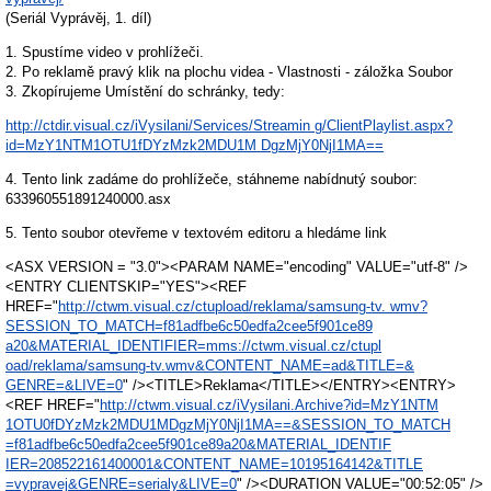
(Seriál Vyprávěj, 1. díl)
1. Spustíme video v prohlížeči.
2. Po reklamě pravý klik na plochu videa - Vlastnosti - záložka Soubor
3. Zkopírujeme Umístění do schránky, tedy:
http://ctdir.visual.cz/iVysilani/Services/Streamin g/ClientPlaylist.aspx?
id=MzY1NTM1OTU1fDYzMzk2MDU1M DgzMjY0NjI1MA==
4. Tento link zadáme do prohlížeče, stáhneme nabídnutý soubor:
633960551891240000.asx
5. Tento soubor otevřeme v textovém editoru a hledáme link
<ASX VERSION = "3.0"><PARAM NAME="encoding" VALUE="utf-8" />
<ENTRY CLIENTSKIP="YES"><REF
HREF="
http://ctwm.visual.cz/ctupload/reklama/samsung-tv. wmv?
SESSION_TO_MATCH=f81adfbe6c50edfa2cee5f901ce89
a20&MATERIAL_IDENTIFIER=mms://ctwm.visual.cz/ctupl
oad/reklama/samsung-tv.wmv&CONTENT_NAME=ad&TITLE=&
GENRE=&LIVE=0
" /><TITLE>Reklama</TITLE></ENTRY><ENTRY>
<REF HREF="
http://ctwm.visual.cz/iVysilani.Archive?id=MzY1NTM
1OTU0fDYzMzk2MDU1MDgzMjY0NjI1MA==&SESSION_TO_MATCH
=f81adfbe6c50edfa2cee5f901ce89a20&MATERIAL_IDENTIF
IER=208522161400001&CONTENT_NAME=10195164142&TITLE
=vypravej&GENRE=serialy&LIVE=0
" /><DURATION VALUE="00:52:05" />