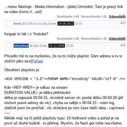
...menu Nástroje - Media information - (dole) Umístění. Tam je pravý link
na video (mms://...asf)
Souhlasím (+0)
Nesouhlasím (-0)
Odpovědět
#47
boris
[83.208.8.xxx]
@
L-Core
,
24.08.2012
11:55
funguje to tak i z Youtube?
Souhlasím (+0)
Nesouhlasím (-0)
Odpovědět
#16
kmochna
@
L-Core
,
10.12.2009
15:38
Přivedlo mě to na myšlenku, že za to může playlist. Dám adresu a tu si
uložím jako asx(
Počasí
Obsahem playlistu je:
<ASX VERSION = "3.0"><PARAM NAME="encoding" VALUE="utf-8" /><
Kde <REF HREF= je odkaz na stream
DURATION VALUE= je délka přehrávání
délka je napsaná 00:04:15, nicméně server vlc poslal délku 00:04:26 (při
vložení pravé adresy do vlc). chyba se uděje v 00:04:15 - mám log,
zběžně jsem ho pročítal - vlc očekává po tom čase další data - zajímavé.
-----
Někde mají na čt ještě playlisty typu: 10 hodinové video a pořad je na
první až druhé hodině - to přehraj. Myslím, že flash get tohle nezvládne,