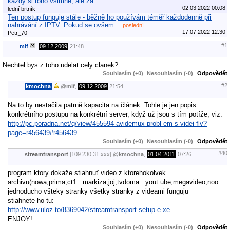
každý si toho všimne, ale za…
02.03.2022 00:08
lední brtník
Ten postup funguje stále - běžně ho používám téměř každodenně při
nahrávání z IPTV. Pokud se ovšem…
poslední
17.07.2022 12:30
Petr_70
#1
mif
,
09.12.2009
21:48
Nechtel bys z toho udelat cely clanek?
Souhlasím (+0)
Nesouhlasím (-0)
Odpovědět
#2
kmochna
@
mif
,
09.12.2009
21:54
Na to by nestačila patrně kapacita na článek. Tohle je jen popis
konkrétního postupu na konkrétní server, když už jsou s tím potíže, viz.
http://pc.poradna.net/q/view/455594-avidemux-probl em-s-videi-flv?
page=r456439#r456439
Souhlasím (+0)
Nesouhlasím (-0)
Odpovědět
#40
streamtransport
[109.230.31.xxx]
@
kmochna
,
01.04.2011
07:26
program ktory dokaže stiahnuť video z ktorehokolvek
archivu(nowa,prima,ct1...markiza,joj,tvdoma...yout ube,megavideo,noo
jednoducho všteky stranky všetky stranky z videami funguju
stiahnete ho tu:
http://www.uloz.to/8369042/streamtransport-setup-e xe
ENJOY!
Souhlasím (+0)
Nesouhlasím (-0)
Odpovědět