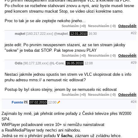
Po prvnim neuspesnem stahovani nezavirejte VLC a kliknete na PLAY.
Po chvilce se rozbehne stahovani znovu a nyni, aniz byste museli tesne
pred koncem streamu mackat Stop, se video ulozi korektne samo.
Proc to tak je se ale zeptejte nekoho jineho...
Souhlasím (+0)
Nesouhlasím (-0)
Odpovědět
#22
majkel
[160.217.222.xxx]
@
majkel
,
12.01.2010
16:30
jeste edit: Po prvnim neuspesnem stazeni, az se ten stream jakoby
"sekne" je treba dat STOP. Pak teprve znovu PLAY
Souhlasím (+0)
Nesouhlasím (-0)
Odpovědět
#29
Odis
[90.177.128.xxx]
@
L-Core
,
16.05.2010
12:08
Nestaci jakmile jednou spustis ten strem ve VLC skopirovat dole s info
pruhu adresu mms:// a nemuset nic editovat?
Postup by byl skoro stejny, jenom by se nemuselo nic editovat
Souhlasím (+0)
Nesouhlasím (-0)
Odpovědět
#24
Fuente
,
07.02.2010
12:00
Zajímalo by mně, jak přehrát online pořady z České televize přes W2000
SP4.
WMPlayer požadované verze 10+ si nemůžu nainstalovat
a RealMediaPlayer tedy nechci ani náhodou.
Jedná se mi o přehrání pořadu
V šachu
, záznam už zvládnu lehce.