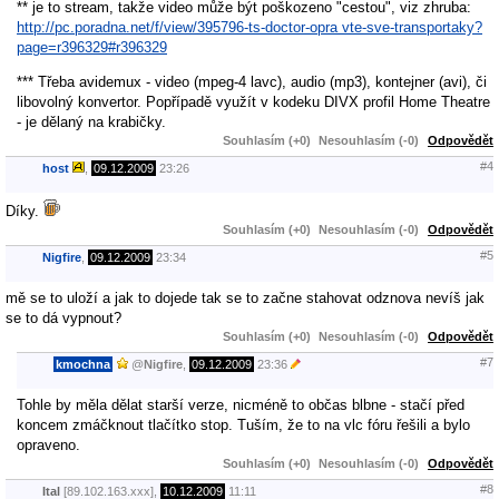
** je to stream, takže video může být poškozeno "cestou", viz zhruba:
http://pc.poradna.net/f/view/395796-ts-doctor-opra vte-sve-transportaky?
page=r396329#r396329
*** Třeba avidemux - video (mpeg-4 lavc), audio (mp3), kontejner (avi), či
libovolný konvertor. Popřípadě využít v kodeku DIVX profil Home Theatre
- je dělaný na krabičky.
Souhlasím (+0)
Nesouhlasím (-0)
Odpovědět
#4
host
,
09.12.2009
23:26
Díky.
Souhlasím (+0)
Nesouhlasím (-0)
Odpovědět
#5
Nigfire
,
09.12.2009
23:34
mě se to uloží a jak to dojede tak se to začne stahovat odznova nevíš jak
se to dá vypnout?
Souhlasím (+0)
Nesouhlasím (-0)
Odpovědět
#7
kmochna
@
Nigfire
,
09.12.2009
23:36
Tohle by měla dělat starší verze, nicméně to občas blbne - stačí před
koncem zmáčknout tlačítko stop. Tuším, že to na vlc fóru řešili a bylo
opraveno.
Souhlasím (+0)
Nesouhlasím (-0)
Odpovědět
#8
Ital
[89.102.163.xxx],
10.12.2009
11:11