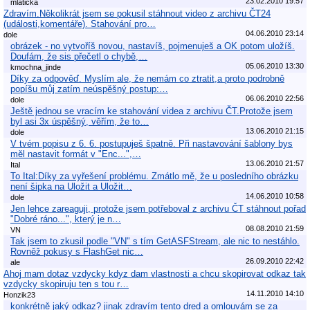
23.02.2010 19:57
mlátička
Zdravím.Několikrát jsem se pokusil stáhnout video z archivu ČT24
(události,komentáře). Stahování pro…
04.06.2010 23:14
dole
obrázek - no vytvoříš novou, nastavíš, pojmenuješ a OK potom uložíš.
Doufám, že sis přečetl o chybě,…
05.06.2010 13:30
kmochna_jinde
Díky za odpověď. Myslím ale, že nemám co ztratit,a proto podrobně
popíšu můj zatím neúspěšný postup:…
06.06.2010 22:56
dole
Ještě jednou se vracím ke stahování videa z archivu ČT.Protože jsem
byl asi 3x úspěšný, věřím, že to…
13.06.2010 21:15
dole
V tvém popisu z 6. 6. postupuješ špatně. Při nastavování šablony bys
měl nastavit formát v "Enc...",…
13.06.2010 21:57
Ital
To Ital:Díky za vyřešení problému. Zmátlo mě, že u posledního obrázku
není šipka na Uložit a Uložit…
14.06.2010 10:58
dole
Jen lehce zareaguji, protože jsem potřeboval z archivu ČT stáhnout pořad
"Dobré ráno...", který je n…
08.08.2010 21:59
VN
Tak jsem to zkusil podle "VN" s tím GetASFStream, ale nic to nestáhlo.
Rovněž pokusy s FlashGet nic…
26.09.2010 22:42
ale
Ahoj mam dotaz vzdycky kdyz dam vlastnosti a chcu skopirovat odkaz tak
vzdycky skopiruju ten s tou r…
14.11.2010 14:10
Honzik23
konkrétně jaký odkaz? jinak zdravím tento dred a omlouvám se za