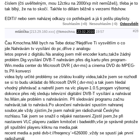
číslem (čti uvěřitelným, mou 12ctku na 2000/xp mít nemůžeš), třeba je to
tak blbý, že na to skočí. Takhle to dělám běžně s verzemi ffdshow.
EDIT// nebo sem naházej odkazy co potřebuješ a já ti pošlu playlisty.
Souhlasím (+0)
Nesouhlasím (-0)
Odpovědět
#28
mlátička
[213.29.160.xxx]
@
kmochna
,
23.02.2010
19:57
Čau Kmochna.Měl bych na Tebe dotaz?Nejdříve Ti vysvětlím o co
jde.Nahrávám tv vysílání do pc,dříve z analogu
letos poprvé z digitálu.Na analog jsem měl encoder kartu,takže žádný
problém.Dig.vysílání DVB-T nahrávám přes dig.kartu přes program-
Win.media center do Microsoft DVR (.dvr-ms) a cinema DVD do MPEG-
ts.Při konverzi
videa byly určité problémy se ztrátou kvality videa,takže jsem se rozhodl
se si to budu ukládat do Microsoft DVR (.dvr-ms) a tak jsem hledal
vhodný přehrávač a natrefil jsem na vlc player-1.0.5,progam výbornej
dokonce přes něj sleduju televizní digitální DVB-T vysílání a nahrávat
ho.Mám,ale problém s nahráváním. Při sledování programu začnu
nahrávát,tak to nahrává.Po ukončení nahrávání spustím nahranej
soubor,ale vždy zjistím,že jsem nahrál jen rádiožurnál Českýho
rozhlasu.Tak jsem se snažil o nějaké nastavení.Zjistil jsem,že při
nastaveni VLC playeru zadám kmitočet i badwidth,vše je správně protože
při spuštění playeru kliknu na media,pak
recent media a poté dvb-t://freqency´=626000 ,vždy se spustí jak první
radiožurnál.