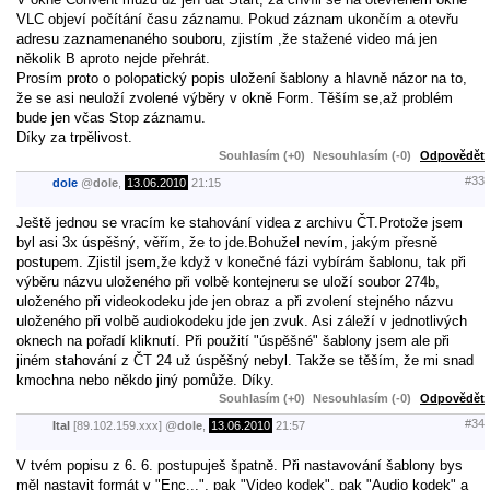
VLC objeví počítání času záznamu. Pokud záznam ukončím a otevřu
adresu zaznamenaného souboru, zjistím ,že stažené video má jen
několik B aproto nejde přehrát.
Prosím proto o polopatický popis uložení šablony a hlavně názor na to,
že se asi neuloží zvolené výběry v okně Form. Těším se,až problém
bude jen včas Stop záznamu.
Díky za trpělivost.
Souhlasím (+0)
Nesouhlasím (-0)
Odpovědět
#33
dole
@
dole
,
13.06.2010
21:15
Ještě jednou se vracím ke stahování videa z archivu ČT.Protože jsem
byl asi 3x úspěšný, věřím, že to jde.Bohužel nevím, jakým přesně
postupem. Zjistil jsem,že když v konečné fázi vybírám šablonu, tak při
výběru názvu uloženého při volbě kontejneru se uloží soubor 274b,
uloženého při videokodeku jde jen obraz a při zvolení stejného názvu
uloženého při volbě audiokodeku jde jen zvuk. Asi záleží v jednotlivých
oknech na pořadí kliknutí. Při použití "úspěšné" šablony jsem ale při
jiném stahování z ČT 24 už úspěšný nebyl. Takže se těším, že mi snad
kmochna nebo někdo jiný pomůže. Díky.
Souhlasím (+0)
Nesouhlasím (-0)
Odpovědět
#34
Ital
[89.102.159.xxx]
@
dole
,
13.06.2010
21:57
V tvém popisu z 6. 6. postupuješ špatně. Při nastavování šablony bys
měl nastavit formát v "Enc...", pak "Video kodek", pak "Audio kodek" a