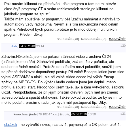
Pak musím kliknout na přehráváni, dále program a tam se mi otevře
okno-čtyři programy ČT a sedm rozhlasových stanic,po kliknutí na
jakýkoliv program se spustí.
Takže mám spuštěnej tv program,tv běží,začnu nahrávat a nahrává to
automaticky vždy radiožurnál.Nevím si s tím rady,možná něco dělám
špatně.Potřeboval bych poradít,protože je to moc dobrej multifunkční
program. Předem děkuji
Souhlasím (+0)
Nesouhlasím (-0)
Odpovědět
#30
dole
,
04.06.2010
23:14
Zdravím.Několikrát jsem se pokusil stáhnout video z archivu ČT24
(události,komentáře). Stahování probíhalo, zdá se, že v pořádku, ale
soubor se řádně neuložil.Protože se neřadím mezi pokročilé, snažil jsem
se přesně dodržovat doporučený postup.Při volbě Encapsulation jsem sice
vybral ASF/WMV a uložil, ale při volbě Video codec byl výběr Encap.
zpátky na MPEG-TS. Po výběru Audio codecu jsem jen doplnil jméno
profilu a spustil start. Nepochopil jsem také, jak a kam vytvořenou šablonu
uložit. Předpokládám, že při jejím příštím otevření bych měl jen změnit
adresu pořadu a spustit stahování. Takže pokud usoudíte, že by se mi to
mohlo podařit, prosím o radu, jak bych měl postupovat líp. Díky.
Souhlasím (+0)
Nesouhlasím (-0)
Odpovědět
#31
kmochna_jinde
[78.102.47.xxx]
@
dole
,
05.06.2010
13:30
obrázek
- no vytvoříš novou, nastavíš, pojmenuješ a OK potom uložíš.