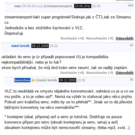
#46
tran
[78.45.63.xxx]
@
streamtransport
,
23.05.2011
15:43
streamtransport-fakt super prográmek!Stahuje jak z ČT1,tak ze Streamu
cz.
Jednoduše a bez složitého šachování s VLC.
Doporučuji.
Souhlasím (+0)
Nesouhlasím (-0)
Odpovědět
#3
lední brtník
,
09.12.2009
23:22
ukládání do wmv je (v případě popisované čt) je kompatibilita
nejkompatibilnější, nebo je to fuk?
skoro bych přísahal, že můj dvd krám wmv neumí, tak se raději zeptám.
Souhlasím (+0)
Nesouhlasím (-0)
Odpovědět
#6
kmochna
@
lední brtník
,
09.12.2009
23:35
VLC to neukládá ve smyslu nějakého konvertování, nahrává co je a co se
mu pošle, a to je video asf*. Nemá na výběr to stahovat jako něco jinýho.
Pokud umí krabička wmv, mělo by se to přehrát**. Jinak se to dá převést
běžnými konvertory na něco normálního***.
* kontejner (obal, přípona) asf a wmv je totožná. Dodržuje se pouze
konvence přípon pro wmv (obsah kontejneru je wmv, wma) a asf(
obsahem kontejneru může být nemicrosoftí streamy, třeba mp3, xvid...).