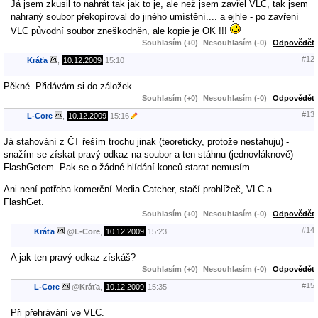
Já jsem zkusil to nahrát tak jak to je, ale než jsem zavřel VLC, tak jsem
nahraný soubor překopíroval do jiného umístění.... a ejhle - po zavření
VLC původní soubor zneškodněn, ale kopie je OK !!!
Souhlasím (+0)
Nesouhlasím (-0)
Odpovědět
#12
Kráťa
,
10.12.2009
15:10
Pěkné. Přidávám si do záložek.
Souhlasím (+0)
Nesouhlasím (-0)
Odpovědět
#13
L-Core
,
10.12.2009
15:16
Já stahování z ČT řeším trochu jinak (teoreticky, protože nestahuju) -
snažím se získat pravý odkaz na soubor a ten stáhnu (jednovláknově)
FlashGetem. Pak se o žádné hlídání konců starat nemusím.
Ani není potřeba komerční Media Catcher, stačí prohlížeč, VLC a
FlashGet.
Souhlasím (+0)
Nesouhlasím (-0)
Odpovědět
#14
Kráťa
@
L-Core
,
10.12.2009
15:23
A jak ten pravý odkaz získáš?
Souhlasím (+0)
Nesouhlasím (-0)
Odpovědět
#15
L-Core
@
Kráťa
,
10.12.2009
15:35
Při přehrávání ve VLC.