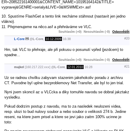
ER=208522161400001&CONTENT_NAME=10195164142&TITLE=
vypravej&GENRE=serialy&LIVE=0&MSWMExt=.asf
10. Spustíme FlashGet a tento link necháme stáhnout (nastavit jen jedno
vlákno).
11. Přejmenujeme na něco.asf a přehráváme ve VLC.
Souhlasím (+0)
Nesouhlasím (-0)
Odpovědět
#20
L-Core
@
L-Core
,
10.12.2009
16:38
Hm, tak VLC to přehraje, ale při pokusu o posunutí vpřed (jezdcem) to
spadne...
Souhlasím (+0)
Nesouhlasím (-0)
Odpovědět
#21
majkel
[160.217.222.xxx]
@
L-Core
,
12.01.2010
16:28
Uz se radnou chvilku zabyvam stazenim jakehokoliv poradu z archivu
CT. Puvodne byl uplne bezproblemovy Net Transfer, ale byl to jen trial.
Nyni jsem skoncil az u VLCcka a diky tomuhle navodu se dobral jakztakz
vysledku.
Pokud dodrzim postup z navodu, ma to za nasledek neulozeni videa,
resp. ulozi to bud nulovy soubor a nebo soubor o velikosti 274 b. Jedine
reseni, na ktere jsem prisel a ktere se jevi jako zaitm 100% ucinne je
toto: