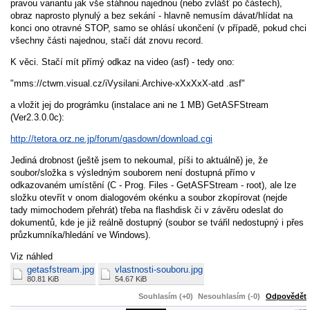
pravou variantu jak vše stáhnou najednou (nebo zvlášť po částech),
obraz naprosto plynulý a bez sekání - hlavně nemusím dávat/hlídat na
konci ono otravné STOP, samo se ohlásí ukončení (v případě, pokud chci
všechny části najednou, stačí dát znovu record.
K věci. Stačí mít přímý odkaz na video (asf) - tedy ono:
"mms://ctwm.visual.cz/iVysilani.Archive-xXxXxX-atd .asf"
a vložit jej do prográmku (instalace ani ne 1 MB) GetASFStream
(Ver2.3.0.0c):
http://tetora.orz.ne.jp/forum/gasdown/download.cgi
Jediná drobnost (ještě jsem to nekoumal, píši to aktuálně) je, že
soubor/složka s výsledným souborem není dostupná přímo v
odkazovaném umístění (C - Prog. Files - GetASFStream - root), ale lze
složku otevřít v onom dialogovém okénku a soubor zkopírovat (nejde
tady mimochodem přehrát) třeba na flashdisk či v závěru odeslat do
dokumentů, kde je již reálně dostupný (soubor se tvářil nedostupný i přes
průzkumníka/hledání ve Windows).
Viz náhled
getasfstream.jpg
vlastnosti-souboru.jpg
80.81 KiB
54.67 KiB
Souhlasím (+0)
Nesouhlasím (-0)
Odpovědět