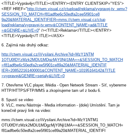
<TITLE>Vyprávěj</TITLE></ENTRY><ENTRY CLIENTSKIP="YES">
<REF HREF="
http://ctwm.visual.cz/ctupload/reklama/vypravej-tv .wmv?
SESSION_TO_MATCH=f81adfbe6c50edfa2cee5f901ce8
9a20&MATERIAL_IDENTIFIER=mms://ctwm.visual.cz/ctup
load/reklama/vypravej-tv.wmv&CONTENT_NAME=ad&TITLE
=&GENRE=&LIVE=0
" /><TITLE>Reklama</TITLE></ENTRY>
<TITLE>Vyprávěj</T ITLE></ASX>
6. Zajímá nás druhý odkaz:
http://ctwm.visual.cz/iVysilani.Archive?id=MzY1NTM
1OTU0fDYzMzk2MDU1MDgzMjY0NjI1MA==&SESSION_TO_MATCH
=f81adfbe6c50edfa2cee5f901ce89a20&MATERIAL_IDENTIF
IER=208522161400001&CONTENT_NAME=10195164142&TITLE
=vypravej&GENRE=serialy&LIVE=0
7. Otevřeme VLC player, Média - Open Network Stream - Síť, vybereme
HTTP/HTTPS/FTP/MMS a zkopírujeme tam url z bodu 6.
8. Spustí se video
9. VLC, menu Nástroje - Media information - (dole) Umístění. Tam je
konečně pravý link na video:
mms://ctwm.visual.cz/iVysilani.Archive?id=MzY1NTM1
OTU0fDYzMzk2MDU1MDgzMjY0NjI1MA==&SESSION_TO_MATCH=
f81adfbe6c50edfa2cee5f901ce89a20&MATERIAL_IDENTIFI