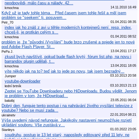
neodpovědi- málo času a nálady. 42…
14.11.2010 16:49
kmochna
Když už je tady tohle téma... Před časem jsem tohle řešil a měl jsem
problém se "seekem" tj. posuvem…
01.04.2011 08:35
Petr_70
index jak ho znáš z avi u těhle moderních kontejnerů není. resp. index,
chceš-li, je protkán celým s…
01.04.2011 08:52
kmochna
problém je, že "původní iVysílání" bude brzo zrušené a pojede jen to nové
pod Adobe Flash Player. St…
13.04.2011 17:17
PePa J.
zkusil bych navštívit, pokud bude flash krytý, fórum list.php, na novu i
barrandov plugin udělali, t…
13.04.2011 18:05
kmochna
víte někdo jak na to? teď jak to jede po novu, tak jsem bezradný...
03.10.2013 20:58
Jumper
youtube-downloader
03.10.2013 21:13
lední brtník
Zeptej se YouTube Downloaderu nebo HiDownloadu. Budou vědět. Jenom
je problém v tom, že HiDownload…
23.05.2011 06:04
balutbj
Dobrý den, funguje tento postup i na nahrávání živého vysílání televize z
youtube? Nebo se musí zada…
22.01.2014 08:21
ukrainetv
Výše uvedený návod nefunguje. Jakékoliv nastavení neumožňuje rozjetí
ukládání souboru. Vše zustává v…
01.03.2022 23:05
Stanleys
soudruhu, postup je 13 let starý, naposledy editovaný před 11 lety. ne