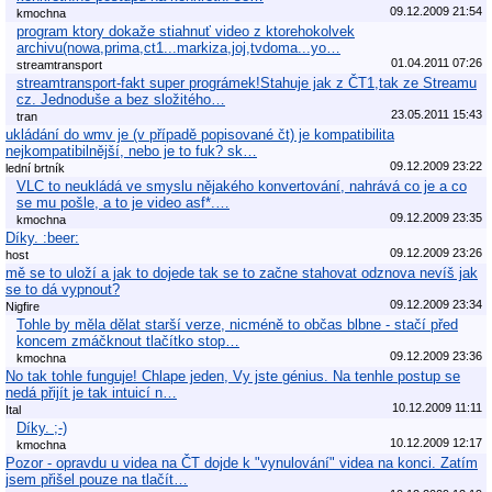
09.12.2009 21:54
kmochna
program ktory dokaže stiahnuť video z ktorehokolvek
archivu(nowa,prima,ct1...markiza,joj,tvdoma...yo…
01.04.2011 07:26
streamtransport
streamtransport-fakt super prográmek!Stahuje jak z ČT1,tak ze Streamu
cz. Jednoduše a bez složitého…
23.05.2011 15:43
tran
ukládání do wmv je (v případě popisované čt) je kompatibilita
nejkompatibilnější, nebo je to fuk? sk…
09.12.2009 23:22
lední brtník
VLC to neukládá ve smyslu nějakého konvertování, nahrává co je a co
se mu pošle, a to je video asf*.…
09.12.2009 23:35
kmochna
Díky. :beer:
09.12.2009 23:26
host
mě se to uloží a jak to dojede tak se to začne stahovat odznova nevíš jak
se to dá vypnout?
09.12.2009 23:34
Nigfire
Tohle by měla dělat starší verze, nicméně to občas blbne - stačí před
koncem zmáčknout tlačítko stop…
09.12.2009 23:36
kmochna
No tak tohle funguje! Chlape jeden, Vy jste génius. Na tenhle postup se
nedá přijít je tak intuicí n…
10.12.2009 11:11
Ital
Díky. ;-)
10.12.2009 12:17
kmochna
Pozor - opravdu u videa na ČT dojde k "vynulování" videa na konci. Zatím
jsem přišel pouze na tlačít…