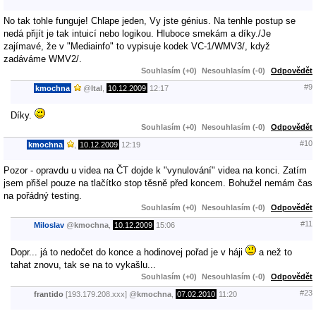
No tak tohle funguje! Chlape jeden, Vy jste génius. Na tenhle postup se
nedá přijít je tak intuicí nebo logikou. Hluboce smekám a díky./Je
zajímavé, že v "Mediainfo" to vypisuje kodek VC-1/WMV3/, když
zadáváme WMV2/.
Souhlasím (+0)
Nesouhlasím (-0)
Odpovědět
#9
kmochna
@
Ital
,
10.12.2009
12:17
Díky.
Souhlasím (+0)
Nesouhlasím (-0)
Odpovědět
#10
kmochna
,
10.12.2009
12:19
Pozor - opravdu u videa na ČT dojde k "vynulování" videa na konci. Zatím
jsem přišel pouze na tlačítko stop těsně před koncem. Bohužel nemám čas
na pořádný testing.
Souhlasím (+0)
Nesouhlasím (-0)
Odpovědět
#11
Miloslav
@
kmochna
,
10.12.2009
15:06
Dopr... já to nedočet do konce a hodinovej pořad je v háji
a než to
tahat znovu, tak se na to vykašlu...
Souhlasím (+0)
Nesouhlasím (-0)
Odpovědět
#23
frantido
[193.179.208.xxx]
@
kmochna
,
07.02.2010
11:20