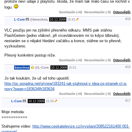
protože neví údaje z playlistu. škoda, že mám tak málo času se rochnit v
logu.
Souhlasím (+0)
Nesouhlasím (-0)
Odpovědět
#18
L-Core
@
kmochna
,
10.12.2009
15:42
VLC použiju jen na zjištění přesného odkazu. MMS pak stáhnu
FlashGetem (jedno vlákno!, při vícevláknovém mi to kdysi blbnulo),
nestarám se o nějaké hledání začátku a konce, stáhne se to přesně,
vyzkoušeno.
Přesný konkrétní postup níže.
Souhlasím (+0)
Nesouhlasím (-0)
Odpovědět
#19
kmochna
@
L-Core
,
10.12.2009
15:51
Jo tak koukám, že už od toho upustili:
http://pc.poradna.net/q/view/183241-jak-stahnout-v idea-ze-stranek-ct-a-
novy?page=r183634#r183634
Souhlasím (+0)
Nesouhlasím (-0)
Odpovědět
#17
L-Core
,
10.12.2009
15:39
Moje metoda:
===========
Stahujeme video:
http://www.ceskatelevize.cz/ivysilani/208522161400 001-
vypravej/