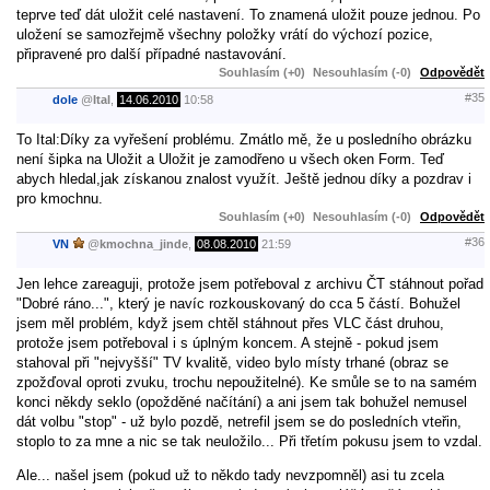
teprve teď dát uložit celé nastavení. To znamená uložit pouze jednou. Po
uložení se samozřejmě všechny položky vrátí do výchozí pozice,
připravené pro další případné nastavování.
Souhlasím (+0)
Nesouhlasím (-0)
Odpovědět
#35
dole
@
Ital
,
14.06.2010
10:58
To Ital:Díky za vyřešení problému. Zmátlo mě, že u posledního obrázku
není šipka na Uložit a Uložit je zamodřeno u všech oken Form. Teď
abych hledal,jak získanou znalost využít. Ještě jednou díky a pozdrav i
pro kmochnu.
Souhlasím (+0)
Nesouhlasím (-0)
Odpovědět
#36
VN
@
kmochna_jinde
,
08.08.2010
21:59
Jen lehce zareaguji, protože jsem potřeboval z archivu ČT stáhnout pořad
"Dobré ráno...", který je navíc rozkouskovaný do cca 5 částí. Bohužel
jsem měl problém, když jsem chtěl stáhnout přes VLC část druhou,
protože jsem potřeboval i s úplným koncem. A stejně - pokud jsem
stahoval při "nejvyšší" TV kvalitě, video bylo místy trhané (obraz se
zpožďoval oproti zvuku, trochu nepoužitelné). Ke smůle se to na samém
konci někdy seklo (opožděné načítání) a ani jsem tak bohužel nemusel
dát volbu "stop" - už bylo pozdě, netrefil jsem se do posledních vteřin,
stoplo to za mne a nic se tak neuložilo... Při třetím pokusu jsem to vzdal.
Ale... našel jsem (pokud už to někdo tady nevzpomněl) asi tu zcela