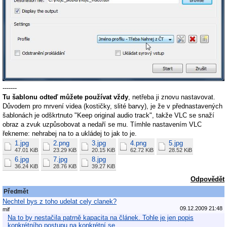
-------
Tu šablonu odteď můžete používat vždy
, netřeba ji znovu nastavovat.
Důvodem pro mrvení videa (kostičky, slité barvy), je že v přednastavených
šablonách je odškrtnuto "Keep original audio track", takže VLC se snaží
obraz a zvuk uzpůsobovat a nedaří se mu. Tímhle nastavením VLC
řekneme: nehrabej na to a ukládej to jak to je.
1.jpg
2.png
3.jpg
4.png
5.jpg
47.01 KiB
23.29 KiB
20.15 KiB
62.72 KiB
28.52 KiB
6.jpg
7.jpg
8.jpg
36.24 KiB
28.76 KiB
39.27 KiB
Odpovědět
Předmět
Nechtel bys z toho udelat cely clanek?
09.12.2009 21:48
mif
Na to by nestačila patrně kapacita na článek. Tohle je jen popis
konkrétního postupu na konkrétní se…