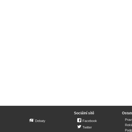
Sociální sítě
Ostat
Prav
Debaty
Facebook
Rek
Twitter
Podp