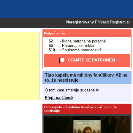
Neregistrovaný
Přihlásit
Registrovat
Podpořte nás
$2
- Ikona patrona na poradně
$5
- Poradna bez reklam
$10
- Soukromé poradenství
STAŇTE SE PATRONEM
Táto kapela má milióny fanúšikov. Až na
to, že neexistuje.
O tom kam smeruje sucasne AI.
Přejít na článek
Táto kapela má milióny fanúšikov - až na to, že
neexistuje