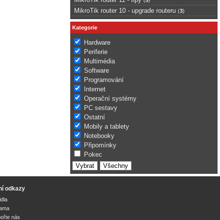
MikroTik router 10 - upgrade routeru
(
3
)
Kategorie
Hardware
Periferie
Multimédia
Software
Programování
Internet
Operační systémy
PC sestavy
Ostatní
Mobily a tablety
Notebooky
Připomínky
Pokec
ní odkazy
idla
lama
ořte nás