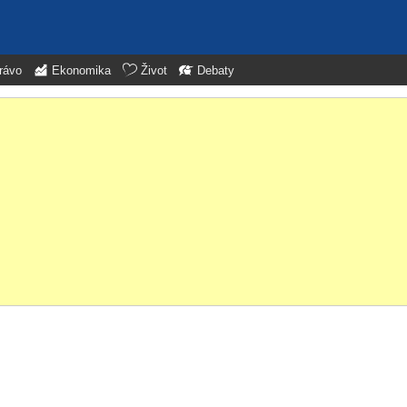
rávo
Ekonomika
Život
Debaty