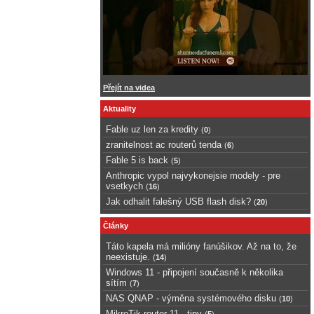
Přejít na videa
Aktuality
Fable uz len za kredity
(
0
)
zranitelnost ac routerů tenda
(
6
)
Fable 5 is back
(
5
)
Anthropic vypol najvykonejsie modely - pre
vsetkych
(
16
)
Jak odhalit falešný USB flash disk?
(
20
)
Články
Táto kapela má milióny fanúšikov. Až na to, že
neexistuje.
(
14
)
Windows 11 - připojení současně k několika
sítím
(
7
)
NAS QNAP - výměna systémového disku
(
10
)
MikroTik router 11 - tipy
(
5
)