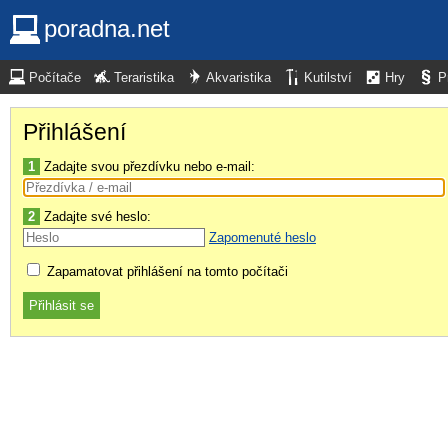
poradna.net
Počítače
Teraristika
Akvaristika
Kutilství
Hry
P
Přihlášení
1
Zadajte svou přezdívku nebo e-mail:
2
Zadajte své heslo:
Zapomenuté heslo
Zapamatovat přihlášení na tomto počítači