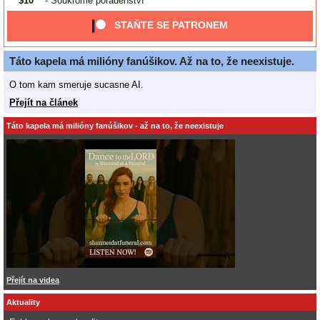
$10
- Soukromé poradenství
STAŇTE SE PATRONEM
Táto kapela má milióny fanúšikov. Až na to, že neexistuje.
O tom kam smeruje sucasne AI.
Přejít na článek
Táto kapela má milióny fanúšikov - až na to, že neexistuje
Přejít na videa
Aktuality