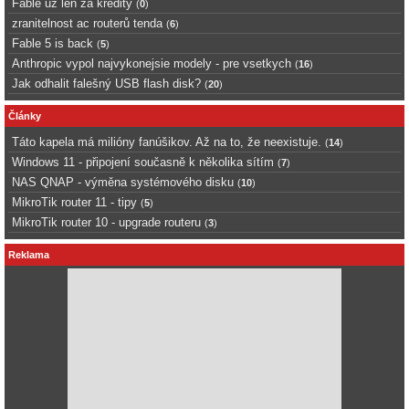
Fable uz len za kredity
(
0
)
zranitelnost ac routerů tenda
(
6
)
Fable 5 is back
(
5
)
Anthropic vypol najvykonejsie modely - pre vsetkych
(
16
)
Jak odhalit falešný USB flash disk?
(
20
)
Články
Táto kapela má milióny fanúšikov. Až na to, že neexistuje.
(
14
)
Windows 11 - připojení současně k několika sítím
(
7
)
NAS QNAP - výměna systémového disku
(
10
)
MikroTik router 11 - tipy
(
5
)
MikroTik router 10 - upgrade routeru
(
3
)
Reklama