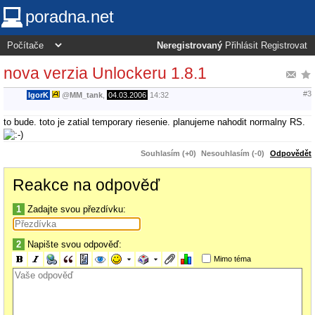
poradna.net
Neregistrovaný
Přihlásit
Registrovat
nova verzia Unlockeru 1.8.1
#3
IgorK
@
MM_tank
,
04.03.2006
14:32
to bude. toto je zatial temporary riesenie. planujeme nahodit normalny RS.
Souhlasím (+0)
Nesouhlasím (-0)
Odpovědět
Reakce na odpověď
1
Zadajte svou přezdívku:
2
Napište svou odpověď:
Mimo téma