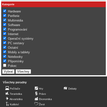
Kategorie
Hardware
Periferie
Multimédia
Software
Programování
Internet
Operační systémy
PC sestavy
Ostatní
Mobily a tablety
Notebooky
Připomínky
Pokec
Všechny poradny
Počítače
Hry
Debaty
Teraristika
Právo
Akvaristika
Ekonomika
Kutilství
Život