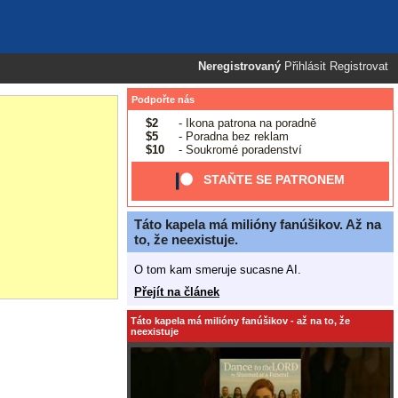
Neregistrovaný
Přihlásit
Registrovat
Podpořte nás
$2
- Ikona patrona na poradně
$5
- Poradna bez reklam
$10
- Soukromé poradenství
STAŇTE SE PATRONEM
Táto kapela má milióny fanúšikov. Až na
to, že neexistuje.
O tom kam smeruje sucasne AI.
Přejít na článek
Táto kapela má milióny fanúšikov - až na to, že
neexistuje