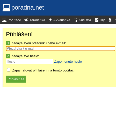
poradna.net
Počítače
Teraristika
Akvaristika
Kutilství
Hry
P
Přihlášení
1
Zadajte svou přezdívku nebo e-mail:
2
Zadajte své heslo:
Zapomenuté heslo
Zapamatovat přihlášení na tomto počítači