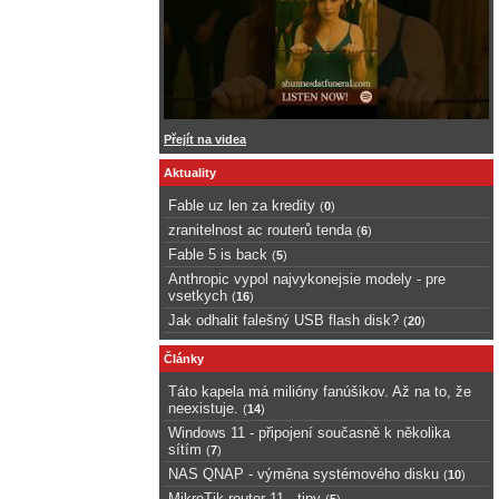
Přejít na videa
Aktuality
Fable uz len za kredity
(
0
)
zranitelnost ac routerů tenda
(
6
)
Fable 5 is back
(
5
)
Anthropic vypol najvykonejsie modely - pre
vsetkych
(
16
)
Jak odhalit falešný USB flash disk?
(
20
)
Články
Táto kapela má milióny fanúšikov. Až na to, že
neexistuje.
(
14
)
Windows 11 - připojení současně k několika
sítím
(
7
)
NAS QNAP - výměna systémového disku
(
10
)
MikroTik router 11 - tipy
(
5
)