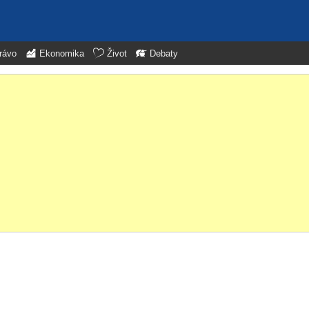
rávo
Ekonomika
Život
Debaty