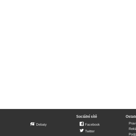
Sociální sítě
Ostat
Prav
Debaty
Facebook
Rek
Twitter
Podp