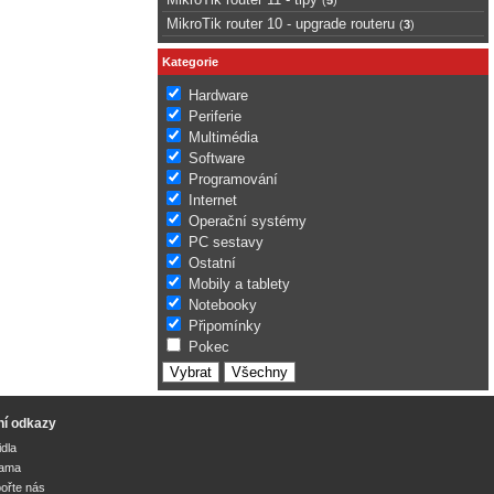
MikroTik router 10 - upgrade routeru
(
3
)
Kategorie
Hardware
Periferie
Multimédia
Software
Programování
Internet
Operační systémy
PC sestavy
Ostatní
Mobily a tablety
Notebooky
Připomínky
Pokec
ní odkazy
idla
lama
ořte nás