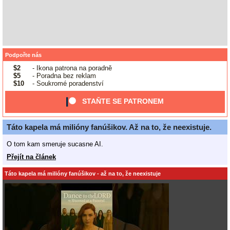
Podpořte nás
$2
- Ikona patrona na poradně
$5
- Poradna bez reklam
$10
- Soukromé poradenství
STAŇTE SE PATRONEM
Táto kapela má milióny fanúšikov. Až na to, že neexistuje.
O tom kam smeruje sucasne AI.
Přejít na článek
Táto kapela má milióny fanúšikov - až na to, že neexistuje