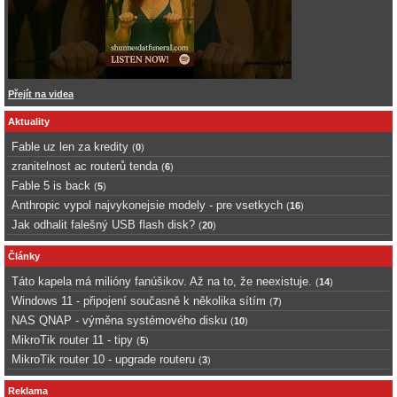
Přejít na videa
Aktuality
Fable uz len za kredity
(
0
)
zranitelnost ac routerů tenda
(
6
)
Fable 5 is back
(
5
)
Anthropic vypol najvykonejsie modely - pre vsetkych
(
16
)
Jak odhalit falešný USB flash disk?
(
20
)
Články
Táto kapela má milióny fanúšikov. Až na to, že neexistuje.
(
14
)
Windows 11 - připojení současně k několika sítím
(
7
)
NAS QNAP - výměna systémového disku
(
10
)
MikroTik router 11 - tipy
(
5
)
MikroTik router 10 - upgrade routeru
(
3
)
Reklama