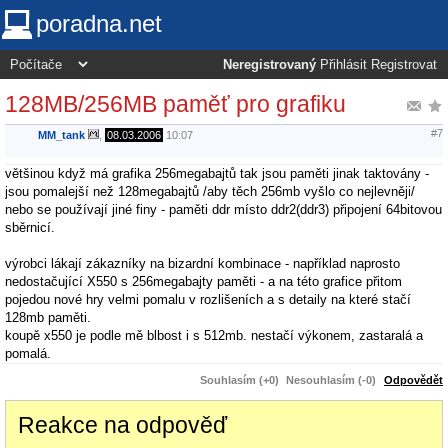
poradna.net
Neregistrovaný
Přihlásit
Registrovat
128MB/256MB paměť pro grafiku
#7
MM_tank
,
08.03.2006
10:07
většinou když má grafika 256megabajtů tak jsou paměti jinak taktovány -
jsou pomalejší než 128megabajtů /aby těch 256mb vyšlo co nejlevněji/
nebo se používají jiné finy - paměti ddr místo ddr2(ddr3) připojení 64bitovou
sběrnicí.
výrobci lákají zákazníky na bizardní kombinace - například naprosto
nedostačující X550 s 256megabajty paměti - a na této grafice přitom
pojedou nové hry velmi pomalu v rozlišeních a s detaily na které stačí
128mb paměti.
koupě x550 je podle mě blbost i s 512mb. nestačí výkonem, zastaralá a
pomalá.
Souhlasím (+0)
Nesouhlasím (-0)
Odpovědět
Reakce na odpověď