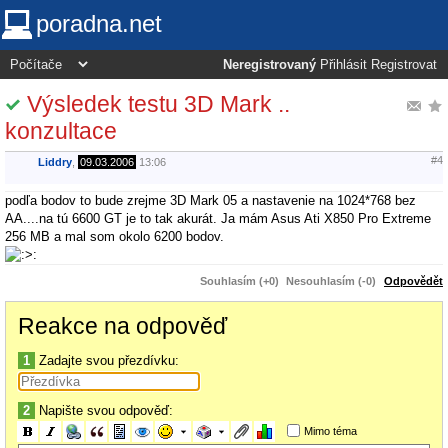
poradna.net
Neregistrovaný
Přihlásit
Registrovat
Výsledek testu 3D Mark ..
konzultace
#4
Liddry
,
09.03.2006
13:06
podľa bodov to bude zrejme 3D Mark 05 a nastavenie na 1024*768 bez
AA....na tú 6600 GT je to tak akurát. Ja mám Asus Ati X850 Pro Extreme
256 MB a mal som okolo 6200 bodov.
Souhlasím (+0)
Nesouhlasím (-0)
Odpovědět
Reakce na odpověď
1
Zadajte svou přezdívku:
2
Napište svou odpověď:
Mimo téma