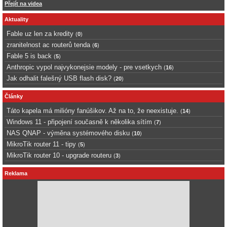
Přejít na videa
Aktuality
Fable uz len za kredity
(
0
)
zranitelnost ac routerů tenda
(
6
)
Fable 5 is back
(
5
)
Anthropic vypol najvykonejsie modely - pre vsetkych
(
16
)
Jak odhalit falešný USB flash disk?
(
20
)
Články
Táto kapela má milióny fanúšikov. Až na to, že neexistuje.
(
14
)
Windows 11 - připojení současně k několika sítím
(
7
)
NAS QNAP - výměna systémového disku
(
10
)
MikroTik router 11 - tipy
(
5
)
MikroTik router 10 - upgrade routeru
(
3
)
Reklama