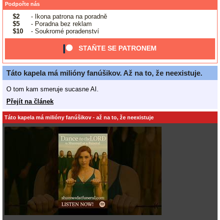
Podpořte nás
$2
- Ikona patrona na poradně
$5
- Poradna bez reklam
$10
- Soukromé poradenství
STAŇTE SE PATRONEM
Táto kapela má milióny fanúšikov. Až na to, že neexistuje.
O tom kam smeruje sucasne AI.
Přejít na článek
Táto kapela má milióny fanúšikov - až na to, že neexistuje