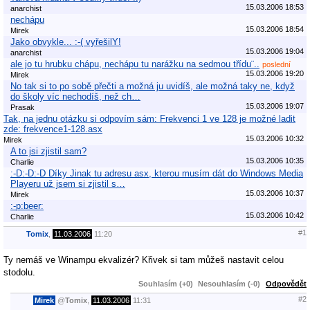
15.03.2006 18:53
anarchist
nechápu
15.03.2006 18:54
Mirek
Jako obvykle... :-( vyřešilY!
15.03.2006 19:04
anarchist
ale jo tu hrubku chápu, nechápu tu narážku na sedmou třídu¨..
poslední
15.03.2006 19:20
Mirek
No tak si to po sobě přečti a možná ju uvidíš, ale možná taky ne, když
do školy víc nechodíš, než ch…
15.03.2006 19:07
Prasak
Tak, na jednu otázku si odpovím sám: Frekvenci 1 ve 128 je možné ladit
zde: frekvence1-128.asx
15.03.2006 10:32
Mirek
A to jsi zjistil sam?
15.03.2006 10:35
Charlie
:-D:-D:-D Díky Jinak tu adresu asx, kterou musím dát do Windows Media
Playeru už jsem si zjistil s…
15.03.2006 10:37
Mirek
:-p:beer:
15.03.2006 10:42
Charlie
#1
Tomix
,
11.03.2006
11:20
Ty nemáš ve Winampu ekvalizér? Křivek si tam můžeš nastavit celou
stodolu.
Souhlasím (+0)
Nesouhlasím (-0)
Odpovědět
#2
Mirek
@
Tomix
,
11.03.2006
11:31