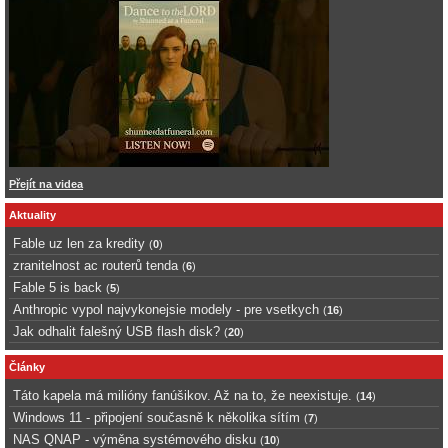
Přejít na videa
Aktuality
Fable uz len za kredity
(
0
)
zranitelnost ac routerů tenda
(
6
)
Fable 5 is back
(
5
)
Anthropic vypol najvykonejsie modely - pre vsetkych
(
16
)
Jak odhalit falešný USB flash disk?
(
20
)
Články
Táto kapela má milióny fanúšikov. Až na to, že neexistuje.
(
14
)
Windows 11 - připojení současně k několika sítím
(
7
)
NAS QNAP - výměna systémového disku
(
10
)