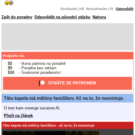
Souhlasím (+0)
Nesouhlasím (-0)
Odpovědět
Zpět do poradny
Odpovědět na původní otázku
Nahoru
Podpořte nás
$2
- Ikona patrona na poradně
$5
- Poradna bez reklam
$10
- Soukromé poradenství
STAŇTE SE PATRONEM
Táto kapela má milióny fanúšikov. Až na to, že neexistuje.
O tom kam smeruje sucasne AI.
Přejít na článek
Táto kapela má milióny fanúšikov - až na to, že neexistuje