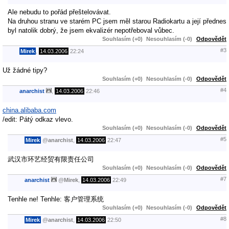
Ale nebudu to pořád přeštelovávat.
Na druhou stranu ve starém PC jsem měl starou Radiokartu a její přednes
byl natolik dobrý, že jsem ekvalizér nepotřeboval vůbec.
Souhlasím (+0)
Nesouhlasím (-0)
Odpovědět
#3
Mirek
,
14.03.2006
22:24
Už žádné tipy?
Souhlasím (+0)
Nesouhlasím (-0)
Odpovědět
#4
anarchist
,
14.03.2006
22:46
china.alibaba.com
/edit: Pátý odkaz vlevo.
Souhlasím (+0)
Nesouhlasím (-0)
Odpovědět
#5
Mirek
@
anarchist
,
14.03.2006
22:47
武汉市环艺经贸有限责任公司
Souhlasím (+0)
Nesouhlasím (-0)
Odpovědět
#7
anarchist
@
Mirek
,
14.03.2006
22:49
Tenhle ne! Tenhle: 客户管理系统
Souhlasím (+0)
Nesouhlasím (-0)
Odpovědět
#8
Mirek
@
anarchist
,
14.03.2006
22:50