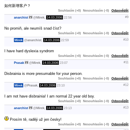
如何新增客户？
Souhlasím (+0)
Nesouhlasím (-0)
Odpovědět
#9
anarchist
@
Mirek
,
14.03.2006
22:56
No promiň, ale neumíš snad číst?
Souhlasím (+0)
Nesouhlasím (-0)
Odpovědět
#10
Mirek
@
anarchist
,
14.03.2006
22:59
I have hard dyslexia syndrom
Souhlasím (+0)
Nesouhlasím (-0)
Odpovědět
#11
Prasak
@
Mirek
,
14.03.2006
23:07
Disbrainia is more presumable for your person.
Souhlasím (+0)
Nesouhlasím (-0)
Odpovědět
#12
Mirek
@
Prasak
,
14.03.2006
23:10
I am not have disbrainia! I am normal 22 year old boy.
Souhlasím (+0)
Nesouhlasím (-0)
Odpovědět
#13
anarchist
@
Mirek
,
14.03.2006
23:13
Prosím tě, raději už jen česky!
Souhlasím (+0)
Nesouhlasím (-0)
Odpovědět