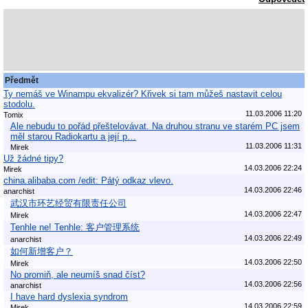
Předmět
Ty nemáš ve Winampu ekvalizér? Křivek si tam můžeš nastavit celou
stodolu.
11.03.2006 11:20
Tomix
Ale nebudu to pořád přeštelovávat. Na druhou stranu ve starém PC jsem
měl starou Radiokartu a její p…
11.03.2006 11:31
Mirek
Už žádné tipy?
14.03.2006 22:24
Mirek
china.alibaba.com /edit: Pátý odkaz vlevo.
14.03.2006 22:46
anarchist
武汉市环艺经贸有限责任公司
14.03.2006 22:47
Mirek
Tenhle ne! Tenhle: 客户管理系统
14.03.2006 22:49
anarchist
如何新增客户？
14.03.2006 22:50
Mirek
No promiň, ale neumíš snad číst?
14.03.2006 22:56
anarchist
I have hard dyslexia syndrom
14.03.2006 22:59
Mirek