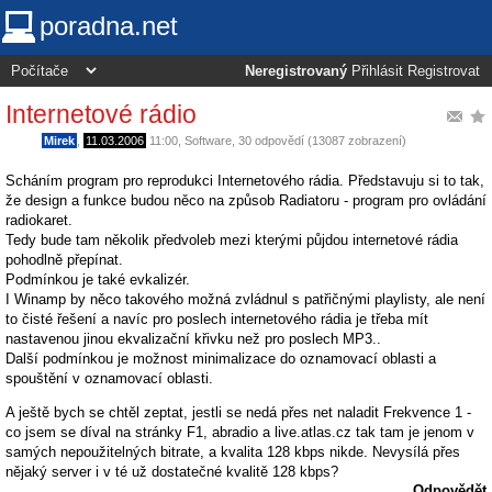
poradna.net
Neregistrovaný
Přihlásit
Registrovat
Internetové rádio
Mirek
,
11.03.2006
11:00
,
Software
, 30 odpovědí (13087 zobrazení)
Scháním program pro reprodukci Internetového rádia. Představuju si to tak,
že design a funkce budou něco na způsob Radiatoru - program pro ovládání
radiokaret.
Tedy bude tam několik předvoleb mezi kterými půjdou internetové rádia
pohodlně přepínat.
Podmínkou je také evkalizér.
I Winamp by něco takového možná zvládnul s patřičnými playlisty, ale není
to čisté řešení a navíc pro poslech internetového rádia je třeba mít
nastavenou jinou ekvalizační křivku než pro poslech MP3..
Další podmínkou je možnost minimalizace do oznamovací oblasti a
spouštění v oznamovací oblasti.
A ještě bych se chtěl zeptat, jestli se nedá přes net naladit Frekvence 1 -
co jsem se díval na stránky F1, abradio a live.atlas.cz tak tam je jenom v
samých nepoužitelných bitrate, a kvalita 128 kbps nikde. Nevysílá přes
nějaký server i v té už dostatečné kvalitě 128 kbps?
Odpovědět