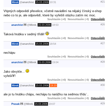
#21
Mirek
@
anarchist
,
15.03.2006
10:31
Vtipných odpovědí převelice, včetně navádění na nějaký čínský e-shop
nebo co to je, ale odpovědí, které by vyřešili otázku zatím nic moc.
Souhlasím (+0)
Nesouhlasím (-0)
Odpovědět
#26
anarchist
@
Mirek
,
15.03.2006
18:53
Taková hrubka v sedmý třídě!
Souhlasím (+0)
Nesouhlasím (-0)
Odpovědět
#27
Mirek
@
anarchist
,
15.03.2006
18:54
nechápu
Souhlasím (+0)
Nesouhlasím (-0)
Odpovědět
#28
anarchist
@
Mirek
,
15.03.2006
19:04
Jako obvykle...
vyřešil
Y
!
Souhlasím (+0)
Nesouhlasím (-0)
Odpovědět
#30
Mirek
@
anarchist
,
15.03.2006
19:20
ale jo tu hrubku chápu, nechápu tu narážku na sedmou třídu¨..
Souhlasím (+0)
Nesouhlasím (-0)
Odpovědět
#29
Prasak
@
Mirek
,
15.03.2006
19:07