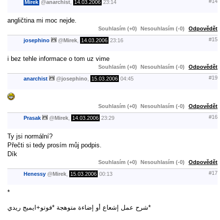
#14
Mirek
@
anarchist
,
14.03.2006
23:14
angličtina mi moc nejde.
Souhlasím (+0)
Nesouhlasím (-0)
Odpovědět
#15
josephino
@
Mirek
,
14.03.2006
23:16
i bez tehle informace o tom uz vime
Souhlasím (+0)
Nesouhlasím (-0)
Odpovědět
#19
anarchist
@
josephino
,
15.03.2006
04:45
Souhlasím (+0)
Nesouhlasím (-0)
Odpovědět
#16
Prasak
@
Mirek
,
14.03.2006
23:29
Ty jsi normální?
Přečti si tedy prosím můj podpis.
Dík
Souhlasím (+0)
Nesouhlasím (-0)
Odpovědět
#17
Henessy
@
Mirek
,
15.03.2006
00:13
*
شرح عمل إشعاع أو إضاءة متوهجة *فوتو+ايميج ريدي*