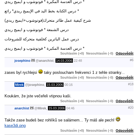
درس العدسة المكبرة * فوتوشوب و ايميج ريدي *
درس الكتابة بخط اليد في الإيميج ريدي* رائع *
شرح كيفية عمل طائر متحرك(فوتوشوب+ايميج ريدي)
درس الشمعة * فوتوشوب و ايميج ريدي
درس عمل الباترين كخلفية متحركة للشروحات
درس العدسة المكبرة * فوتوشوب و ايميج ريدي *
Souhlasím (+0)
Nesouhlasím (-0)
Odpovědět
#6
josephino
@
anarchist
,
14.03.2006
22:48
zases byl rychlejsi
taky posloucham frekvenci 1 z tehle stranky...
Souhlasím (+0)
Nesouhlasím (-0)
Odpovědět
#18
Mirek
@
josephino
,
15.03.2006
00:16
Koukám, že jste večeřeli vtipnou kaši.
Souhlasím (+0)
Nesouhlasím (-0)
Odpovědět
#20
anarchist
@
Mirek
,
15.03.2006
04:46
Takže zase budeš bez rohlíků se salámem... Ty máš ale pech!
kase3di.png
Souhlasím (+0)
Nesouhlasím (-0)
Odpovědět