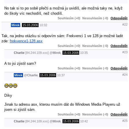
No tak si to po sobě přečti a možná ju uvidíš, ale možná taky ne, když
do školy víc nechodíš, než chodíš.
Souhlasím (+0)
Nesouhlasím (-0)
Odpovědět
#22
Mirek
,
15.03.2006
10:32
Tak, na jednu otázku si odpovím sám: Frekvenci 1 ve 128 je možné ladit
zde:
frekvence1-128.asx
Souhlasím (+0)
Nesouhlasím (-0)
Odpovědět
#23
Charlie
[84.244.109.xxx]
@
Mirek
,
15.03.2006
10:35
A to jsi zjistil sam?
Souhlasím (+0)
Nesouhlasím (-0)
Odpovědět
#24
Mirek
@
Charlie
,
15.03.2006
10:37
Díky
Jinak tu adresu asx, kterou musím dát do Windows Media Playeru už
jsem si zjistil sám.
Souhlasím (+0)
Nesouhlasím (-0)
Odpovědět
#25
Charlie
[84.244.109.xxx]
@
Mirek
,
15.03.2006
10:42