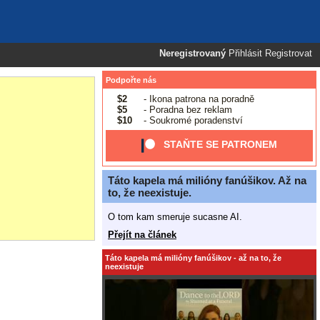
Neregistrovaný
Přihlásit
Registrovat
Podpořte nás
$2
- Ikona patrona na poradně
$5
- Poradna bez reklam
$10
- Soukromé poradenství
STAŇTE SE PATRONEM
Táto kapela má milióny fanúšikov. Až na
to, že neexistuje.
O tom kam smeruje sucasne AI.
Přejít na článek
Táto kapela má milióny fanúšikov - až na to, že
neexistuje