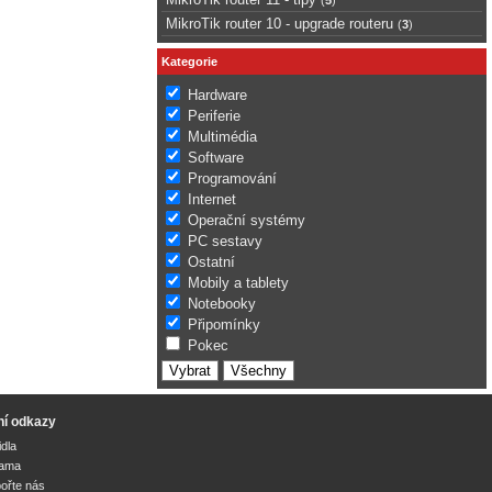
MikroTik router 10 - upgrade routeru
(
3
)
Kategorie
Hardware
Periferie
Multimédia
Software
Programování
Internet
Operační systémy
PC sestavy
Ostatní
Mobily a tablety
Notebooky
Připomínky
Pokec
ní odkazy
idla
lama
ořte nás