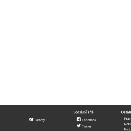
Sociální sítě
Ostat
Prav
Debaty
Facebook
Rek
Twitter
Podp