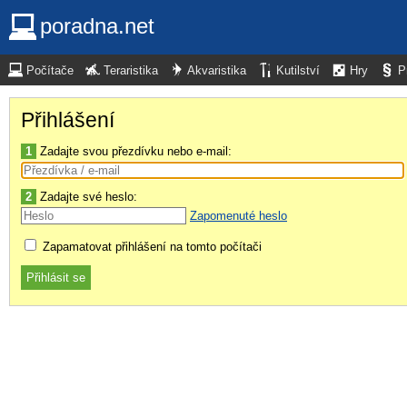
poradna.net
Počítače
Teraristika
Akvaristika
Kutilství
Hry
P
Přihlášení
1
Zadajte svou přezdívku nebo e-mail:
2
Zadajte své heslo:
Zapomenuté heslo
Zapamatovat přihlášení na tomto počítači