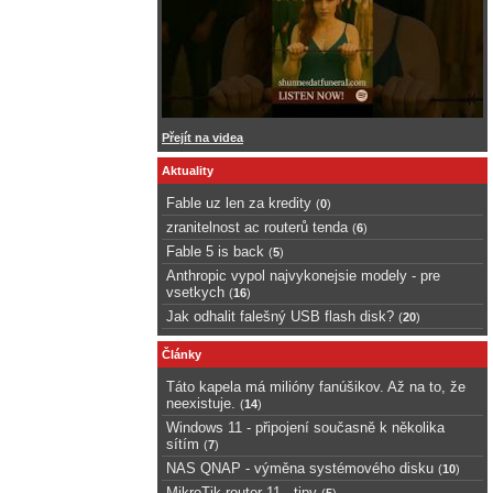
Přejít na videa
Aktuality
Fable uz len za kredity
(
0
)
zranitelnost ac routerů tenda
(
6
)
Fable 5 is back
(
5
)
Anthropic vypol najvykonejsie modely - pre
vsetkych
(
16
)
Jak odhalit falešný USB flash disk?
(
20
)
Články
Táto kapela má milióny fanúšikov. Až na to, že
neexistuje.
(
14
)
Windows 11 - připojení současně k několika
sítím
(
7
)
NAS QNAP - výměna systémového disku
(
10
)
MikroTik router 11 - tipy
(
5
)