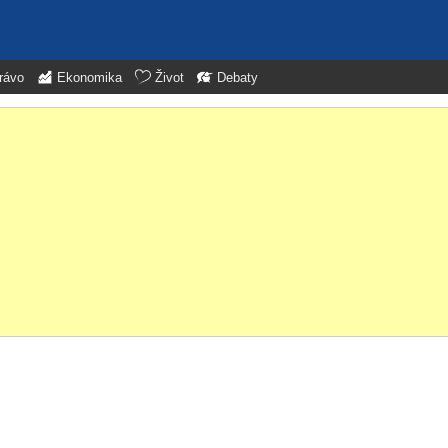
rávo
Ekonomika
Život
Debaty