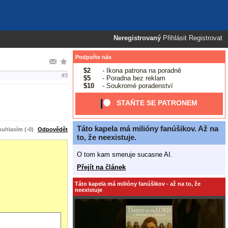
Neregistrovaný
Přihlásit
Registrovat
Podpořte nás
$2
- Ikona patrona na poradně
#3
$5
- Poradna bez reklam
$10
- Soukromé poradenství
STAŇTE SE PATRONEM
Táto kapela má milióny fanúšikov. Až na
uhlasím (-0)
Odpovědět
to, že neexistuje.
O tom kam smeruje sucasne AI.
Přejít na článek
Táto kapela má milióny fanúšikov - až na to, že
neexistuje