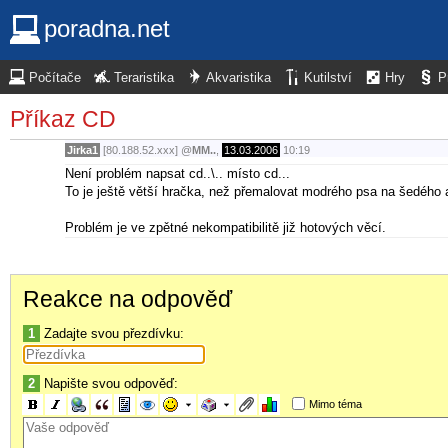
poradna.net
Počítače
Teraristika
Akvaristika
Kutilství
Hry
P
Příkaz CD
Jirka1
[80.188.52.xxx]
@
MM..
,
13.03.2006
10:19
Není problém napsat cd..\.. místo cd...
To je ještě větší hračka, než přemalovat modrého psa na šedého
Problém je ve zpětné nekompatibilitě již hotových věcí.
Reakce na odpověď
1
Zadajte svou přezdívku:
2
Napište svou odpověď:
Mimo téma