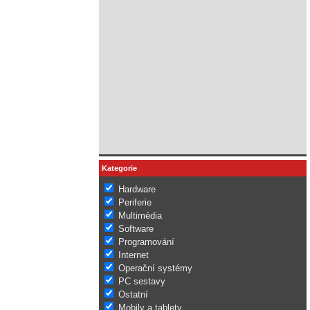
Kategorie
Hardware
Periferie
Multimédia
Software
Programování
Internet
Operační systémy
PC sestavy
Ostatní
Mobily a tablety