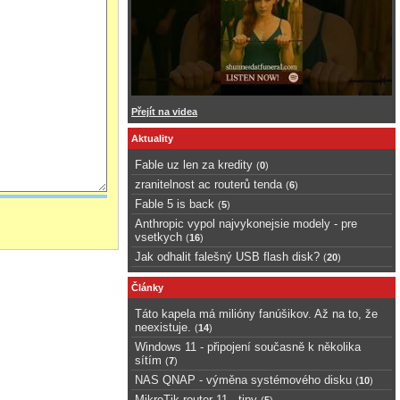
Přejít na videa
Aktuality
Fable uz len za kredity
(
0
)
zranitelnost ac routerů tenda
(
6
)
Fable 5 is back
(
5
)
Anthropic vypol najvykonejsie modely - pre
vsetkych
(
16
)
Jak odhalit falešný USB flash disk?
(
20
)
Články
Táto kapela má milióny fanúšikov. Až na to, že
neexistuje.
(
14
)
Windows 11 - připojení současně k několika
sítím
(
7
)
NAS QNAP - výměna systémového disku
(
10
)
MikroTik router 11 - tipy
(
5
)