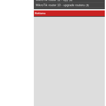
MikroTik router 10 - upgrade routeru
(
3
)
Reklama