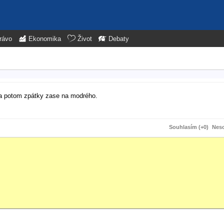
rávo
Ekonomika
Život
Debaty
 a potom zpátky zase na modrého.
Souhlasím (+0)
Neso