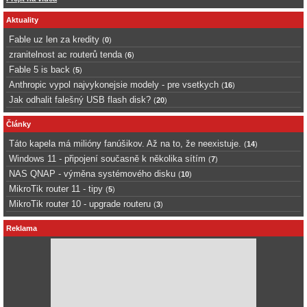
Aktuality
Fable uz len za kredity
(
0
)
zranitelnost ac routerů tenda
(
6
)
Fable 5 is back
(
5
)
Anthropic vypol najvykonejsie modely - pre vsetkych
(
16
)
Jak odhalit falešný USB flash disk?
(
20
)
Články
Táto kapela má milióny fanúšikov. Až na to, že neexistuje.
(
14
)
Windows 11 - připojení současně k několika sítím
(
7
)
NAS QNAP - výměna systémového disku
(
10
)
MikroTik router 11 - tipy
(
5
)
MikroTik router 10 - upgrade routeru
(
3
)
Reklama