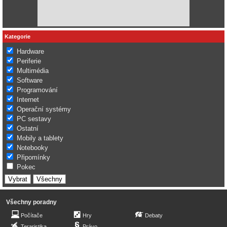
Kategorie
Hardware
Periferie
Multimédia
Software
Programování
Internet
Operační systémy
PC sestavy
Ostatní
Mobily a tablety
Notebooky
Připomínky
Pokec
Všechny poradny
Počítače
Hry
Debaty
Teraristika
Právo