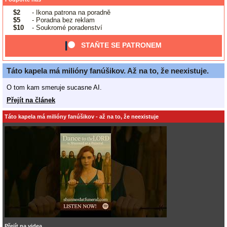
$2
- Ikona patrona na poradně
$5
- Poradna bez reklam
$10
- Soukromé poradenství
STAŇTE SE PATRONEM
Táto kapela má milióny fanúšikov. Až na to, že neexistuje.
O tom kam smeruje sucasne AI.
Přejít na článek
Táto kapela má milióny fanúšikov - až na to, že neexistuje
Přejít na videa