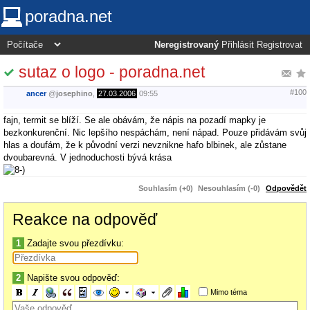
poradna.net
Neregistrovaný
Přihlásit
Registrovat
sutaz o logo - poradna.net
#100
ancer
@
josephino
,
27.03.2006
09:55
fajn, termit se blíží. Se ale obávám, že nápis na pozadí mapky je
bezkonkurenční. Nic lepšího nespáchám, není nápad. Pouze přidávám svůj
hlas a doufám, že k původní verzi nevznikne hafo blbinek, ale zůstane
dvoubarevná. V jednoduchosti bývá krása
Souhlasím (+0)
Nesouhlasím (-0)
Odpovědět
Reakce na odpověď
1
Zadajte svou přezdívku:
2
Napište svou odpověď:
Mimo téma