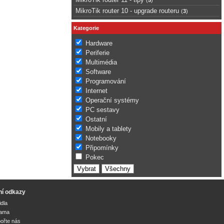
MikroTik router 10 - upgrade routeru
(
3
)
Kategorie
Hardware
Periferie
Multimédia
Software
Programování
Internet
Operační systémy
PC sestavy
Ostatní
Mobily a tablety
Notebooky
Připomínky
Pokec
ní odkazy
idla
lama
ořte nás