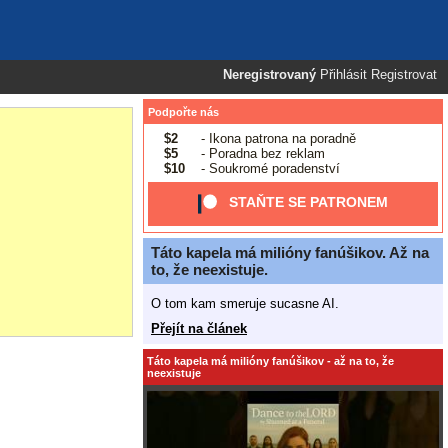
Neregistrovaný
Přihlásit
Registrovat
Podpořte nás
$2
- Ikona patrona na poradně
$5
- Poradna bez reklam
$10
- Soukromé poradenství
STAŇTE SE PATRONEM
Táto kapela má milióny fanúšikov. Až na
to, že neexistuje.
O tom kam smeruje sucasne AI.
Přejít na článek
Táto kapela má milióny fanúšikov - až na to, že
neexistuje