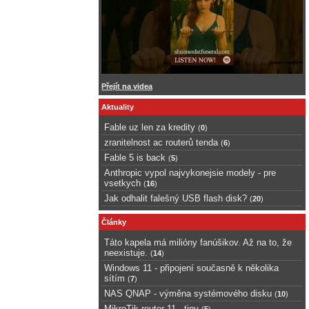
Přejít na videa
Aktuality
Fable uz len za kredity
(
0
)
zranitelnost ac routerů tenda
(
6
)
Fable 5 is back
(
5
)
Anthropic vypol najvykonejsie modely - pre
vsetkych
(
16
)
Jak odhalit falešný USB flash disk?
(
20
)
Články
Táto kapela má milióny fanúšikov. Až na to, že
neexistuje.
(
14
)
Windows 11 - připojení současně k několika
sítím
(
7
)
NAS QNAP - výměna systémového disku
(
10
)
MikroTik router 11 - tipy
(
5
)