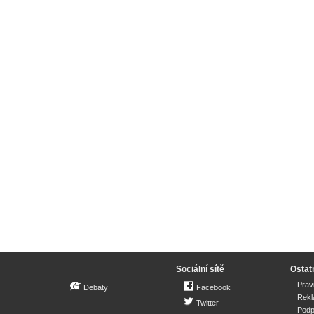
Sociální sítě
Ostat
Prav
Debaty
Facebook
Rek
Twitter
Podp