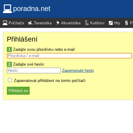
poradna.net
Počítače
Teraristika
Akvaristika
Kutilství
Hry
P
Přihlášení
1
Zadajte svou přezdívku nebo e-mail:
2
Zadajte své heslo:
Zapomenuté heslo
Zapamatovat přihlášení na tomto počítači