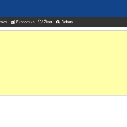
rávo
Ekonomika
Život
Debaty