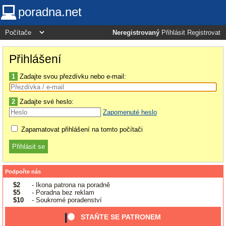
poradna.net
Neregistrovaný
Přihlásit
Registrovat
Přihlášení
1
Zadajte svou přezdívku nebo e-mail:
2
Zadajte své heslo:
Zapomenuté heslo
Zapamatovat přihlášení na tomto počítači
Podpořte nás
$2
- Ikona patrona na poradně
$5
- Poradna bez reklam
$10
- Soukromé poradenství
STAŇTE SE PATRONEM