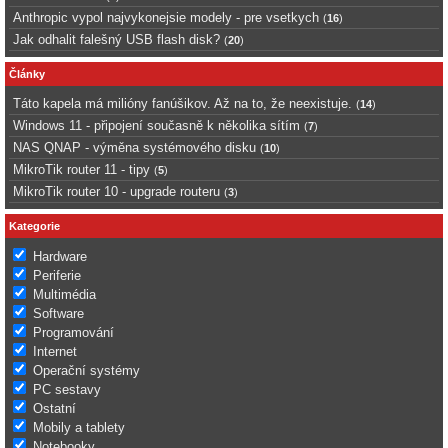
Anthropic vypol najvykonejsie modely - pre vsetkych
(
16
)
Jak odhalit falešný USB flash disk?
(
20
)
Články
Táto kapela má milióny fanúšikov. Až na to, že neexistuje.
(
14
)
Windows 11 - připojení současně k několika sítím
(
7
)
NAS QNAP - výměna systémového disku
(
10
)
MikroTik router 11 - tipy
(
5
)
MikroTik router 10 - upgrade routeru
(
3
)
Kategorie
Hardware
Periferie
Multimédia
Software
Programování
Internet
Operační systémy
PC sestavy
Ostatní
Mobily a tablety
Notebooky