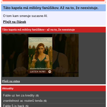
Táto kapela má milióny fanúšikov. Až na to, že neexistuje.
O tom kam smeruje sucasne AI.
Přejít na článek
Táto kapela má milióny fanúšikov - až na to, že neexistuje
Přejít na videa
Aktuality
Fable uz len za kredity
(
0
)
zranitelnost ac routerů tenda
(
6
)
Fable 5 is back
(
5
)