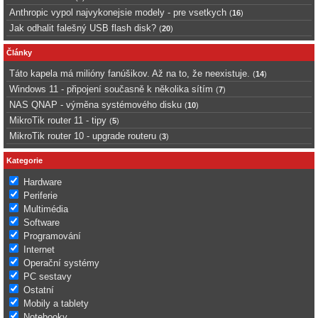
Anthropic vypol najvykonejsie modely - pre vsetkych
(
16
)
Jak odhalit falešný USB flash disk?
(
20
)
Články
Táto kapela má milióny fanúšikov. Až na to, že neexistuje.
(
14
)
Windows 11 - připojení současně k několika sítím
(
7
)
NAS QNAP - výměna systémového disku
(
10
)
MikroTik router 11 - tipy
(
5
)
MikroTik router 10 - upgrade routeru
(
3
)
Kategorie
Hardware
Periferie
Multimédia
Software
Programování
Internet
Operační systémy
PC sestavy
Ostatní
Mobily a tablety
Notebooky