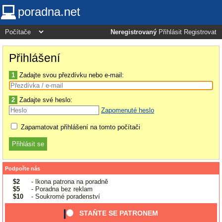
poradna.net
Neregistrovaný
Přihlásit
Registrovat
Přihlášení
1
Zadajte svou přezdívku nebo e-mail:
2
Zadajte své heslo:
Zapomenuté heslo
Zapamatovat přihlášení na tomto počítači
Podpořte nás
$2
- Ikona patrona na poradně
$5
- Poradna bez reklam
$10
- Soukromé poradenství
STAŇTE SE PATRONEM