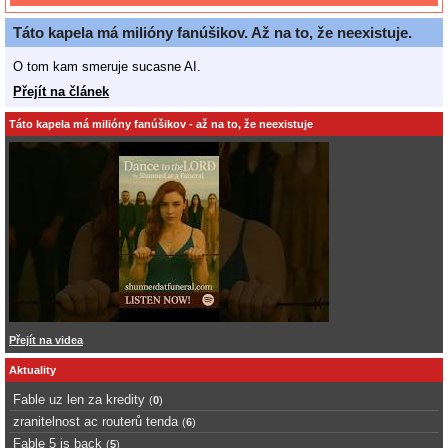
Táto kapela má milióny fanúšikov. Až na to, že neexistuje.
O tom kam smeruje sucasne AI.
Přejít na článek
Táto kapela má milióny fanúšikov - až na to, že neexistuje
Přejít na videa
Aktuality
Fable uz len za kredity
(
0
)
zranitelnost ac routerů tenda
(
6
)
Fable 5 is back
(
5
)