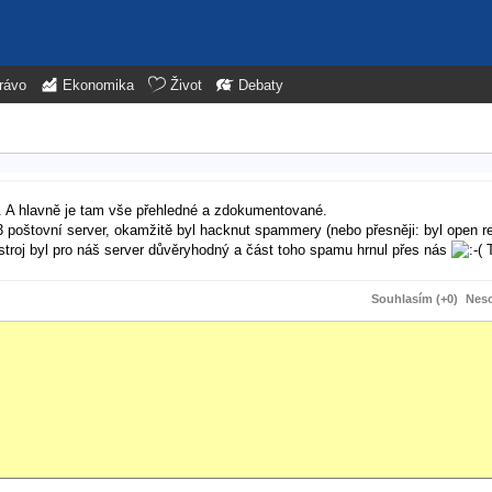
rávo
Ekonomika
Život
Debaty
C. A hlavně je tam vše přehledné a zdokumentované.
3 poštovní server, okamžitě byl hacknut spammery (nebo přesněji: byl open re
h stroj byl pro náš server důvěryhodný a část toho spamu hrnul přes nás
T
Souhlasím (+0)
Neso