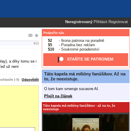
Neregistrovaný
Přihlásit
Registrovat
Podpořte nás
$2
- Ikona patrona na poradně
#10
$5
- Poradna bez reklam
$10
- Soukromé poradenství
STAŇTE SE PATRONEM
lay), a díky tomu se i
eď už není
Táto kapela má milióny fanúšikov. Až na
to, že neexistuje.
uhlasím (-0)
Odpovědět
O tom kam smeruje sucasne AI.
Přejít na článek
Táto kapela má milióny fanúšikov - až na to, že
neexistuje