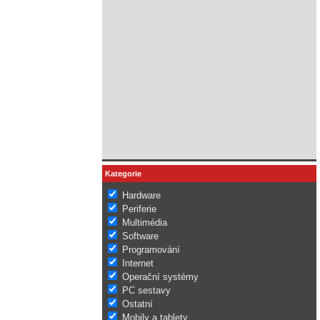
Kategorie
Hardware
Periferie
Multimédia
Software
Programování
Internet
Operační systémy
PC sestavy
Ostatní
Mobily a tablety