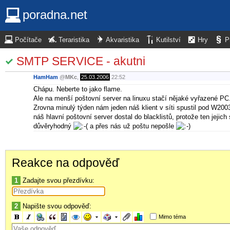
poradna.net
Počítače
Teraristika
Akvaristika
Kutilství
Hry
P
SMTP SERVICE - akutni
HamHam
@
MKc
,
25.03.2006
22:52
Chápu. Neberte to jako flame.
Ale na menší poštovní server na linuxu stačí nějaké vyřazené P
Zrovna minulý týden nám jeden náš klient v síti spustil pod W200
náš hlavní poštovní server dostal do blacklistů, protože ten jejic
důvěryhodný
a přes nás už poštu nepošle
Reakce na odpověď
1
Zadajte svou přezdívku:
2
Napište svou odpověď:
Mimo téma