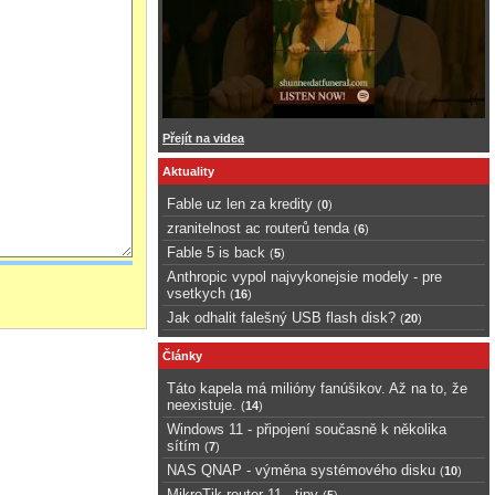
Přejít na videa
Aktuality
Fable uz len za kredity
(
0
)
zranitelnost ac routerů tenda
(
6
)
Fable 5 is back
(
5
)
Anthropic vypol najvykonejsie modely - pre
vsetkych
(
16
)
Jak odhalit falešný USB flash disk?
(
20
)
Články
Táto kapela má milióny fanúšikov. Až na to, že
neexistuje.
(
14
)
Windows 11 - připojení současně k několika
sítím
(
7
)
NAS QNAP - výměna systémového disku
(
10
)
MikroTik router 11 - tipy
(
5
)