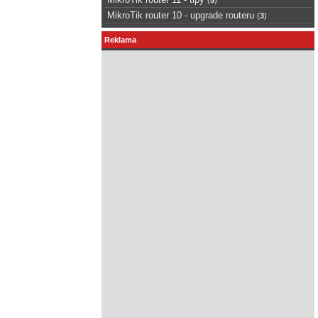
MikroTik router 10 - upgrade routeru
(
3
)
Reklama