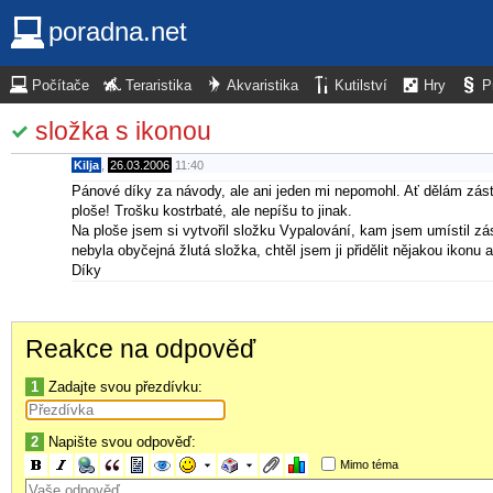
poradna.net
Počítače
Teraristika
Akvaristika
Kutilství
Hry
P
složka s ikonou
Kilja
,
26.03.2006
11:40
Pánové díky za návody, ale ani jeden mi nepomohl. Ať dělám zást
ploše! Trošku kostrbaté, ale nepíšu to jinak.
Na ploše jsem si vytvořil složku Vypalování, kam jsem umístil z
nebyla obyčejná žlutá složka, chtěl jsem ji přidělit nějakou ikonu 
Díky
Reakce na odpověď
1
Zadajte svou přezdívku:
2
Napište svou odpověď:
Mimo téma