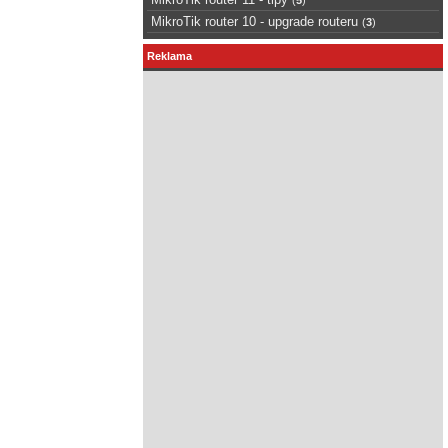
MikroTik router 10 - upgrade routeru
(
3
)
Reklama