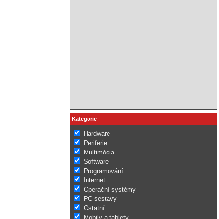
Kategorie
Hardware
Periferie
Multimédia
Software
Programování
Internet
Operační systémy
PC sestavy
Ostatní
Mobily a tablety