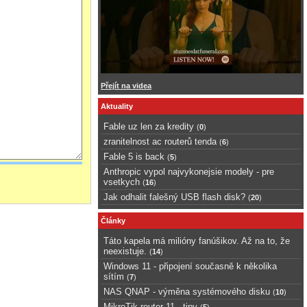
Přejít na videa
Aktuality
Fable uz len za kredity
(
0
)
zranitelnost ac routerů tenda
(
6
)
Fable 5 is back
(
5
)
Anthropic vypol najvykonejsie modely - pre
vsetkych
(
16
)
Jak odhalit falešný USB flash disk?
(
20
)
Články
Táto kapela má milióny fanúšikov. Až na to, že
neexistuje.
(
14
)
Windows 11 - připojení současně k několika
sítím
(
7
)
NAS QNAP - výměna systémového disku
(
10
)
MikroTik router 11 - tipy
(
5
)