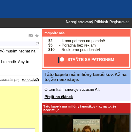
Neregistrovaný
Přihlásit
Registrovat
Podpořte nás
$2
- Ikona patrona na poradně
#7
$5
- Poradna bez reklam
$10
- Soukromé poradenství
ony) musím nechat na
STAŇTE SE PATRONEM
v hromadě. Aby to
Táto kapela má milióny fanúšikov. Až na
to, že neexistuje.
uhlasím (-0)
Odpovědět
O tom kam smeruje sucasne AI.
Přejít na článek
Táto kapela má milióny fanúšikov - až na to, že
neexistuje