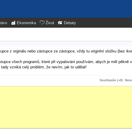
rávo
Ekonomika
Život
Debaty
upce z orginálu nebo zástupce ze zástupce, vždy tu originlní složku (bez ik
ástupce všech programů, které při vypalování používám, abych je měl pěkně 
a tady vzniká celý problém, že nevím, jak to udělat!
Souhlasím (+0)
Neso