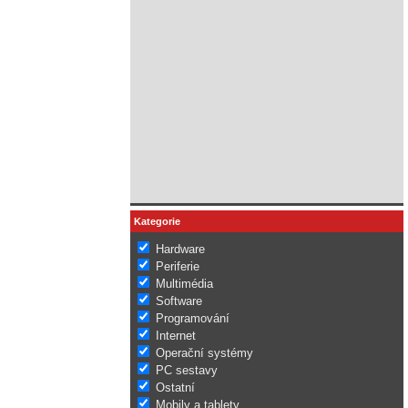
Kategorie
Hardware
Periferie
Multimédia
Software
Programování
Internet
Operační systémy
PC sestavy
Ostatní
Mobily a tablety