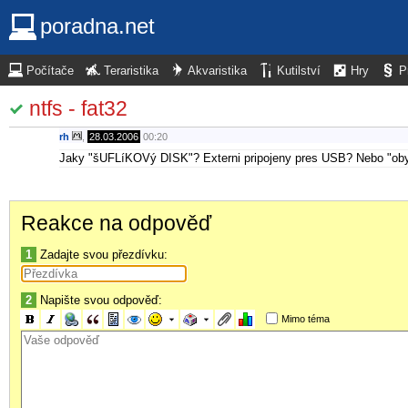
poradna.net
Počítače
Teraristika
Akvaristika
Kutilství
Hry
P
ntfs - fat32
rh
,
28.03.2006
00:20
Jaky "šUFLíKOVý DISK"? Externi pripojeny pres USB? Nebo "obyc
Reakce na odpověď
1
Zadajte svou přezdívku:
2
Napište svou odpověď:
Mimo téma