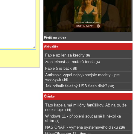
Přejít na videa
Aktuality
Fable uz len za kredity
(
0
)
zranitelnost ac routerů tenda
(
6
)
Fable 5 is back
(
5
)
Anthropic vypol najvykonejsie modely - pre
vsetkych
(
16
)
Jak odhalit falešný USB flash disk?
(
20
)
Články
Táto kapela má milióny fanúšikov. Až na to, že
neexistuje.
(
14
)
Windows 11 - připojení současně k několika
sítím
(
7
)
NAS QNAP - výměna systémového disku
(
10
)
MikroTik router 11 - tipy
(
5
)