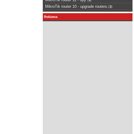
MikroTik router 10 - upgrade routeru
(
3
)
Reklama