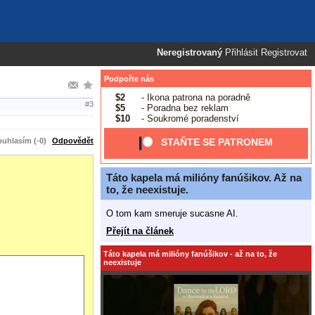
Neregistrovaný
Přihlásit
Registrovat
Podpořte nás
$2
- Ikona patrona na poradně
#3
$5
- Poradna bez reklam
$10
- Soukromé poradenství
uhlasím (-0)
Odpovědět
STAŇTE SE PATRONEM
Táto kapela má milióny fanúšikov. Až na
to, že neexistuje.
O tom kam smeruje sucasne AI.
Přejít na článek
Táto kapela má milióny fanúšikov - až na to, že
neexistuje