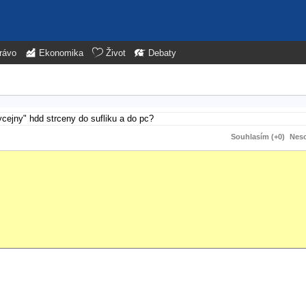
rávo
Ekonomika
Život
Debaty
ejny" hdd strceny do sufliku a do pc?
Souhlasím (+0)
Neso