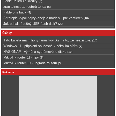
Fable uz len za kredity
(
0
)
zranitelnost ac routerů tenda
(
6
)
Fable 5 is back
(
5
)
Anthropic vypol najvykonejsie modely - pre vsetkych
(
16
)
Jak odhalit falešný USB flash disk?
(
20
)
Články
Táto kapela má milióny fanúšikov. Až na to, že neexistuje.
(
14
)
Windows 11 - připojení současně k několika sítím
(
7
)
NAS QNAP - výměna systémového disku
(
10
)
MikroTik router 11 - tipy
(
5
)
MikroTik router 10 - upgrade routeru
(
3
)
Reklama