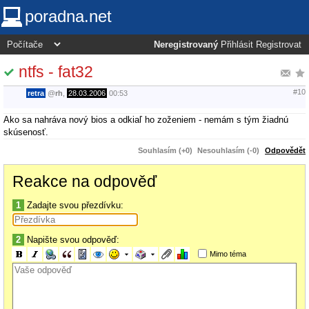
poradna.net
Neregistrovaný
Přihlásit
Registrovat
ntfs - fat32
#10
retra
@
rh
,
28.03.2006
00:53
Ako sa nahráva nový bios a odkiaľ ho zoženiem - nemám s tým žiadnú
skúsenosť.
Souhlasím (+0)
Nesouhlasím (-0)
Odpovědět
Reakce na odpověď
1
Zadajte svou přezdívku:
2
Napište svou odpověď:
Mimo téma