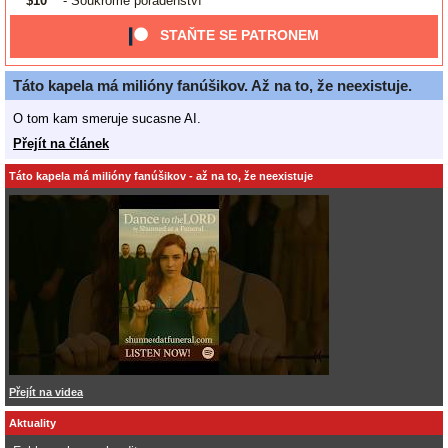
$10
- Soukromé poradenství
STAŇTE SE PATRONEM
Táto kapela má milióny fanúšikov. Až na to, že neexistuje.
O tom kam smeruje sucasne AI.
Přejít na článek
Táto kapela má milióny fanúšikov - až na to, že neexistuje
Přejít na videa
Aktuality