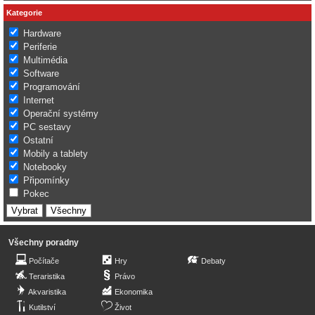
Kategorie
Hardware
Periferie
Multimédia
Software
Programování
Internet
Operační systémy
PC sestavy
Ostatní
Mobily a tablety
Notebooky
Připomínky
Pokec
Všechny poradny
Počítače
Hry
Debaty
Teraristika
Právo
Akvaristika
Ekonomika
Kutilství
Život