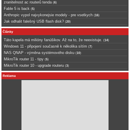
zranitelnost ac routerů tenda
(
6
)
Fable 5 is back
(
5
)
Anthropic vypol najvykonejsie modely - pre vsetkych
(
16
)
Jak odhalit falešný USB flash disk?
(
20
)
Články
Táto kapela má milióny fanúšikov. Až na to, že neexistuje.
(
14
)
Windows 11 - připojení současně k několika sítím
(
7
)
NAS QNAP - výměna systémového disku
(
10
)
MikroTik router 11 - tipy
(
5
)
MikroTik router 10 - upgrade routeru
(
3
)
Reklama