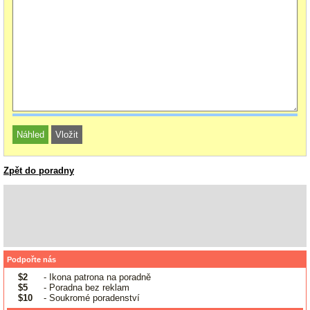
Zpět do poradny
Podpořte nás
$2
- Ikona patrona na poradně
$5
- Poradna bez reklam
$10
- Soukromé poradenství