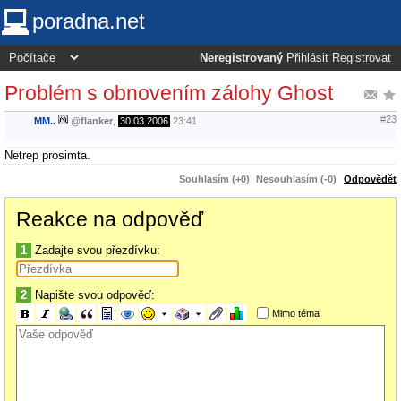
poradna.net
Neregistrovaný
Přihlásit
Registrovat
Problém s obnovením zálohy Ghost
#23
MM..
@
flanker
,
30.03.2006
23:41
Netrep prosimta.
Souhlasím (+0)
Nesouhlasím (-0)
Odpovědět
Reakce na odpověď
1
Zadajte svou přezdívku:
2
Napište svou odpověď:
Mimo téma