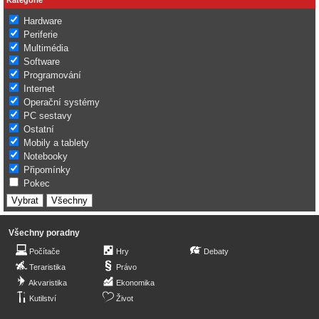
Hardware
Periferie
Multimédia
Software
Programování
Internet
Operační systémy
PC sestavy
Ostatní
Mobily a tablety
Notebooky
Připomínky
Pokec
Všechny poradny
Počítače
Hry
Debaty
Teraristika
Právo
Akvaristika
Ekonomika
Kutilství
Život