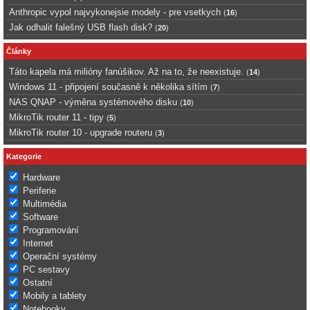
Anthropic vypol najvykonejsie modely - pre vsetkych
(
16
)
Jak odhalit falešný USB flash disk?
(
20
)
Články
Táto kapela má milióny fanúšikov. Až na to, že neexistuje.
(
14
)
Windows 11 - připojení současně k několika sítím
(
7
)
NAS QNAP - výměna systémového disku
(
10
)
MikroTik router 11 - tipy
(
5
)
MikroTik router 10 - upgrade routeru
(
3
)
Kategorie
Hardware
Periferie
Multimédia
Software
Programování
Internet
Operační systémy
PC sestavy
Ostatní
Mobily a tablety
Notebooky