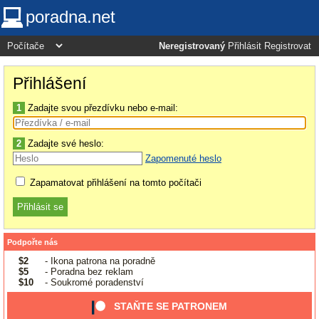
poradna.net
Neregistrovaný
Přihlásit
Registrovat
Přihlášení
1
Zadajte svou přezdívku nebo e-mail:
2
Zadajte své heslo:
Zapomenuté heslo
Zapamatovat přihlášení na tomto počítači
Podpořte nás
$2
- Ikona patrona na poradně
$5
- Poradna bez reklam
$10
- Soukromé poradenství
STAŇTE SE PATRONEM