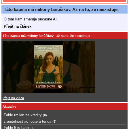
Táto kapela má milióny fanúšikov. Až na to, že neexistuje.
O tom kam smeruje sucasne AI.
Přejít na článek
Táto kapela má milióny fanúšikov - až na to, že neexistuje
Přejít na videa
Aktuality
Fable uz len za kredity
(
0
)
zranitelnost ac routerů tenda
(
6
)
Fable 5 is back
(
5
)