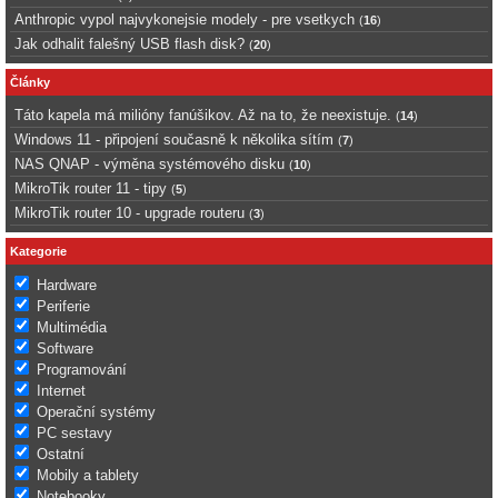
Anthropic vypol najvykonejsie modely - pre vsetkych
(
16
)
Jak odhalit falešný USB flash disk?
(
20
)
Články
Táto kapela má milióny fanúšikov. Až na to, že neexistuje.
(
14
)
Windows 11 - připojení současně k několika sítím
(
7
)
NAS QNAP - výměna systémového disku
(
10
)
MikroTik router 11 - tipy
(
5
)
MikroTik router 10 - upgrade routeru
(
3
)
Kategorie
Hardware
Periferie
Multimédia
Software
Programování
Internet
Operační systémy
PC sestavy
Ostatní
Mobily a tablety
Notebooky