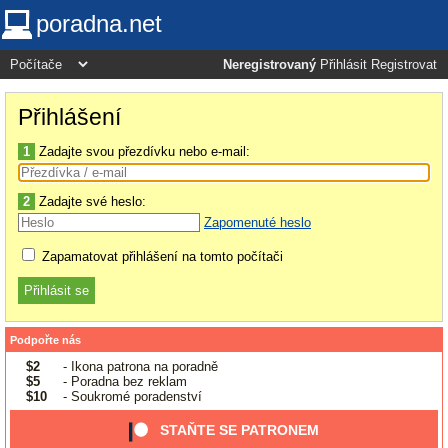
poradna.net
Neregistrovaný
Přihlásit
Registrovat
Přihlášení
1
Zadajte svou přezdívku nebo e-mail:
2
Zadajte své heslo:
Zapomenuté heslo
Zapamatovat přihlášení na tomto počítači
Podpořte nás
$2
- Ikona patrona na poradně
$5
- Poradna bez reklam
$10
- Soukromé poradenství
STAŇTE SE PATRONEM