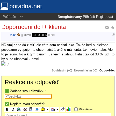
poradna.net
Neregistrovaný
Přihlásit
Registrovat
Doporuceni dc++ klienta
#8
msx.
@
Mirek
,
31.03.2006
00:07
NO vraj sa to dá zistiť, ale ešte som nezistil ako. Takže keď si niekoho
povedzme vytipujem a chcem zistiť, akého má lienta, tak neviem ako. Ale
to je jedno. No a k tým banom. Ja viem stiahnuť filelist tak od 30 % ľudí, to
by si sa ubanoval k smrti.
Souhlasím (+0)
Nesouhlasím (-0)
Odpovědět
Reakce na odpověď
1
Zadajte svou přezdívku:
2
Napište svou odpověď:
Mimo téma