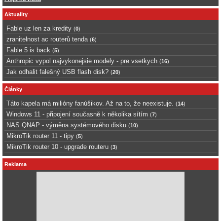
Aktuality
Fable uz len za kredity
(
0
)
zranitelnost ac routerů tenda
(
6
)
Fable 5 is back
(
5
)
Anthropic vypol najvykonejsie modely - pre vsetkych
(
16
)
Jak odhalit falešný USB flash disk?
(
20
)
Články
Táto kapela má milióny fanúšikov. Až na to, že neexistuje.
(
14
)
Windows 11 - připojení současně k několika sítím
(
7
)
NAS QNAP - výměna systémového disku
(
10
)
MikroTik router 11 - tipy
(
5
)
MikroTik router 10 - upgrade routeru
(
3
)
Reklama