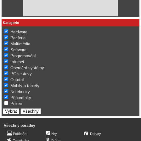
Kategorie
Hardware
Periferie
Multimédia
Software
Programování
Internet
Operační systémy
PC sestavy
Ostatní
Mobily a tablety
Notebooky
Připomínky
Pokec
Všechny poradny
Počítače
Hry
Debaty
Teraristika
Právo