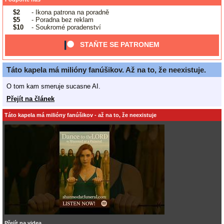
$2
- Ikona patrona na poradně
$5
- Poradna bez reklam
$10
- Soukromé poradenství
STAŇTE SE PATRONEM
Táto kapela má milióny fanúšikov. Až na to, že neexistuje.
O tom kam smeruje sucasne AI.
Přejít na článek
Táto kapela má milióny fanúšikov - až na to, že neexistuje
Přejít na videa