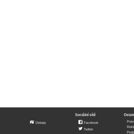
Sociální sítě
Ostat
Prav
Debaty
Facebook
Rek
Twitter
Podp