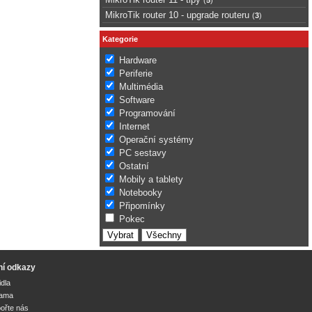
MikroTik router 10 - upgrade routeru
(
3
)
Kategorie
Hardware
Periferie
Multimédia
Software
Programování
Internet
Operační systémy
PC sestavy
Ostatní
Mobily a tablety
Notebooky
Připomínky
Pokec
ní odkazy
idla
lama
ořte nás