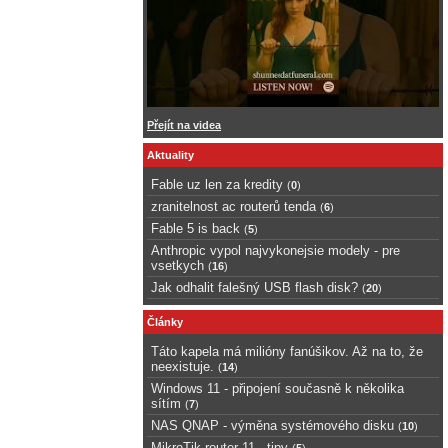
Přejít na videa
Aktuality
Fable uz len za kredity
(
0
)
zranitelnost ac routerů tenda
(
6
)
Fable 5 is back
(
5
)
Anthropic vypol najvykonejsie modely - pre
vsetkych
(
16
)
Jak odhalit falešný USB flash disk?
(
20
)
Články
Táto kapela má milióny fanúšikov. Až na to, že
neexistuje.
(
14
)
Windows 11 - připojení současně k několika
sítím
(
7
)
NAS QNAP - výměna systémového disku
(
10
)
MikroTik router 11 - tipy
(
5
)