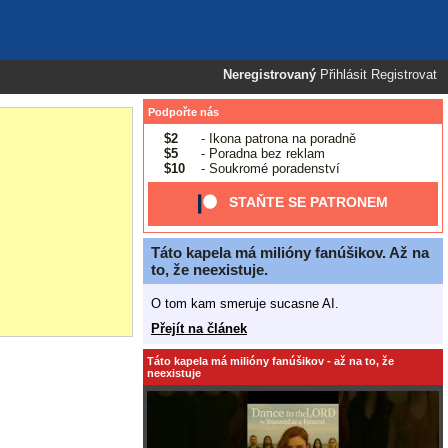
Neregistrovaný
Přihlásit
Registrovat
Podpořte nás
$2
- Ikona patrona na poradně
$5
- Poradna bez reklam
$10
- Soukromé poradenství
STAŇTE SE PATRONEM
Táto kapela má milióny fanúšikov. Až na
to, že neexistuje.
O tom kam smeruje sucasne AI.
Přejít na článek
Táto kapela má milióny fanúšikov - až na to, že
neexistuje