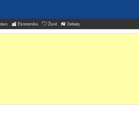
rávo
Ekonomika
Život
Debaty