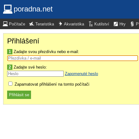
poradna.net
Počítače
Teraristika
Akvaristika
Kutilství
Hry
P
Přihlášení
1
Zadajte svou přezdívku nebo e-mail:
2
Zadajte své heslo:
Zapomenuté heslo
Zapamatovat přihlášení na tomto počítači