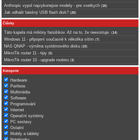
Anthropic vypol najvykonejsie modely - pre vsetkych
(
16
)
Jak odhalit falešný USB flash disk?
(
20
)
Články
Táto kapela má milióny fanúšikov. Až na to, že neexistuje.
(
14
)
Windows 11 - připojení současně k několika sítím
(
7
)
NAS QNAP - výměna systémového disku
(
10
)
MikroTik router 11 - tipy
(
5
)
MikroTik router 10 - upgrade routeru
(
3
)
Kategorie
Hardware
Periferie
Multimédia
Software
Programování
Internet
Operační systémy
PC sestavy
Ostatní
Mobily a tablety
Notebooky