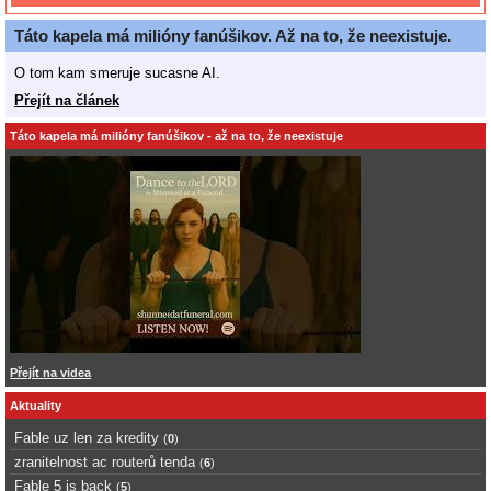
Táto kapela má milióny fanúšikov. Až na to, že neexistuje.
O tom kam smeruje sucasne AI.
Přejít na článek
Táto kapela má milióny fanúšikov - až na to, že neexistuje
Přejít na videa
Aktuality
Fable uz len za kredity
(
0
)
zranitelnost ac routerů tenda
(
6
)
Fable 5 is back
(
5
)