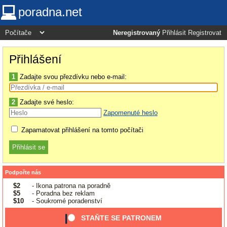
poradna.net
Neregistrovaný
Přihlásit
Registrovat
Přihlášení
1
Zadajte svou přezdívku nebo e-mail:
2
Zadajte své heslo:
Zapomenuté heslo
Zapamatovat přihlášení na tomto počítači
Podpořte nás
$2
- Ikona patrona na poradně
$5
- Poradna bez reklam
$10
- Soukromé poradenství
STAŇTE SE PATRONEM