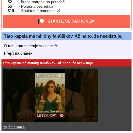
$2
- Ikona patrona na poradně
$5
- Poradna bez reklam
$10
- Soukromé poradenství
STAŇTE SE PATRONEM
Táto kapela má milióny fanúšikov. Až na to, že neexistuje.
O tom kam smeruje sucasne AI.
Přejít na článek
Táto kapela má milióny fanúšikov - až na to, že neexistuje
Přejít na videa