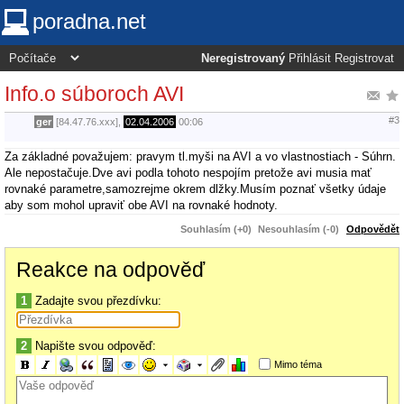
poradna.net
Neregistrovaný
Přihlásit
Registrovat
Info.o súboroch AVI
#3
ger
[84.47.76.xxx],
02.04.2006
00:06
Za základné považujem: pravym tl.myši na AVI a vo vlastnostiach - Súhrn.
Ale nepostačuje.Dve avi podla tohoto nespojím pretože avi musia mať
rovnaké parametre,samozrejme okrem dlžky.Musím poznať všetky údaje
aby som mohol upraviť obe AVI na rovnaké hodnoty.
Souhlasím (+0)
Nesouhlasím (-0)
Odpovědět
Reakce na odpověď
1
Zadajte svou přezdívku:
2
Napište svou odpověď:
Mimo téma