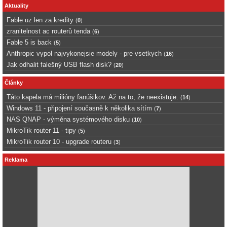
Aktuality
Fable uz len za kredity
(
0
)
zranitelnost ac routerů tenda
(
6
)
Fable 5 is back
(
5
)
Anthropic vypol najvykonejsie modely - pre vsetkych
(
16
)
Jak odhalit falešný USB flash disk?
(
20
)
Články
Táto kapela má milióny fanúšikov. Až na to, že neexistuje.
(
14
)
Windows 11 - připojení současně k několika sítím
(
7
)
NAS QNAP - výměna systémového disku
(
10
)
MikroTik router 11 - tipy
(
5
)
MikroTik router 10 - upgrade routeru
(
3
)
Reklama