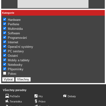
Kategorie
Hardware
Periferie
Multimédia
Software
Programování
Internet
Operační systémy
PC sestavy
Ostatní
Mobily a tablety
Notebooky
Připomínky
Pokec
Všechny poradny
Počítače
Hry
Debaty
Teraristika
Právo