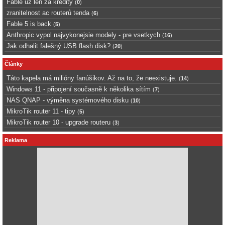
Fable uz len za kredity
(
0
)
zranitelnost ac routerů tenda
(
6
)
Fable 5 is back
(
5
)
Anthropic vypol najvykonejsie modely - pre vsetkych
(
16
)
Jak odhalit falešný USB flash disk?
(
20
)
Články
Táto kapela má milióny fanúšikov. Až na to, že neexistuje.
(
14
)
Windows 11 - připojení současně k několika sítím
(
7
)
NAS QNAP - výměna systémového disku
(
10
)
MikroTik router 11 - tipy
(
5
)
MikroTik router 10 - upgrade routeru
(
3
)
Reklama