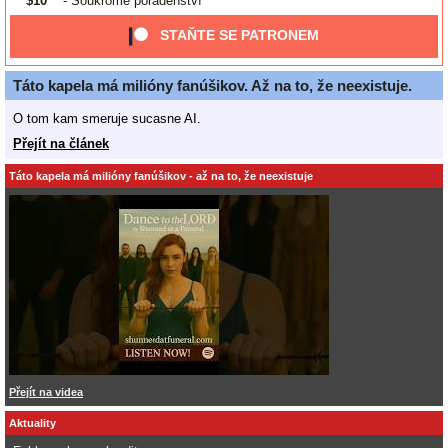
$10
- Soukromé poradenství
STAŇTE SE PATRONEM
Táto kapela má milióny fanúšikov. Až na to, že neexistuje.
O tom kam smeruje sucasne AI.
Přejít na článek
Táto kapela má milióny fanúšikov - až na to, že neexistuje
Přejít na videa
Aktuality