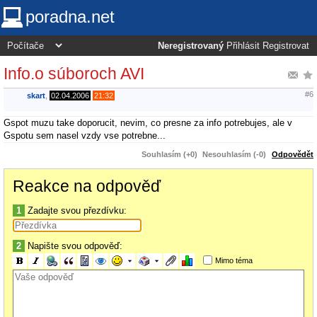
poradna.net
Neregistrovaný
Přihlásit
Registrovat
Info.o súboroch AVI
#6
skart
,
02.04.2006
21:32
Gspot muzu take doporucit, nevim, co presne za info potrebujes, ale v
Gspotu sem nasel vzdy vse potrebne...
Souhlasím (+0)
Nesouhlasím (-0)
Odpovědět
Reakce na odpověď
1
Zadajte svou přezdívku:
2
Napište svou odpověď:
Mimo téma