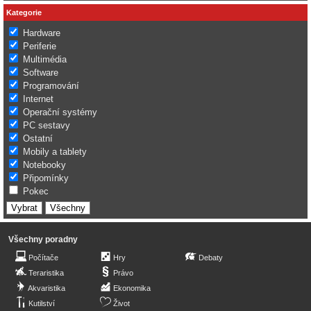
Kategorie
Hardware
Periferie
Multimédia
Software
Programování
Internet
Operační systémy
PC sestavy
Ostatní
Mobily a tablety
Notebooky
Připomínky
Pokec
Všechny poradny
Počítače
Hry
Debaty
Teraristika
Právo
Akvaristika
Ekonomika
Kutilství
Život