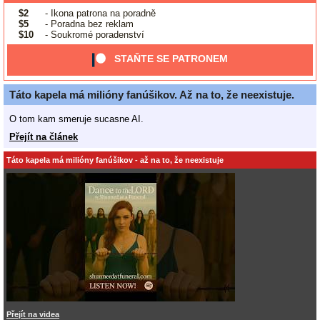
$2
- Ikona patrona na poradně
$5
- Poradna bez reklam
$10
- Soukromé poradenství
STAŇTE SE PATRONEM
Táto kapela má milióny fanúšikov. Až na to, že neexistuje.
O tom kam smeruje sucasne AI.
Přejít na článek
Táto kapela má milióny fanúšikov - až na to, že neexistuje
Přejít na videa