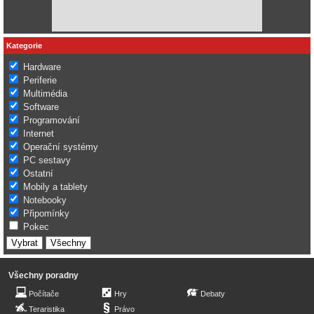
Kategorie
Hardware
Periferie
Multimédia
Software
Programování
Internet
Operační systémy
PC sestavy
Ostatní
Mobily a tablety
Notebooky
Připomínky
Pokec
Všechny poradny
Počítače
Hry
Debaty
Teraristika
Právo