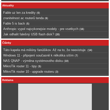
Aktuality
Fable uz len za kredity
(
0
)
zranitelnost ac routerů tenda
(
6
)
Fable 5 is back
(
5
)
Anthropic vypol najvykonejsie modely - pre vsetkych
(
16
)
Jak odhalit falešný USB flash disk?
(
20
)
Články
Táto kapela má milióny fanúšikov. Až na to, že neexistuje.
(
14
)
Windows 11 - připojení současně k několika sítím
(
7
)
NAS QNAP - výměna systémového disku
(
10
)
MikroTik router 11 - tipy
(
5
)
MikroTik router 10 - upgrade routeru
(
3
)
Reklama