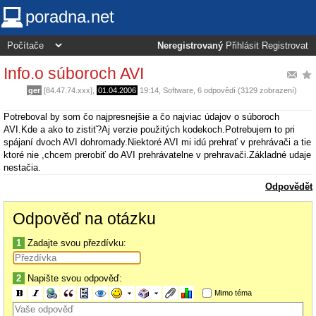
poradna.net
Neregistrovaný
Přihlásit
Registrovat
Info.o súboroch AVI
ger
[84.47.74.xxx],
01.04.2006
19:14
,
Software
, 6 odpovědí (3129 zobrazení)
Potreboval by som čo najpresnejšie a čo najviac údajov o súboroch
AVI.Kde a ako to zistiť?Aj verzie použitých kodekoch.Potrebujem to pri
spájaní dvoch AVI dohromady.Niektoré AVI mi idú prehrať v prehrávači a tie
ktoré nie ,chcem prerobiť do AVI prehrávatelne v prehravači.Základné udaje
nestačia.
Odpovědět
Odpověď na otázku
1
Zadajte svou přezdívku:
2
Napište svou odpověď:
Mimo téma