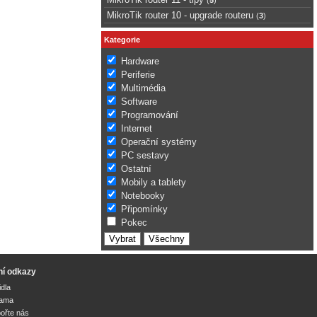
MikroTik router 10 - upgrade routeru
(
3
)
Kategorie
Hardware
Periferie
Multimédia
Software
Programování
Internet
Operační systémy
PC sestavy
Ostatní
Mobily a tablety
Notebooky
Připomínky
Pokec
ní odkazy
idla
lama
ořte nás