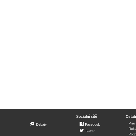
Sociální sítě
Ostat
Prav
Debaty
Facebook
Rek
Twitter
Podp