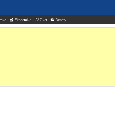
rávo
Ekonomika
Život
Debaty