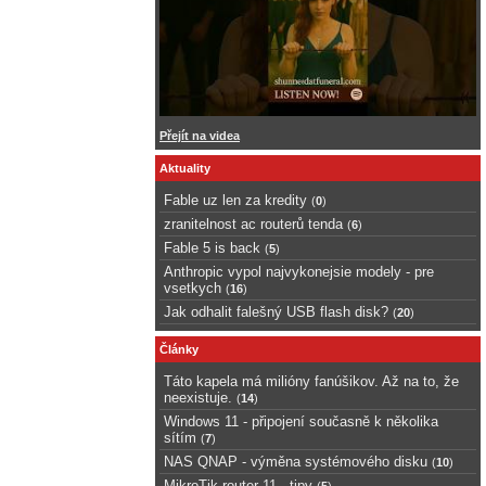
Přejít na videa
Aktuality
Fable uz len za kredity
(
0
)
zranitelnost ac routerů tenda
(
6
)
Fable 5 is back
(
5
)
Anthropic vypol najvykonejsie modely - pre
vsetkych
(
16
)
Jak odhalit falešný USB flash disk?
(
20
)
Články
Táto kapela má milióny fanúšikov. Až na to, že
neexistuje.
(
14
)
Windows 11 - připojení současně k několika
sítím
(
7
)
NAS QNAP - výměna systémového disku
(
10
)
MikroTik router 11 - tipy
(
5
)