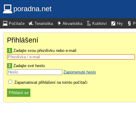
poradna.net
Počítače
Teraristika
Akvaristika
Kutilství
Hry
P
Přihlášení
1
Zadajte svou přezdívku nebo e-mail:
2
Zadajte své heslo:
Zapomenuté heslo
Zapamatovat přihlášení na tomto počítači