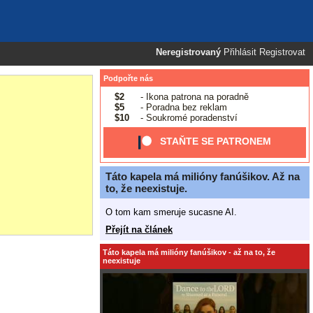
Neregistrovaný
Přihlásit
Registrovat
Podpořte nás
$2
- Ikona patrona na poradně
$5
- Poradna bez reklam
$10
- Soukromé poradenství
STAŇTE SE PATRONEM
Táto kapela má milióny fanúšikov. Až na
to, že neexistuje.
O tom kam smeruje sucasne AI.
Přejít na článek
Táto kapela má milióny fanúšikov - až na to, že
neexistuje