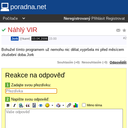
poradna.net
Neregistrovaný
Přihlásit
Registrovat
Náhlý VIR
#2
Jork
@
karel
,
03.04.2006
15:00
Bohužel tímto programem už nemohu nic dělat,vypršela mi před měsícem
zkušební doba.Jork
Souhlasím (+0)
Nesouhlasím (-0)
Odpovědět
Reakce na odpověď
1
Zadajte svou přezdívku:
2
Napište svou odpověď:
Mimo téma