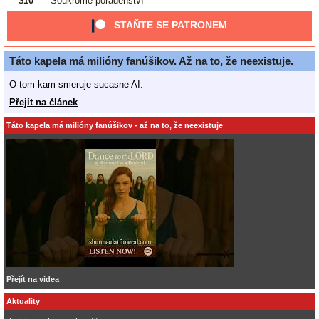
$10
- Soukromé poradenství
STAŇTE SE PATRONEM
Táto kapela má milióny fanúšikov. Až na to, že neexistuje.
O tom kam smeruje sucasne AI.
Přejít na článek
Táto kapela má milióny fanúšikov - až na to, že neexistuje
Přejít na videa
Aktuality