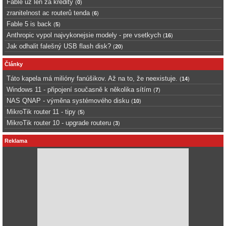
Fable uz len za kredity
(
0
)
zranitelnost ac routerů tenda
(
6
)
Fable 5 is back
(
5
)
Anthropic vypol najvykonejsie modely - pre vsetkych
(
16
)
Jak odhalit falešný USB flash disk?
(
20
)
Články
Táto kapela má milióny fanúšikov. Až na to, že neexistuje.
(
14
)
Windows 11 - připojení současně k několika sítím
(
7
)
NAS QNAP - výměna systémového disku
(
10
)
MikroTik router 11 - tipy
(
5
)
MikroTik router 10 - upgrade routeru
(
3
)
Reklama