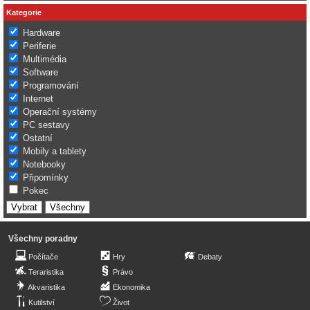
Kategorie
Hardware
Periferie
Multimédia
Software
Programování
Internet
Operační systémy
PC sestavy
Ostatní
Mobily a tablety
Notebooky
Připomínky
Pokec
Všechny poradny
Počítače
Hry
Debaty
Teraristika
Právo
Akvaristika
Ekonomika
Kutilství
Život