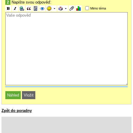
2
Napište svou odpověď:
Mimo téma
Zpět do poradny