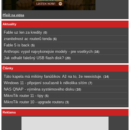
Přejít na videa
Aktuality
Fable uz len za kredity
(
0
)
zranitelnost ac routerů tenda
(
6
)
Fable 5 is back
(
5
)
Anthropic vypol najvykonejsie modely - pre vsetkych
(
16
)
Jak odhalit falešný USB flash disk?
(
20
)
Články
Táto kapela má milióny fanúšikov. Až na to, že neexistuje.
(
14
)
Windows 11 - připojení současně k několika sítím
(
7
)
NAS QNAP - výměna systémového disku
(
10
)
MikroTik router 11 - tipy
(
5
)
MikroTik router 10 - upgrade routeru
(
3
)
Reklama