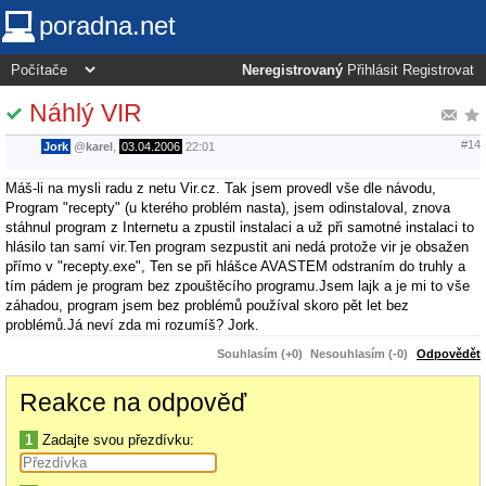
poradna.net
Neregistrovaný
Přihlásit
Registrovat
Náhlý VIR
#14
Jork
@
karel
,
03.04.2006
22:01
Máš-li na mysli radu z netu Vir.cz. Tak jsem provedl vše dle návodu,
Program "recepty" (u kterého problém nasta), jsem odinstaloval, znova
stáhnul program z Internetu a zpustil instalaci a už při samotné instalaci to
hlásilo tan samí vir.Ten program sezpustit ani nedá protože vir je obsažen
přímo v "recepty.exe", Ten se při hlášce AVASTEM odstraním do truhly a
tím pádem je program bez zpouštěcího programu.Jsem lajk a je mi to vše
záhadou, program jsem bez problémů používal skoro pět let bez
problémů.Já neví zda mi rozumíš? Jork.
Souhlasím (+0)
Nesouhlasím (-0)
Odpovědět
Reakce na odpověď
1
Zadajte svou přezdívku: