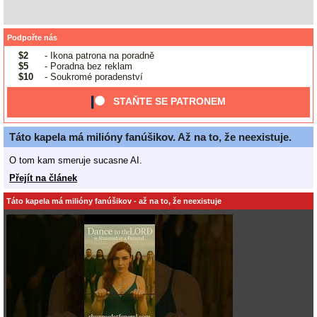
Podpořte nás
$2
- Ikona patrona na poradně
$5
- Poradna bez reklam
$10
- Soukromé poradenství
STAŇTE SE PATRONEM
Táto kapela má milióny fanúšikov. Až na to, že neexistuje.
O tom kam smeruje sucasne AI.
Přejít na článek
Táto kapela má milióny fanúšikov - až na to, že neexistuje