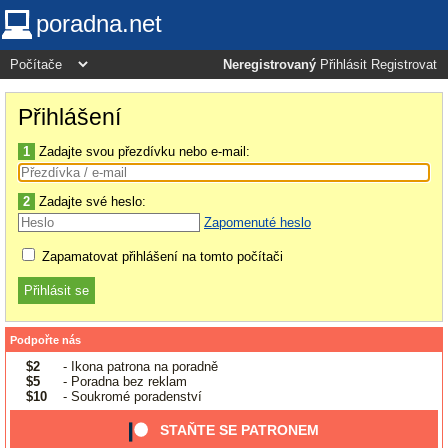
poradna.net
Neregistrovaný
Přihlásit
Registrovat
Přihlášení
1
Zadajte svou přezdívku nebo e-mail:
2
Zadajte své heslo:
Zapomenuté heslo
Zapamatovat přihlášení na tomto počítači
Podpořte nás
$2
- Ikona patrona na poradně
$5
- Poradna bez reklam
$10
- Soukromé poradenství
STAŇTE SE PATRONEM