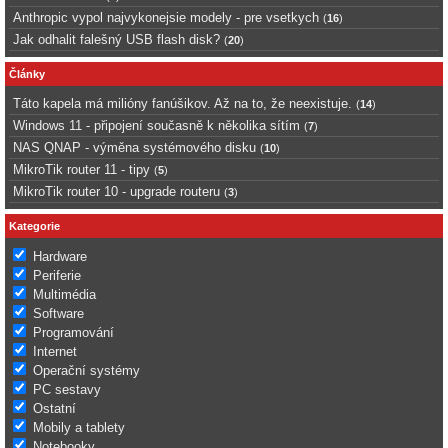
Anthropic vypol najvykonejsie modely - pre vsetkych
(
16
)
Jak odhalit falešný USB flash disk?
(
20
)
Články
Táto kapela má milióny fanúšikov. Až na to, že neexistuje.
(
14
)
Windows 11 - připojení současně k několika sítím
(
7
)
NAS QNAP - výměna systémového disku
(
10
)
MikroTik router 11 - tipy
(
5
)
MikroTik router 10 - upgrade routeru
(
3
)
Kategorie
Hardware
Periferie
Multimédia
Software
Programování
Internet
Operační systémy
PC sestavy
Ostatní
Mobily a tablety
Notebooky