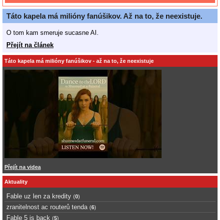
Táto kapela má milióny fanúšikov. Až na to, že neexistuje.
O tom kam smeruje sucasne AI.
Přejít na článek
Táto kapela má milióny fanúšikov - až na to, že neexistuje
Přejít na videa
Aktuality
Fable uz len za kredity
(
0
)
zranitelnost ac routerů tenda
(
6
)
Fable 5 is back
(
5
)