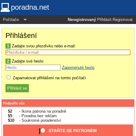
poradna.net
Neregistrovaný
Přihlásit
Registrovat
Přihlášení
1
Zadajte svou přezdívku nebo e-mail:
2
Zadajte své heslo:
Zapomenuté heslo
Zapamatovat přihlášení na tomto počítači
Podpořte nás
$2
- Ikona patrona na poradně
$5
- Poradna bez reklam
$10
- Soukromé poradenství
STAŇTE SE PATRONEM