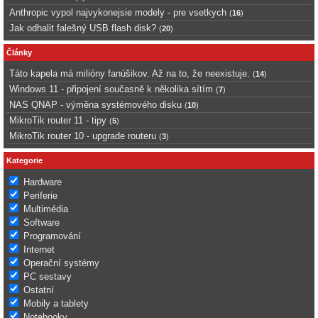
Anthropic vypol najvykonejsie modely - pre vsetkych
(
16
)
Jak odhalit falešný USB flash disk?
(
20
)
Články
Táto kapela má milióny fanúšikov. Až na to, že neexistuje.
(
14
)
Windows 11 - připojení současně k několika sítím
(
7
)
NAS QNAP - výměna systémového disku
(
10
)
MikroTik router 11 - tipy
(
5
)
MikroTik router 10 - upgrade routeru
(
3
)
Kategorie
Hardware
Periferie
Multimédia
Software
Programování
Internet
Operační systémy
PC sestavy
Ostatní
Mobily a tablety
Notebooky