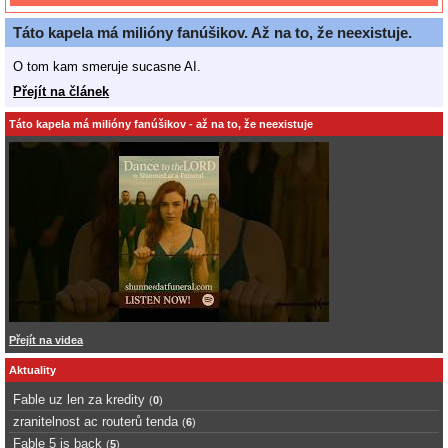
Táto kapela má milióny fanúšikov. Až na to, že neexistuje.
O tom kam smeruje sucasne AI.
Přejít na článek
Táto kapela má milióny fanúšikov - až na to, že neexistuje
Přejít na videa
Aktuality
Fable uz len za kredity
(
0
)
zranitelnost ac routerů tenda
(
6
)
Fable 5 is back
(
5
)