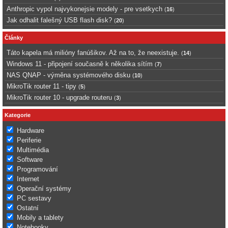
Anthropic vypol najvykonejsie modely - pre vsetkych
(
16
)
Jak odhalit falešný USB flash disk?
(
20
)
Články
Táto kapela má milióny fanúšikov. Až na to, že neexistuje.
(
14
)
Windows 11 - připojení současně k několika sítím
(
7
)
NAS QNAP - výměna systémového disku
(
10
)
MikroTik router 11 - tipy
(
5
)
MikroTik router 10 - upgrade routeru
(
3
)
Kategorie
Hardware
Periferie
Multimédia
Software
Programování
Internet
Operační systémy
PC sestavy
Ostatní
Mobily a tablety
Notebooky