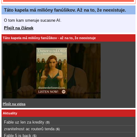
Táto kapela má milióny fanúšikov. Až na to, že neexistuje.
O tom kam smeruje sucasne AI.
Přejít na článek
Táto kapela má milióny fanúšikov - až na to, že neexistuje
Přejít na videa
Aktuality
Fable uz len za kredity
(
0
)
zranitelnost ac routerů tenda
(
6
)
Fable 5 is back
(
5
)