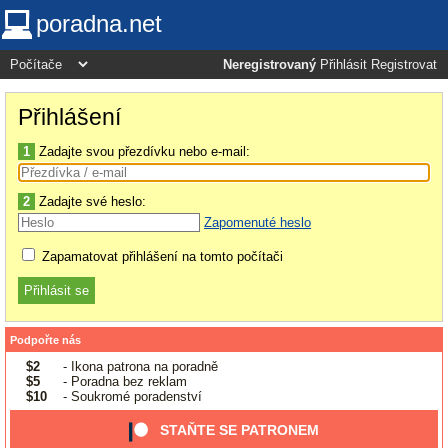
poradna.net
Neregistrovaný
Přihlásit
Registrovat
Přihlášení
1
Zadajte svou přezdívku nebo e-mail:
2
Zadajte své heslo:
Zapomenuté heslo
Zapamatovat přihlášení na tomto počítači
Podpořte nás
$2
- Ikona patrona na poradně
$5
- Poradna bez reklam
$10
- Soukromé poradenství
STAŇTE SE PATRONEM