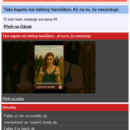
Táto kapela má milióny fanúšikov. Až na to, že neexistuje.
O tom kam smeruje sucasne AI.
Přejít na článek
Táto kapela má milióny fanúšikov - až na to, že neexistuje
Přejít na videa
Aktuality
Fable uz len za kredity
(
0
)
zranitelnost ac routerů tenda
(
6
)
Fable 5 is back
(
5
)