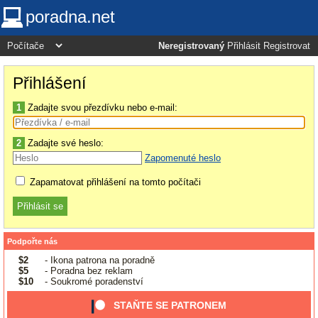
poradna.net
Neregistrovaný
Přihlásit
Registrovat
Přihlášení
1
Zadajte svou přezdívku nebo e-mail:
2
Zadajte své heslo:
Zapomenuté heslo
Zapamatovat přihlášení na tomto počítači
Podpořte nás
$2
- Ikona patrona na poradně
$5
- Poradna bez reklam
$10
- Soukromé poradenství
STAŇTE SE PATRONEM