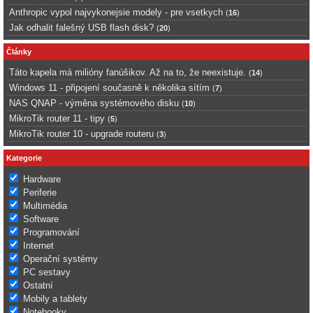
Anthropic vypol najvykonejsie modely - pre vsetkych
(
16
)
Jak odhalit falešný USB flash disk?
(
20
)
Články
Táto kapela má milióny fanúšikov. Až na to, že neexistuje.
(
14
)
Windows 11 - připojení současně k několika sítím
(
7
)
NAS QNAP - výměna systémového disku
(
10
)
MikroTik router 11 - tipy
(
5
)
MikroTik router 10 - upgrade routeru
(
3
)
Kategorie
Hardware
Periferie
Multimédia
Software
Programování
Internet
Operační systémy
PC sestavy
Ostatní
Mobily a tablety
Notebooky