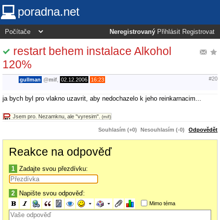
poradna.net
Neregistrovaný
Přihlásit
Registrovat
restart behem instalace Alkohol
120%
#20
gullman
@
mif
,
02.12.2006
16:23
ja bych byl pro vlakno uzavrit, aby nedochazelo k jeho reinkarnacim...
Jsem pro. Nezamknu, ale "vyresim".
(mif)
Souhlasím (+0)
Nesouhlasím (-0)
Odpovědět
Reakce na odpověď
1
Zadajte svou přezdívku:
2
Napište svou odpověď:
Mimo téma