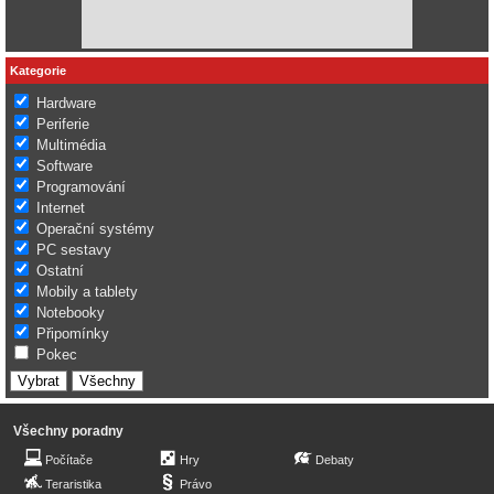
Kategorie
Hardware
Periferie
Multimédia
Software
Programování
Internet
Operační systémy
PC sestavy
Ostatní
Mobily a tablety
Notebooky
Připomínky
Pokec
Všechny poradny
Počítače
Hry
Debaty
Teraristika
Právo