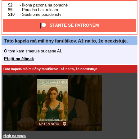
$2
- Ikona patrona na poradně
$5
- Poradna bez reklam
$10
- Soukromé poradenství
STAŇTE SE PATRONEM
Táto kapela má milióny fanúšikov. Až na to, že neexistuje.
O tom kam smeruje sucasne AI.
Přejít na článek
Táto kapela má milióny fanúšikov - až na to, že neexistuje
Přejít na videa