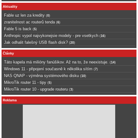
Aktuality
Fable uz len za kredity
(
0
)
zranitelnost ac routerů tenda
(
6
)
Fable 5 is back
(
5
)
Anthropic vypol najvykonejsie modely - pre vsetkych
(
16
)
Jak odhalit falešný USB flash disk?
(
20
)
Články
Táto kapela má milióny fanúšikov. Až na to, že neexistuje.
(
14
)
Windows 11 - připojení současně k několika sítím
(
7
)
NAS QNAP - výměna systémového disku
(
10
)
MikroTik router 11 - tipy
(
5
)
MikroTik router 10 - upgrade routeru
(
3
)
Reklama