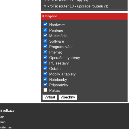
MikroTik router 10 - upgrade routeru
(
3
)
Kategorie
Hardware
Periferie
Multimédia
Software
Programování
Internet
Operační systémy
PC sestavy
Ostatní
Mobily a tablety
Notebooky
Připomínky
Pokec
ní odkazy
idla
lama
ořte nás