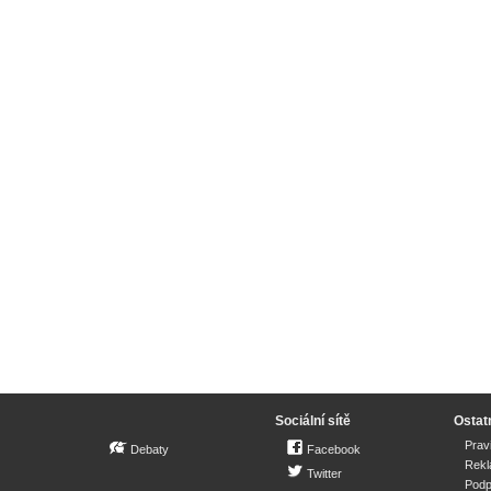
Sociální sítě
Ostat
Prav
Debaty
Facebook
Rek
Twitter
Podp