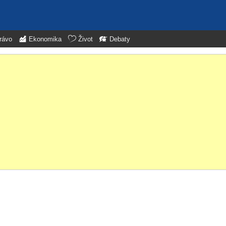
rávo
Ekonomika
Život
Debaty