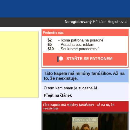
Neregistrovaný
Přihlásit
Registrovat
Podpořte nás
$2
- Ikona patrona na poradně
$5
- Poradna bez reklam
$10
- Soukromé poradenství
STAŇTE SE PATRONEM
Táto kapela má milióny fanúšikov. Až na
to, že neexistuje.
O tom kam smeruje sucasne AI.
Přejít na článek
Táto kapela má milióny fanúšikov - až na to, že
neexistuje