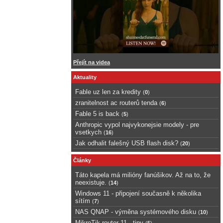
Přejít na videa
Aktuality
Fable uz len za kredity
(
0
)
zranitelnost ac routerů tenda
(
6
)
Fable 5 is back
(
5
)
Anthropic vypol najvykonejsie modely - pre
vsetkych
(
16
)
Jak odhalit falešný USB flash disk?
(
20
)
Články
Táto kapela má milióny fanúšikov. Až na to, že
neexistuje.
(
14
)
Windows 11 - připojení současně k několika
sítím
(
7
)
NAS QNAP - výměna systémového disku
(
10
)
MikroTik router 11 - tipy
(
5
)