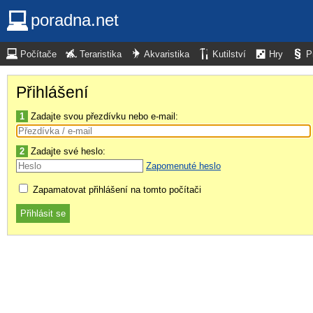
poradna.net
Počítače
Teraristika
Akvaristika
Kutilství
Hry
P
Přihlášení
1
Zadajte svou přezdívku nebo e-mail:
2
Zadajte své heslo:
Zapomenuté heslo
Zapamatovat přihlášení na tomto počítači