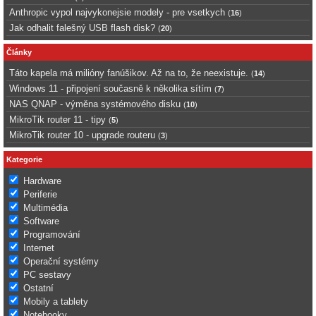
Anthropic vypol najvykonejsie modely - pre vsetkych
(
16
)
Jak odhalit falešný USB flash disk?
(
20
)
Články
Táto kapela má milióny fanúšikov. Až na to, že neexistuje.
(
14
)
Windows 11 - připojení současně k několika sítím
(
7
)
NAS QNAP - výměna systémového disku
(
10
)
MikroTik router 11 - tipy
(
5
)
MikroTik router 10 - upgrade routeru
(
3
)
Kategorie
Hardware
Periferie
Multimédia
Software
Programování
Internet
Operační systémy
PC sestavy
Ostatní
Mobily a tablety
Notebooky