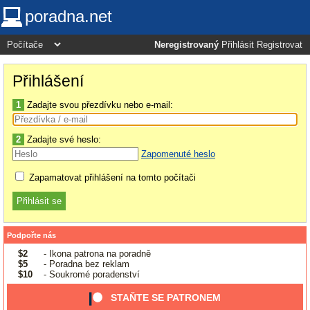
poradna.net
Neregistrovaný
Přihlásit
Registrovat
Přihlášení
1
Zadajte svou přezdívku nebo e-mail:
2
Zadajte své heslo:
Zapomenuté heslo
Zapamatovat přihlášení na tomto počítači
Podpořte nás
$2
- Ikona patrona na poradně
$5
- Poradna bez reklam
$10
- Soukromé poradenství
STAŇTE SE PATRONEM