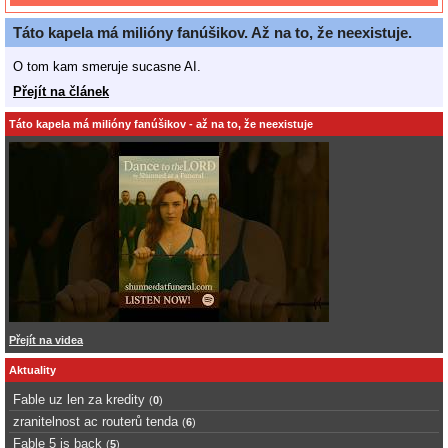
Táto kapela má milióny fanúšikov. Až na to, že neexistuje.
O tom kam smeruje sucasne AI.
Přejít na článek
Táto kapela má milióny fanúšikov - až na to, že neexistuje
Přejít na videa
Aktuality
Fable uz len za kredity
(
0
)
zranitelnost ac routerů tenda
(
6
)
Fable 5 is back
(
5
)