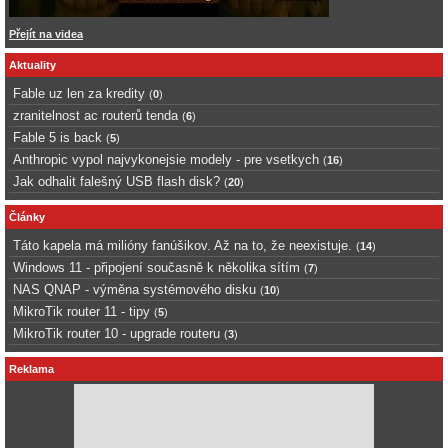
Přejít na videa
Aktuality
Fable uz len za kredity
(
0
)
zranitelnost ac routerů tenda
(
6
)
Fable 5 is back
(
5
)
Anthropic vypol najvykonejsie modely - pre vsetkych
(
16
)
Jak odhalit falešný USB flash disk?
(
20
)
Články
Táto kapela má milióny fanúšikov. Až na to, že neexistuje.
(
14
)
Windows 11 - připojení současně k několika sítím
(
7
)
NAS QNAP - výměna systémového disku
(
10
)
MikroTik router 11 - tipy
(
5
)
MikroTik router 10 - upgrade routeru
(
3
)
Reklama