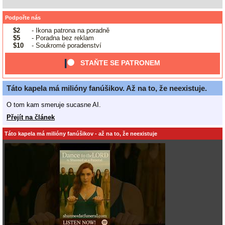
Podpořte nás
$2
- Ikona patrona na poradně
$5
- Poradna bez reklam
$10
- Soukromé poradenství
STAŇTE SE PATRONEM
Táto kapela má milióny fanúšikov. Až na to, že neexistuje.
O tom kam smeruje sucasne AI.
Přejít na článek
Táto kapela má milióny fanúšikov - až na to, že neexistuje