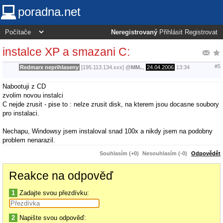
poradna.net
Neregistrovaný
Přihlásit
Registrovat
instalce XP a smazani C:
#5
Redmarx neprihlaseny
[195.113.134.xxx]
@
MM..
,
24.04.2006
13:34
Nabootuji z CD
zvolim novou instalci
C nejde zrusit - pise to : nelze zrusit disk, na kterem jsou docasne soubory
pro instalaci.
Nechapu, Windowsy jsem instaloval snad 100x a nikdy jsem na podobny
problem nenarazil.
Souhlasím (+0)
Nesouhlasím (-0)
Odpovědět
Reakce na odpověď
1
Zadajte svou přezdívku:
2
Napište svou odpověď: