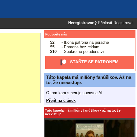
Neregistrovaný
Přihlásit
Registrovat
Podpořte nás
$2
- Ikona patrona na poradně
$5
- Poradna bez reklam
$10
- Soukromé poradenství
STAŇTE SE PATRONEM
Táto kapela má milióny fanúšikov. Až na
to, že neexistuje.
O tom kam smeruje sucasne AI.
Přejít na článek
Táto kapela má milióny fanúšikov - až na to, že
neexistuje