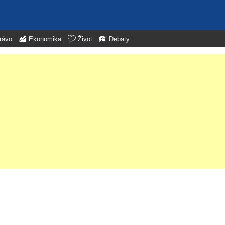
rávo
Ekonomika
Život
Debaty