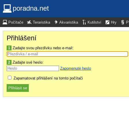
poradna.net
Počítače
Teraristika
Akvaristika
Kutilství
Hry
P
Přihlášení
1
Zadajte svou přezdívku nebo e-mail:
2
Zadajte své heslo:
Zapomenuté heslo
Zapamatovat přihlášení na tomto počítači