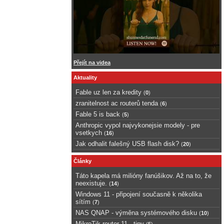
Přejít na videa
Aktuality
Fable uz len za kredity
(
0
)
zranitelnost ac routerů tenda
(
6
)
Fable 5 is back
(
5
)
Anthropic vypol najvykonejsie modely - pre
vsetkych
(
16
)
Jak odhalit falešný USB flash disk?
(
20
)
Články
Táto kapela má milióny fanúšikov. Až na to, že
neexistuje.
(
14
)
Windows 11 - připojení současně k několika
sítím
(
7
)
NAS QNAP - výměna systémového disku
(
10
)
MikroTik router 11 - tipy
(
5
)