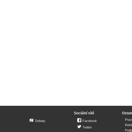
Sociální sítě
Ostat
Prav
Debaty
Facebook
Rek
Twitter
Podp