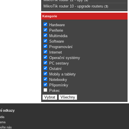
MikroTik router 10 - upgrade routeru
(
3
)
Kategorie
Hardware
Periferie
Multimédia
Software
Programování
Internet
Operační systémy
PC sestavy
Ostatní
Mobily a tablety
Notebooky
Připomínky
Pokec
ní odkazy
idla
lama
ořte nás