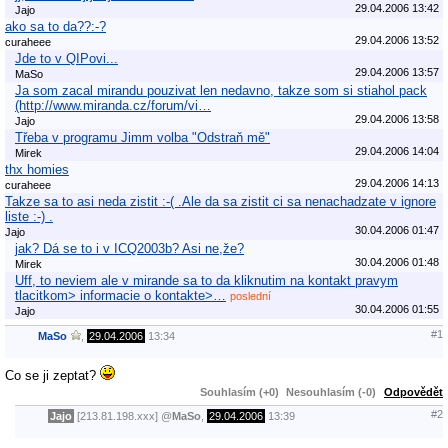
29.04.2006 13:42
Jajo
ako sa to da??:-?
29.04.2006 13:52
curaheee
Jde to v QIPovi...
29.04.2006 13:57
MaSo
Ja som zacal mirandu pouzivat len nedavno, takze som si stiahol pack
(http://www.miranda.cz/forum/vi…
29.04.2006 13:58
Jajo
Třeba v programu Jimm volba "Odstraň mě"
29.04.2006 14:04
Mirek
thx homies
29.04.2006 14:13
curaheee
Takze sa to asi neda zistit :-( .Ale da sa zistit ci sa nenachadzate v ignore
liste :-) .
30.04.2006 01:47
Jajo
jak? Dá se to i v ICQ2003b? Asi ne,že?
30.04.2006 01:48
Mirek
Uff, to neviem ale v mirande sa to da kliknutim na kontakt pravym
tlacitkom> informacie o kontakte>…
poslední
30.04.2006 01:55
Jajo
#1
MaSo
,
29.04.2006
13:34
Co se ji zeptat?
Souhlasím (+0)
Nesouhlasím (-0)
Odpovědět
#2
Jajo
[213.81.198.xxx]
@
MaSo
,
29.04.2006
13:39