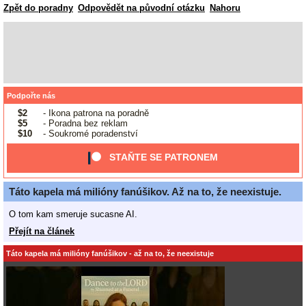
Zpět do poradny
Odpovědět na původní otázku
Nahoru
Podpořte nás
$2
- Ikona patrona na poradně
$5
- Poradna bez reklam
$10
- Soukromé poradenství
STAŇTE SE PATRONEM
Táto kapela má milióny fanúšikov. Až na to, že neexistuje.
O tom kam smeruje sucasne AI.
Přejít na článek
Táto kapela má milióny fanúšikov - až na to, že neexistuje