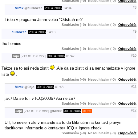
Souhlasím (+0)
Nesouhlasím (-0)
Odpovědět
#8
Mirek
@
curaheee
,
29.04.2006
14:04
Třeba v programu Jimm volba "Odstraň mě"
Souhlasím (+0)
Nesouhlasím (-0)
Odpovědět
#9
curaheee
,
29.04.2006
14:13
thx homies
Souhlasím (+0)
Nesouhlasím (-0)
Odpovědět
#10
Jajo
[213.81.198.xxx],
30.04.2006
01:47
Takze sa to asi neda zistit
.Ale da sa zistit ci sa nenachadzate v ignore
liste
.
Souhlasím (+0)
Nesouhlasím (-0)
Odpovědět
#11
Mirek
@
Jajo
,
30.04.2006
01:48
jak? Dá se to i v ICQ2003b? Asi ne,že?
Souhlasím (+0)
Nesouhlasím (-0)
Odpovědět
#12
Jajo
[213.81.198.xxx]
@
Mirek
,
30.04.2006
01:55
Uff, to neviem ale v mirande sa to da kliknutim na kontakt pravym
tlacitkom> informacie o kontakte> ICQ > ignore check
Souhlasím (+0)
Nesouhlasím (-0)
Odpovědět