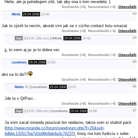
Hehe, ale ja potrebujem zitit, tak aby ona o tom nevedela :)
Souhlasím (+0)
Nesouhlasím (-0)
Odpovědět
#3
Mirek
,
29.04.2006
13:40
Jak to zjistit to nevím, akorát vím jak se z cizího contact listu smazat.
Souhlasím (+0)
Nesouhlasím (-0)
Odpovědět
#4
Jajo
[213.81.198.xxx]
@
Mirek
,
29.04.2006
13:42
jj, to viem aj ja- je to dobra vec
Souhlasím (+0)
Nesouhlasím (-0)
Odpovědět
#5
curaheee
,
29.04.2006
13:52
ako sa to da??
Souhlasím (+0)
Nesouhlasím (-0)
Odpovědět
#6
MaSo
@
curaheee
,
29.04.2006
13:57
Jde to v QIPovi...
Souhlasím (+0)
Nesouhlasím (-0)
Odpovědět
#7
Jajo
[213.81.198.xxx]
@
curaheee
,
29.04.2006
13:58
Ja som zacal mirandu pouzivat len nedavno, takze som si stiahol pack
(
http://www.miranda.cz/forum/viewforum.php?f=20&sid=
bdbbc132517ba7d1b99e9ab4a3c76237
), ktory ma tuto funkciu v sebe.