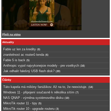
Přejít na videa
Aktuality
Fable uz len za kredity
(
0
)
zranitelnost ac routerů tenda
(
6
)
Fable 5 is back
(
5
)
Anthropic vypol najvykonejsie modely - pre vsetkych
(
16
)
Jak odhalit falešný USB flash disk?
(
20
)
Články
Táto kapela má milióny fanúšikov. Až na to, že neexistuje.
(
14
)
Windows 11 - připojení současně k několika sítím
(
7
)
NAS QNAP - výměna systémového disku
(
10
)
MikroTik router 11 - tipy
(
5
)
MikroTik router 10 - upgrade routeru
(
3
)