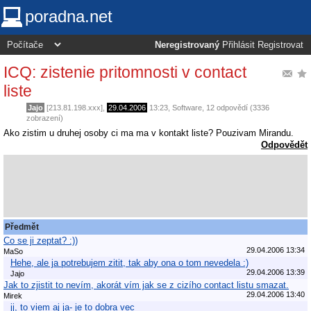
poradna.net
Neregistrovaný
Přihlásit
Registrovat
ICQ: zistenie pritomnosti v contact
liste
Jajo
[213.81.198.xxx],
29.04.2006
13:23
,
Software
, 12 odpovědí (3336
zobrazení)
Ako zistim u druhej osoby ci ma ma v kontakt liste? Pouzivam Mirandu.
Odpovědět
Předmět
Co se ji zeptat? :))
29.04.2006 13:34
MaSo
Hehe, ale ja potrebujem zitit, tak aby ona o tom nevedela :)
29.04.2006 13:39
Jajo
Jak to zjistit to nevím, akorát vím jak se z cizího contact listu smazat.
29.04.2006 13:40
Mirek
jj, to viem aj ja- je to dobra vec