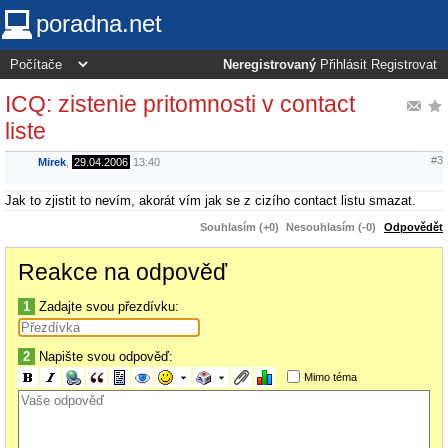
poradna.net
Neregistrovaný
Přihlásit
Registrovat
ICQ: zistenie pritomnosti v contact
liste
#3
Mirek
,
29.04.2006
13:40
Jak to zjistit to nevím, akorát vím jak se z cizího contact listu smazat.
Souhlasím (+0)
Nesouhlasím (-0)
Odpovědět
Reakce na odpověď
1
Zadajte svou přezdívku:
2
Napište svou odpověď:
Mimo téma