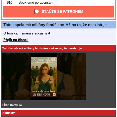
$10
- Soukromé poradenství
STAŇTE SE PATRONEM
Táto kapela má milióny fanúšikov. Až na to, že neexistuje.
O tom kam smeruje sucasne AI.
Přejít na článek
Táto kapela má milióny fanúšikov - až na to, že neexistuje
Přejít na videa
Aktuality