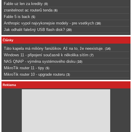
Fable uz len za kredity
(
0
)
zranitelnost ac routerů tenda
(
6
)
Fable 5 is back
(
5
)
Anthropic vypol najvykonejsie modely - pre vsetkych
(
16
)
Jak odhalit falešný USB flash disk?
(
20
)
Články
Táto kapela má milióny fanúšikov. Až na to, že neexistuje.
(
14
)
Windows 11 - připojení současně k několika sítím
(
7
)
NAS QNAP - výměna systémového disku
(
10
)
MikroTik router 11 - tipy
(
5
)
MikroTik router 10 - upgrade routeru
(
3
)
Reklama