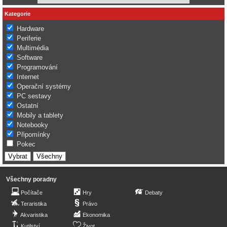
Kategorie
Hardware
Periferie
Multimédia
Software
Programování
Internet
Operační systémy
PC sestavy
Ostatní
Mobily a tablety
Notebooky
Připomínky
Pokec
Všechny poradny
Počítače
Hry
Debaty
Teraristika
Právo
Akvaristika
Ekonomika
Kutilství
Život