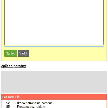
Zpět do poradny
Podpořte nás
$2
- Ikona patrona na poradně
$5
- Poradna bez reklam